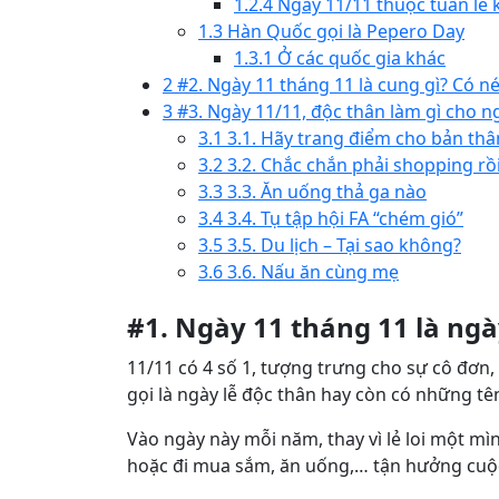
1.2.4
Ngày 11/11 thuộc tuần lễ 
1.3
Hàn Quốc gọi là Pepero Day
1.3.1
Ở các quốc gia khác
2
#2. Ngày 11 tháng 11 là cung gì? Có n
3
#3. Ngày 11/11, độc thân làm gì cho n
3.1
3.1. Hãy trang điểm cho bản thâ
3.2
3.2. Chắc chắn phải shopping rồ
3.3
3.3. Ăn uống thả ga nào
3.4
3.4. Tụ tập hội FA “chém gió”
3.5
3.5. Du lịch – Tại sao không?
3.6
3.6. Nấu ăn cùng mẹ
#1. Ngày 11 tháng 11 là ngà
11/11 có 4 số 1, tượng trưng cho sự cô đơn,
gọi là ngày lễ độc thân hay còn có những 
Vào ngày này mỗi năm, thay vì lẻ loi một mì
hoặc đi mua sắm, ăn uống,… tận hưởng cuộc