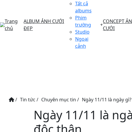
Tất cả
albums
Phim
Trang
ALBUM ẢNH CƯỚI
CONCEPT Ả
trường
+
chủ
ĐẸP
CƯỚI
Studio
Ngoại
cảnh
/
Tin tức
/
Chuyên mục tin
/
Ngày 11/11 là ngày gì?
Ngày 11/11 là ngà
độc thân