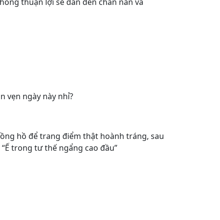
hông thuận lợi sẽ dẫn đến chán nản và
n vẹn ngày này nhỉ?
đồng hồ để trang điểm thật hoành tráng, sau
ế “Ế trong tư thế ngẩng cao đầu”