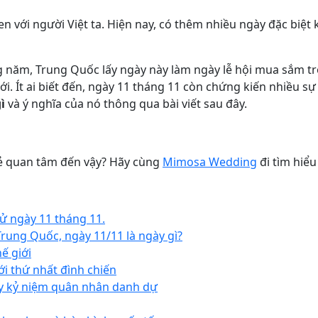
n với người Việt ta. Hiện nay, có thêm nhiều ngày đặc biệt
 năm, Trung Quốc lấy ngày này làm ngày lễ hội mua sắm tr
i. Ít ai biết đến, ngày 11 tháng 11 còn chứng kiến nhiều sự 
ì
và ý nghĩa của nó thông qua bài viết sau đây.
rẻ quan tâm đến vậy? Hãy cùng
Mimosa Wedding
đi tìm hiể
sử ngày 11 tháng 11.
rung Quốc, ngày 11/11 là ngày gì?
hế giới
ới thứ nhất đình chiến
ày kỷ niệm quân nhân danh dự