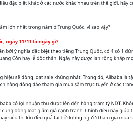
điều đặc biệt khác ở các nước khác nhau trên thế giới, hãy 
ắm lớn nhất trong năm ở Trung Quốc, vì sao vậy?
, ngày 11/11 là ngày gì?
ân bởi ý nghĩa đặc biệt theo tiếng Trung Quốc, có 4 số 1 đ
Quang Côn hay lễ độc thân. Ngày này được lan rộng khắp m
g hiệu sẽ đồng loạt sale khủng nhất. Trong đó, Alibaba là t
hách hàng đông đảo tham gia mua sắm trực tuyến ở các tran
ibaba có lợi nhuận thu được lên đến hàng trăm tỷ NDT. Khôn
c cũng đồng loạt giảm giá cạnh tranh. Chính điều này giúp 
hay siêu thị lớn đều quả tại bởi lượng người tham gia mua 