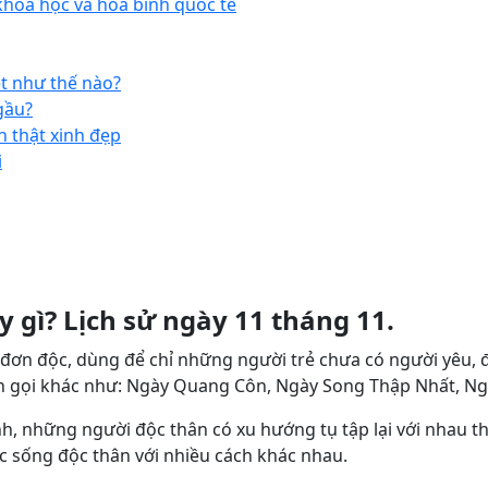
khoa học và hòa bình quốc tế
ét như thế nào?
gầu?
n thật xinh đẹp
i
y gì? Lịch sử ngày 11 tháng 11.
 đơn độc, dùng để chỉ những người trẻ chưa có người yêu, 
tên gọi khác như: Ngày Quang Côn, Ngày Song Thập Nhất, 
nh, những người độc thân có xu hướng tụ tập lại với nhau t
 sống độc thân với nhiều cách khác nhau.