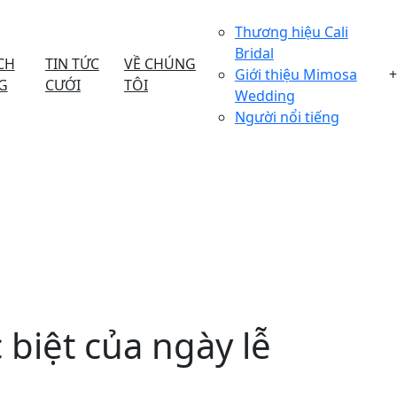
Thương hiệu Cali
Bridal
CH
TIN TỨC
VỀ CHÚNG
Giới thiệu Mimosa
+
G
CƯỚI
TÔI
Wedding
Người nổi tiếng
 biệt của ngày lễ