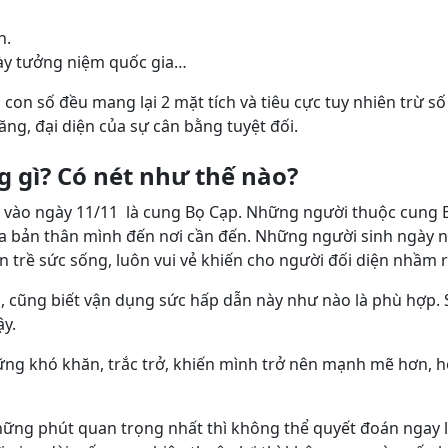
h.
gày tưởng niệm quốc gia…
i con số đều mang lại 2 mặt tích và tiêu cực tuy nhiên trừ 
ng, đại diện của sự cân bằng tuyệt đối.
g gì? Có nét như thế nào?
ào ngày 11/11 là cung Bọ Cạp. Những người thuộc cung Bọ C
a bản thân mình đến nơi cần đến. Những người sinh ngày n
àn trề sức sống, luôn vui vẻ khiến cho người đối diện nhầm
h, cũng biết vận dụng sức hấp dẫn này như nào là phù hợp. S
ậy.
ững khó khăn, trắc trở, khiến mình trở nên mạnh mẽ hơn, h
hững phút quan trọng nhất thì không thể quyết đoán ngay lậ