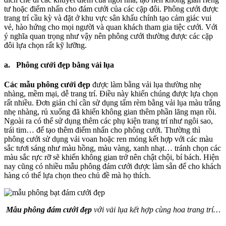
tư hoặc điểm nhấn cho đám cưới của các cặp đôi. Phông cưới được
trang trí cầu kỳ và đặt ở khu vực sân khấu chính tạo cảm giác vui
vẻ, hào hứng cho mọi người và quan khách tham gia tiệc cưới. Với
ý nghĩa quan trọng như vậy nên phông cưới thường được các cặp
đôi lựa chọn rất kỹ lưỡng.
a. Phông cưới đẹp bằng vải lụa
Các mẫu phông cưới đẹp
được làm bằng vải lụa thường nhẹ
nhàng, mềm mại, dễ trang trí. Điều này khiến chúng được lựa chọn
rất nhiều. Đơn giản chỉ cần sử dụng tấm rèm bằng vải lụa màu trắng
nhẹ nhàng, rủ xuống đã khiến không gian thêm phần lãng mạn rồi.
Ngoài ra có thể sử dụng thêm các phụ kiện trang trí như ngôi sao,
trái tim… để tạo thêm điểm nhấn cho phông cưới. Thường thì
phông cưới sử dụng vải voan hoặc ren mỏng kết hợp với các màu
sắc tươi sáng như màu hồng, màu vàng, xanh nhạt… tránh chọn các
màu sắc rực rỡ sẽ khiến không gian trở nên chật chội, bí bách. Hiện
nay cũng có nhiều mẫu phông đám cưới được làm sẵn để cho khách
hàng có thể lựa chọn theo chủ đề mà họ thích.
Mẫu phông đám cưới đẹp
với vải lụa kết hợp cùng hoa trang trí…