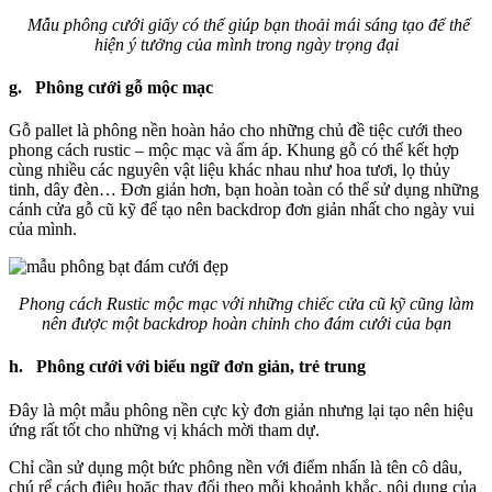
Mẫu phông cưới giấy có thể giúp bạn thoải mái sáng tạo để thể
hiện ý tưởng của mình trong ngày trọng đại
g. Phông cưới gỗ mộc mạc
Gỗ pallet là phông nền hoàn hảo cho những chủ đề tiệc cưới theo
phong cách rustic – mộc mạc và ấm áp. Khung gỗ có thể kết hợp
cùng nhiều các nguyên vật liệu khác nhau như hoa tươi, lọ thủy
tinh, dây đèn… Đơn giản hơn, bạn hoàn toàn có thể sử dụng những
cánh cửa gỗ cũ kỹ để tạo nên backdrop đơn giản nhất cho ngày vui
của mình.
Phong cách Rustic mộc mạc với những chiếc cửa cũ kỹ cũng làm
nên được một backdrop hoàn chỉnh cho đám cưới của bạn
h. Phông cưới với biểu ngữ đơn giản, trẻ trung
Đây là một mẫu phông nền cực kỳ đơn giản nhưng lại tạo nên hiệu
ứng rất tốt cho những vị khách mời tham dự.
Chỉ cần sử dụng một bức phông nền với điểm nhấn là tên cô dâu,
chú rể cách điệu hoặc thay đổi theo mỗi khoảnh khắc, nội dung của