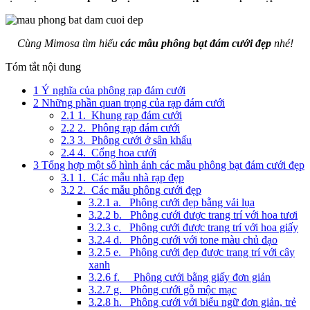
Cùng Mimosa tìm hiểu
các mẫu phông bạt đám cưới đẹp
nhé!
Tóm tắt nội dung
1
Ý nghĩa của phông rạp đám cưới
2
Những phần quan trọng của rạp đám cưới
2.1
1. Khung rạp đám cưới
2.2
2. Phông rạp đám cưới
2.3
3. Phông cưới ở sân khấu
2.4
4. Cổng hoa cưới
3
Tổng hợp một số hình ảnh các mẫu phông bạt đám cưới đẹp
3.1
1. Các mẫu nhà rạp đẹp
3.2
2. Các mẫu phông cưới đẹp
3.2.1
a. Phông cưới đẹp bằng vải lụa
3.2.2
b. Phông cưới được trang trí với hoa tươi
3.2.3
c. Phông cưới được trang trí với hoa giấy
3.2.4
d. Phông cưới với tone màu chủ đạo
3.2.5
e. Phông cưới đẹp được trang trí với cây
xanh
3.2.6
f. Phông cưới bằng giấy đơn giản
3.2.7
g. Phông cưới gỗ mộc mạc
3.2.8
h. Phông cưới với biểu ngữ đơn giản, trẻ