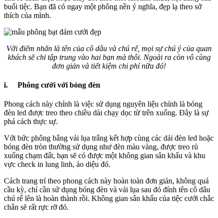
buổi tiệc. Bạn đã có ngay một phông nền ý nghĩa, đẹp lạ theo sở
thích của mình.
Với điểm nhấn là tên của cô dâu và chú rể, mọi sự chú ý của quan
khách sẽ chỉ tập trung vào hai bạn mà thôi. Ngoài ra còn vô cùng
đơn giản và tiết kiệm chi phí nữa đó!
i. Phông cưới với bóng đèn
Phong cách này chính là việc sử dụng nguyên liệu chính là bóng
đèn led được treo theo chiều dài chạy dọc từ trên xuống. Đây là sự
phá cách thực sự.
Với bức phông bằng vải lụa trắng kết hợp cùng các dải đèn led hoặc
bóng đèn tròn thường sử dụng như đèn màu vàng, được treo rủ
xuống chạm đất, bạn sẽ có được một không gian sân khấu và khu
vực check in lung linh, ảo diệu đó.
Cách trang trí theo phong cách này hoàn toàn đơn giản, không quá
cầu kỳ, chỉ cần sử dụng bóng đèn và vải lụa sau đó đính tên cô dâu
chú rể lên là hoàn thành rồi. Không gian sân khấu của tiệc cưới chắc
chắn sẽ rất rực rỡ đó.