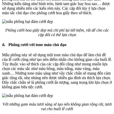
Những kiểu dáng như hình tròn, hình tam giác hay hoa sao… được
sử dụng nhiều trên các kiểu rèm này. Các cặp đôi tùy ý lựa chọn
màu sắc chủ đạo cho phông cưới hoa giấy theo sở thích.
Phông cưới hoa giấy đẹp mà chi phí lại tiết kiệm, rất dễ cho các
cặp đôi có thể lựa chọn
d. Phông cưới với tone màu chủ đạo
Mẫu phông này sẽ sử dụng một tone màu chủ đạo để làm chủ đề
của lễ cưới cũng như tạo nên điểm nhấn cho không gian của buổi lễ.
Tùy thuộc vào sở thích của các cặp đôi cũng như mong muốn lựa
chọn các màu sắc như màu hồng, màu trắng, màu vàng, màu
xanh… Những tone màu sáng như vậy chắc chắn sẽ mang đến cảm
giác rộng rãi, nhẹ nhàng nên được nhiều gia đình ưa thích lựa chọn.
Đây chắc chắn sẽ là phông cưới ấn tượng, sang trọng khi lựa chọn ở
không gian bữa tiệc cưới.
Với những gam màu tươi sáng sẽ tạo nên không gian rộng rãi, tươi
vui cho buổi lễ cưới