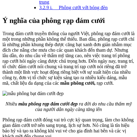
trung
3.2.9
i. Phông cưới với bóng đèn
Ý nghĩa của phông rạp đám cưới
Trong đám cưới truyền thống của người Việt, phông rạp đám cưới là
một trong những phần không thể thiếu. Ban đầu, phông rạp cưới chỉ
là những phần khung thép được căng bạt xanh đơn giản nhằm mục
đích che nắng che mưa cho các quan khách đến tham dự. Nhưng
lâu dần, do nhu cầu về thẩm mỹ tăng cao, nên việc trang trí phông
rạp cưới hỏi ngày càng được chú trọng hơn. Đến ngày nay, trang trí,
tổ chức đám cưới nói chung và trang trí rạp cưới nói riêng đã trở
thành một lĩnh vực hoạt động riêng biệt với sự xuất hiện của nhiều
công ty, đơn vị tổ chức sự kiện sáng tạo ra nhiều kiểu dáng, mẫu
mã, chất liệu đa dạng của các
mẫu phông cưới,
rạp cưới.
Nhiều
mẫu phông rạp đám cưới đẹp
ra đời do nhu cầu thẩm mỹ
của người dân ngày càng tăng lên
Phông rạp đám cưới đóng vai trò cực kỳ quan trọng, làm cho không
gian đám cưới trở nên sang trọng, lịch sự hơn. Nó cũng là tín hiệu
báo hỷ và tạo ra không khí vui vẻ cho gia đình hai bên và các vị
khách mời đến chung vui.