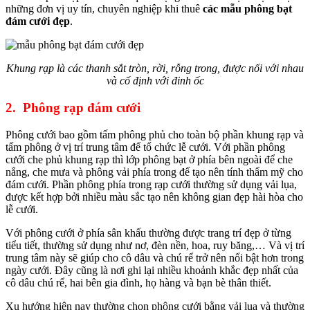
những đơn vị uy tín, chuyên nghiệp khi thuê
các mẫu phông bạt
đám cưới đẹp
.
Khung rạp là các thanh sắt tròn, rời, rỗng trong, được nối với nhau
và cố định với đinh ốc
2. Phông rạp đám cưới
Phông cưới bao gồm tấm phông phủ cho toàn bộ phần khung rạp và
tấm phông ở vị trí trung tâm để tổ chức lễ cưới. Với phần phông
cưới che phủ khung rạp thì lớp phông bạt ở phía bên ngoài để che
nắng, che mưa và phông vải phía trong để tạo nên tính thẩm mỹ cho
đám cưới. Phần phông phía trong rạp cưới thường sử dụng vải lụa,
được kết hợp bởi nhiều màu sắc tạo nên không gian đẹp hài hòa cho
lễ cưới.
Với phông cưới ở phía sân khấu thường được trang trí đẹp ở từng
tiểu tiết, thường sử dụng như nơ, đèn nền, hoa, ruy băng,… Và vị trí
trung tâm này sẽ giúp cho cô dâu và chú rể trở nên nổi bật hơn trong
ngày cưới. Đây cũng là nơi ghi lại nhiều khoảnh khắc đẹp nhất của
cô dâu chú rể, hai bên gia đình, họ hàng và bạn bè thân thiết.
Xu hướng hiện nay thường chọn phông cưới bằng vải lụa và thường