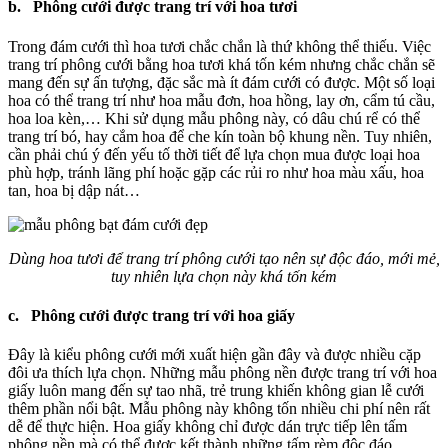
b. Phông cưới được trang trí với hoa tươi
Trong đám cưới thì hoa tươi chắc chắn là thứ không thể thiếu. Việc
trang trí phông cưới bằng hoa tươi khá tốn kém nhưng chắc chắn sẽ
mang đến sự ấn tượng, đặc sắc mà ít đám cưới có được. Một số loại
hoa có thể trang trí như hoa mẫu đơn, hoa hồng, lay ơn, cẩm tú cầu,
hoa loa kèn,… Khi sử dụng mẫu phông này, có dâu chú rể có thể
trang trí bó, hay cắm hoa để che kín toàn bộ khung nền. Tuy nhiên,
cần phải chú ý đến yếu tố thời tiết để lựa chọn mua được loại hoa
phù hợp, tránh lãng phí hoặc gặp các rủi ro như hoa màu xấu, hoa
tan, hoa bị dập nát…
Dùng hoa tươi để trang trí phông cưới tạo nên sự độc đáo, mới mẻ,
tuy nhiên lựa chọn này khá tốn kém
c. Phông cưới được trang trí với hoa giấy
Đây là kiểu phông cưới mới xuất hiện gần đây và được nhiều cặp
đôi ưa thích lựa chọn. Những mẫu phông nền được trang trí với hoa
giấy luôn mang đến sự tao nhã, trẻ trung khiến không gian lễ cưới
thêm phần nổi bật. Mẫu phông này không tốn nhiều chi phí nên rất
dễ để thực hiện. Hoa giấy không chỉ được dán trực tiếp lên tấm
phông nền mà có thể được kết thành những tấm rèm độc đáo.