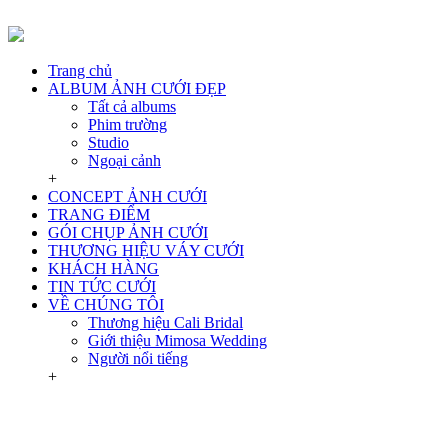
Trang chủ
ALBUM ẢNH CƯỚI ĐẸP
Tất cả albums
Phim trường
Studio
Ngoại cảnh
+
CONCEPT ẢNH CƯỚI
TRANG ĐIỂM
GÓI CHỤP ẢNH CƯỚI
THƯƠNG HIỆU VÁY CƯỚI
KHÁCH HÀNG
TIN TỨC CƯỚI
VỀ CHÚNG TÔI
Thương hiệu Cali Bridal
Giới thiệu Mimosa Wedding
Người nổi tiếng
+