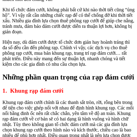
Khi tổ chức đám cưới, không phải bất cứ khi nào thời tiết cũng “ủng
hộ”. Vì vậy rất cần những chiếc rạp để có thể chống đỡ khi thời tiết
xấu. Nhiều gia đình lựa chọn thuê phông rạp cưới để giúp che nắng,
tránh mưa, đảm bảo đám cưới được diễn ra thuận lợi hơn, không bị
gián đoạn.
Hiện nay, dù đám cưới được tổ chức đơn giản hay hoành tráng thì
đa số đều cần đến phông rạp. Chính vì vậy, các dịch vụ cho thuê
phông rạp cưới, mua bán khung rạp, trang trí rạp đám cưới… rất
phát triển. Điều này mang đến sự thuận lợi, nhanh chóng và tiết
kiệm cho các gia đình có nhu cầu chọn lựa.
Những phần quan trọng của rạp đám cưới
1. Khung rạp đám cưới
Khung rạp đám cưới chính là các thanh sắt tròn, rời, rỗng bên trong
để tiện cho việc ghép nối với nhau để định hình khung rạp. Các mối
nối bằng đinh ốc nên rất chắc chắn, yên tâm về độ an toàn. Khung
rạp đám cưới về cơ bản sẽ có hai dạng là hình vuông và hình chữ
nhật. Tùy theo không gian tổ chức đám cưới mà các gia đình lựa
chọn khung rạp cưới theo hình nào và kích thước, chiều cao là bao
nhiêu để phù hợp nhất. Điều quan trọng nhất là nên lựa chọn được