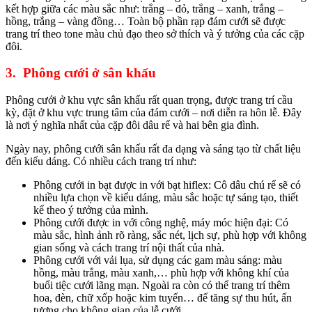
kết hợp giữa các màu sắc như: trắng – đỏ, trắng – xanh, trắng –
hồng, trắng – vàng đồng… Toàn bộ phần rạp đám cưới sẽ được
trang trí theo tone màu chủ đạo theo sở thích và ý tưởng của các cặp
đôi.
3. Phông cưới ở sân khấu
Phông cưới ở khu vực sân khấu rất quan trọng, được trang trí cầu
kỳ, đặt ở khu vực trung tâm của đám cưới – nơi diễn ra hôn lễ. Đây
là nơi ý nghĩa nhất của cặp đôi dâu rể và hai bên gia đình.
Ngày nay, phông cưới sân khấu rất đa dạng và sáng tạo từ chất liệu
đến kiểu dáng. Có nhiều cách trang trí như:
Phông cưới in bạt được in với bạt hiflex: Cô dâu chú rể sẽ có
nhiều lựa chọn về kiểu dáng, màu sắc hoặc tự sáng tạo, thiết
kế theo ý tưởng của mình.
Phông cưới được in với công nghệ, máy móc hiện đại: Có
màu sắc, hình ảnh rõ ràng, sắc nét, lịch sự, phù hợp với không
gian sống và cách trang trí nội thất của nhà.
Phông cưới với vải lụa, sử dụng các gam màu sáng: màu
hồng, màu trắng, màu xanh,… phù hợp với không khí của
buổi tiệc cưới lãng mạn. Ngoài ra còn có thể trang trí thêm
hoa, đèn, chữ xốp hoặc kim tuyến… để tăng sự thu hút, ấn
tượng cho không gian của lễ cưới.