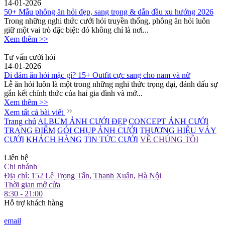
14-01-2026
50+ Mẫu phông ăn hỏi đẹp, sang trọng & dẫn đầu xu hướng 2026
Trong những nghi thức cưới hỏi truyền thống, phông ăn hỏi luôn
giữ một vai trò đặc biệt: đó không chỉ là nơi...
Xem thêm >>
Tư vấn cưới hỏi
14-01-2026
Đi đám ăn hỏi mặc gì? 15+ Outfit cực sang cho nam và nữ
Lễ ăn hỏi luôn là một trong những nghi thức trọng đại, đánh dấu sự
gắn kết chính thức của hai gia đình và mở...
Xem thêm >>
Xem tất cả bài viết
Trang chủ
ALBUM ẢNH CƯỚI ĐẸP
CONCEPT ẢNH CƯỚI
TRANG ĐIỂM
GÓI CHỤP ẢNH CƯỚI
THƯƠNG HIỆU VÁY
CƯỚI
KHÁCH HÀNG
TIN TỨC CƯỚI
VỀ CHÚNG TÔI
Liên hệ
Chi nhánh
Địa chỉ: 152 Lê Trọng Tấn, Thanh Xuân, Hà Nội
Thời gian mở cửa
8:30 - 21:00
Hỗ trợ khách hàng
email