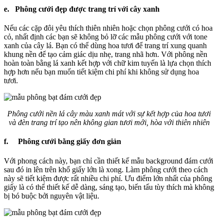
e. Phông cưới đẹp được trang trí với cây xanh
Nếu các cặp đôi yêu thích thiên nhiên hoặc chọn phông cưới có hoa
cỏ, nhất định các bạn sẽ không bỏ lỡ các mẫu phông cưới với tone
xanh của cây lá. Bạn có thể dùng hoa tươi để trang trí xung quanh
khung nền để tạo cảm giác dịu nhẹ, trang nhã hơn. Với phông nền
hoàn toàn bằng lá xanh kết hợp với chữ kim tuyến là lựa chọn thích
hợp hơn nếu bạn muốn tiết kiệm chi phí khi không sử dụng hoa
tươi.
Phông cưới nền lá cây màu xanh mát với sự kết hợp của hoa tươi
và đèn trang trí tạo nên không gian tươi mới, hòa với thiên nhiên
f. Phông cưới bằng giấy đơn giản
Với phong cách này, bạn chỉ cần thiết kế mẫu background đám cưới
sau đó in lên trên khổ giấy lớn là xong. Làm phông cưới theo cách
này sẽ tiết kiệm được rất nhiều chi phí. Ưu điểm lớn nhất của phông
giấy là có thể thiết kế dễ dàng, sáng tạo, biến tấu tùy thích mà không
bị bó buộc bởi nguyên vật liệu.