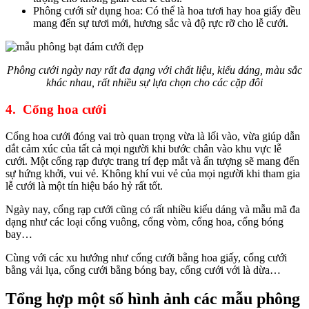
Phông cưới sử dụng hoa: Có thể là hoa tươi hay hoa giấy đều
mang đến sự tươi mới, hương sắc và độ rực rỡ cho lễ cưới.
Phông cưới ngày nay rất đa dạng với chất liệu, kiểu dáng, màu sắc
khác nhau, rất nhiều sự lựa chọn cho các cặp đôi
4. Cổng hoa cưới
Cổng hoa cưới đóng vai trò quan trọng vừa là lối vào, vừa giúp dẫn
dắt cảm xúc của tất cả mọi người khi bước chân vào khu vực lễ
cưới. Một cổng rạp được trang trí đẹp mắt và ấn tượng sẽ mang đến
sự hứng khởi, vui vẻ. Không khí vui vẻ của mọi người khi tham gia
lễ cưới là một tín hiệu báo hỷ rất tốt.
Ngày nay, cổng rạp cưới cũng có rất nhiều kiểu dáng và mẫu mã đa
dạng như các loại cổng vuông, cổng vòm, cổng hoa, cổng bóng
bay…
Cùng với các xu hướng như cổng cưới bằng hoa giấy, cổng cưới
bằng vải lụa, cổng cưới bằng bóng bay, cổng cưới với là dừa…
Tổng hợp một số hình ảnh các mẫu phông