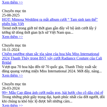
Xem thêm >>
Chuyên mục tin
25-08-2025
HOT: Mimosa Wedding ra mắt album cưới “ Tam sinh tam thế”
phiên bản Việt
Trend mới trong giới trẻ thời gian gần đây về bộ ảnh cưới lấy ý
tưởng từ dòng thời gian lịch sử Việt Nam qua...
Xem thêm >>
Chuyên mục tin
16-11-2024
Chiêm ngưỡng nhan sắc tỏa sáng của hoa hậu Miss International
2024 Thanh Thủy trong BST váy cưới Radiance Couture của Cali
Bridal
Vượt qua 70 hoa hậu đến từ 70 quốc gia, Thanh Thủy xuất sắc
đăng quang vương miện Miss International 2024. Mới đây, nàng...
Xem thêm >>
Chuyên mục tin
26-03-2024
99+ Mẫu Cap đăng ảnh cưới ngắn gọn, hài hước cho cô dâu chú rể
Trong những phút giây trọng đại, hạnh phúc nhất của đời người, đôi
khi chúng ta khó bộc lộ được hết những cảm...
Xem thêm >>