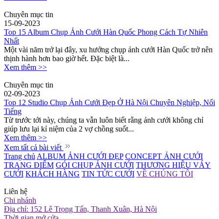
Chuyên mục tin
15-09-2023
Top 15 Album Chụp Ảnh Cưới Hàn Quốc Phong Cách Tự Nhiên
Nhất
Một vài năm trở lại đây, xu hướng chụp ảnh cưới Hàn Quốc trở nên
thịnh hành hơn bao giờ hết. Đặc biệt là...
Xem thêm >>
Chuyên mục tin
02-09-2023
Top 12 Studio Chụp Ảnh Cưới Đẹp Ở Hà Nội Chuyên Nghiệp, Nổi
Tiếng
Từ trước tới này, chúng ta vẫn luôn biết rằng ảnh cưới không chỉ
giúp lưu lại kỉ niệm của 2 vợ chồng suốt...
Xem thêm >>
Xem tất cả bài viết
Trang chủ
ALBUM ẢNH CƯỚI ĐẸP
CONCEPT ẢNH CƯỚI
TRANG ĐIỂM
GÓI CHỤP ẢNH CƯỚI
THƯƠNG HIỆU VÁY
CƯỚI
KHÁCH HÀNG
TIN TỨC CƯỚI
VỀ CHÚNG TÔI
Liên hệ
Chi nhánh
Địa chỉ: 152 Lê Trọng Tấn, Thanh Xuân, Hà Nội
Thời gian mở cửa