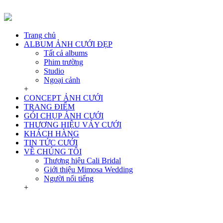
Trang chủ
ALBUM ẢNH CƯỚI ĐẸP
Tất cả albums
Phim trường
Studio
Ngoại cảnh
+
CONCEPT ẢNH CƯỚI
TRANG ĐIỂM
GÓI CHỤP ẢNH CƯỚI
THƯƠNG HIỆU VÁY CƯỚI
KHÁCH HÀNG
TIN TỨC CƯỚI
VỀ CHÚNG TÔI
Thương hiệu Cali Bridal
Giới thiệu Mimosa Wedding
Người nổi tiếng
+