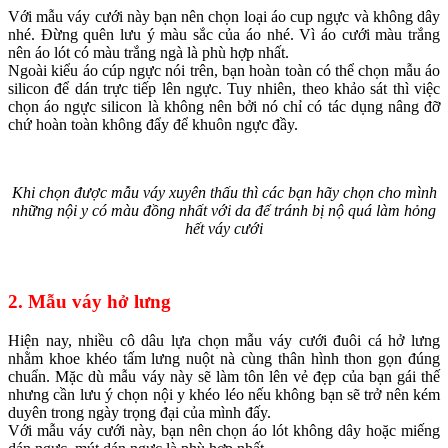
Với mẫu váy cưới này bạn nên chọn loại áo cup ngực và không dây
nhé. Đừng quên lưu ý màu sắc của áo nhé. Vì áo cưới màu trắng
nên áo lót có màu trắng ngà là phù hợp nhất.
Ngoài kiểu áo cúp ngực nói trên, bạn hoàn toàn có thể chọn mẫu áo
silicon để dán trực tiếp lên ngực. Tuy nhiên, theo khảo sát thì việc
chọn áo ngực silicon là không nên bởi nó chỉ có tác dụng nâng đỡ
chứ hoàn toàn không đẩy để khuôn ngực đầy.
Khi chọn được mẫu váy xuyên thấu thì các bạn hãy chọn cho mình
những nội y có màu đồng nhất với da để tránh bị nộ quá làm hỏng
hết váy cưới
2. Mẫu váy hở lưng
Hiện nay, nhiều cô dâu lựa chọn mẫu váy cưới đuôi cá hở lưng
nhằm khoe khéo tấm lưng nuột nà cùng thân hình thon gọn đúng
chuẩn. Mặc dù mẫu váy này sẽ làm tôn lên vẻ đẹp của bạn gái thế
nhưng cần lưu ý chọn nội y khéo léo nếu không bạn sẽ trở nên kém
duyên trong ngày trọng đại của mình đấy.
Với mẫu váy cưới này, bạn nên chọn áo lót không dây hoặc miếng