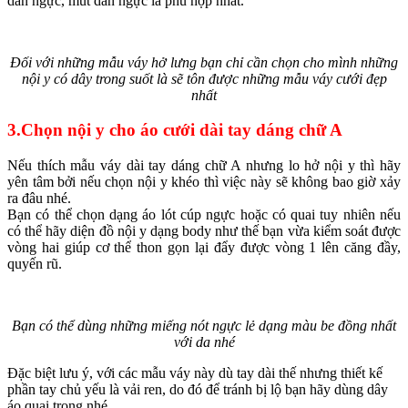
dán ngực, mút dán ngực là phù hợp nhất.
Đối với những mẫu váy hở lưng bạn chỉ cần chọn cho mình những
nội y có dây trong suốt là sẽ tôn được những mẫu váy cưới đẹp
nhất
3.Chọn nội y cho áo cưới dài tay dáng chữ A
Nếu thích mẫu váy dài tay dáng chữ A nhưng lo hở nội y thì hãy
yên tâm bởi nếu chọn nội y khéo thì việc này sẽ không bao giờ xảy
ra đâu nhé.
Bạn có thể chọn dạng áo lót cúp ngực hoặc có quai tuy nhiên nếu
có thể hãy diện đồ nội y dạng body như thế bạn vừa kiểm soát được
vòng hai giúp cơ thể thon gọn lại đẩy được vòng 1 lên căng đầy,
quyến rũ.
Bạn có thể dùng những miếng nót ngực lẻ dạng màu be đồng nhất
với da nhé
Đặc biệt lưu ý, với các mẫu váy này dù tay dài thế nhưng thiết kế
phần tay chủ yếu là vải ren, do đó để tránh bị lộ bạn hãy dùng dây
áo quai trong nhé.