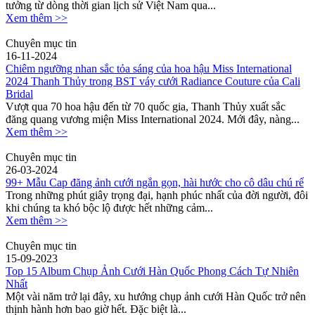
tưởng từ dòng thời gian lịch sử Việt Nam qua...
Xem thêm >>
Chuyên mục tin
16-11-2024
Chiêm ngưỡng nhan sắc tỏa sáng của hoa hậu Miss International
2024 Thanh Thủy trong BST váy cưới Radiance Couture của Cali
Bridal
Vượt qua 70 hoa hậu đến từ 70 quốc gia, Thanh Thủy xuất sắc
đăng quang vương miện Miss International 2024. Mới đây, nàng...
Xem thêm >>
Chuyên mục tin
26-03-2024
99+ Mẫu Cap đăng ảnh cưới ngắn gọn, hài hước cho cô dâu chú rể
Trong những phút giây trọng đại, hạnh phúc nhất của đời người, đôi
khi chúng ta khó bộc lộ được hết những cảm...
Xem thêm >>
Chuyên mục tin
15-09-2023
Top 15 Album Chụp Ảnh Cưới Hàn Quốc Phong Cách Tự Nhiên
Nhất
Một vài năm trở lại đây, xu hướng chụp ảnh cưới Hàn Quốc trở nên
thịnh hành hơn bao giờ hết. Đặc biệt là...