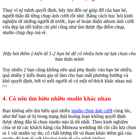
Thay vì tự mình quyết định, hãy tìm đến sự giúp đỡ của bạn bè,
người thân đã từng chụp ảnh cưới rồi nhé. Bằng cách học hỏi kinh
nghiệm từ những người đi trước, bạn sẽ hoàn thiện album ảnh cưới
vừa đẹp lại tiết kiệm chi phí cũng như tìm được địa điểm chụp,
studio chụp đẹp mà rẻ.
Hãy hỏi thêm ý kiến từ 1-2 bạn bè để có nhiều hơn sự lựa chọn cho
bản thân mình
Tuy nhiên 2 bạn cũng không nên quá phụ thuộc vào bạn bè nhiều,
quá nhiều ý kiến tham gia sẽ làm cho bạn mất phương hướng và
khó quyết định, bởi vì mỗi người sẽ có một sở thích khác nhau mà
^^
4. Có nên tìm hiểu nhiều studio khác nhau
Bạn không nên tìm hiểu quá nhiều
studio chụp ảnh cưới
cùng lúc,
như thế bạn sẽ bị trong trạng thái hoảng loạn không quyết định
được đúng đắn là chọn studio nào là tốt nhất. Theo kinh nghiệm
chia sẻ từ các khách hàng của Mimosa wedding thì chỉ cần lựa chọn
ra 1 vài studio uy tín, có chất lượng tốt và tham khảo thêm giá của
studio đó hợp lý với khoảng kinh tế của mình không