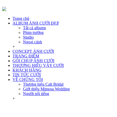
Trang chủ
ALBUM ẢNH CƯỚI ĐẸP
Tất cả albums
Phim trường
Studio
Ngoại cảnh
+
CONCEPT ẢNH CƯỚI
TRANG ĐIỂM
GÓI CHỤP ẢNH CƯỚI
THƯƠNG HIỆU VÁY CƯỚI
KHÁCH HÀNG
TIN TỨC CƯỚI
VỀ CHÚNG TÔI
Thương hiệu Cali Bridal
Giới thiệu Mimosa Wedding
Người nổi tiếng
+