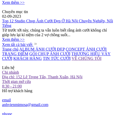
Xem thêm >>
Chuyên mục tin
02-09-2023
Top 12 Studio Chụp Ảnh Cưới Đẹp Ở Hà Nội Chuyên Nghiệp, Nổi
Tiếng
Từ trước tới này, chúng ta vẫn luôn biết rằng ảnh cưới không chỉ
giúp lưu lại kỉ niệm của 2 vợ chồng suốt...
Xem thêm >>
Xem tất cả bài viết
Trang chủ
ALBUM ẢNH CƯỚI ĐẸP
CONCEPT ẢNH CƯỚI
TRANG ĐIỂM
GÓI CHỤP ẢNH CƯỚI
THƯƠNG HIỆU VÁY
CƯỚI
KHÁCH HÀNG
TIN TỨC CƯỚI
VỀ CHÚNG TÔI
Liên hệ
Chi nhánh
Địa chỉ: 152 Lê Trọng Tấn, Thanh Xuân, Hà Nội
Thời gian mở cửa
8:30 - 21:00
Hỗ trợ khách hàng
email
anhvienmimosa@gmail.com
phone