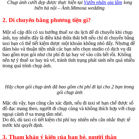
Chụp ảnh cưới đẹp được thực hiện tại
Vườn nhãn gia lâm
long
biên hà nội – Ảnh.Mimosa wedding
2. Di chuyển bằng phương tiện gì?
Một số cặp đôi có xu hướng thuê xe du lịch để di chuyển khi chụp
ảnh, tuy nhiên đây là điều khá thừa thãi bởi nếu chỉ di chuyển bằng
taxi bạn có thể tiết kiệm được một khoản không nhỏ đấy. Nhưng để
đảm bảo và thuận tiện nhất các bạn nên chọn studio có dịch vụ đã
bao gồm trọn gói như chi phí đi lại hay vé vào cửa hết rồi. Không
nên tự ý thuê xe hay trả vé, tránh tình trạng phát sinh nên quá nhiều
trong quá trình chụp ảnh.
Hãy chọn gói chụp ảnh đã bao gồm chi phí đi lại cho 2 bạn trong
gói chụp ảnh
Mặc dù vậy, bạn cũng cần xác định, nếu đi taxi sẽ hạn chế được số
đồ đạc mang theo, người đi chụp cùng và không thích hợp với chụp
ngoại cảnh ở xa trung tâm nhé.
Do đó, dù taxi có tiết kiệm chi phí tuy nhiên nên cân nhắc thực tế
trước khi quyết định.
3. Tham khảo ý kiến của bạn bè, người thân