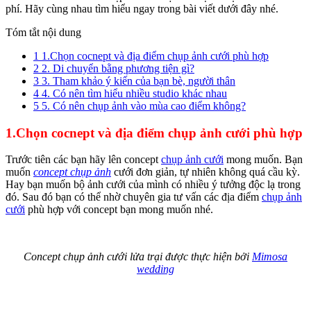
phí. Hãy cùng nhau tìm hiểu ngay trong bài viết dưới đây nhé.
Tóm tắt nội dung
1
1.Chọn cocnept và địa điểm chụp ảnh cưới phù hợp
2
2. Di chuyển bằng phương tiện gì?
3
3. Tham khảo ý kiến của bạn bè, người thân
4
4. Có nên tìm hiểu nhiều studio khác nhau
5
5. Có nên chụp ảnh vào mùa cao điểm không?
1.Chọn cocnept và địa điểm chụp ảnh cưới phù hợp
Trước tiên các bạn hãy lên concept
chụp ảnh cưới
mong muốn. Bạn
muốn
concept chụp ảnh
cưới đơn giản, tự nhiên không quá cầu kỳ.
Hay bạn muốn bộ ảnh cưới của mình có nhiều ý tưởng độc lạ trong
đó. Sau đó bạn có thể nhờ chuyên gia tư vấn các địa điểm
chụp ảnh
cưới
phù hợp với concept bạn mong muốn nhé.
Concept chụp ảnh cưới lửa trại được thực hiện bởi
Mimosa
wedding