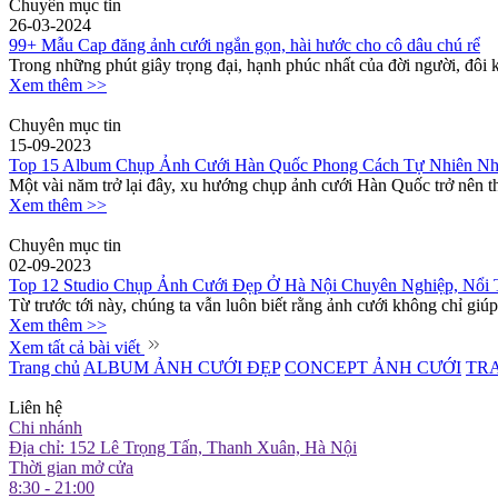
Chuyên mục tin
26-03-2024
99+ Mẫu Cap đăng ảnh cưới ngắn gọn, hài hước cho cô dâu chú rể
Trong những phút giây trọng đại, hạnh phúc nhất của đời người, đôi 
Xem thêm >>
Chuyên mục tin
15-09-2023
Top 15 Album Chụp Ảnh Cưới Hàn Quốc Phong Cách Tự Nhiên Nh
Một vài năm trở lại đây, xu hướng chụp ảnh cưới Hàn Quốc trở nên thị
Xem thêm >>
Chuyên mục tin
02-09-2023
Top 12 Studio Chụp Ảnh Cưới Đẹp Ở Hà Nội Chuyên Nghiệp, Nổi 
Từ trước tới này, chúng ta vẫn luôn biết rằng ảnh cưới không chỉ giúp 
Xem thêm >>
Xem tất cả bài viết
Trang chủ
ALBUM ẢNH CƯỚI ĐẸP
CONCEPT ẢNH CƯỚI
TR
Liên hệ
Chi nhánh
Địa chỉ: 152 Lê Trọng Tấn, Thanh Xuân, Hà Nội
Thời gian mở cửa
8:30 - 21:00