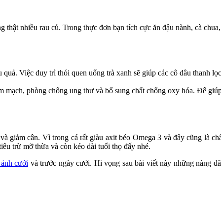
thật nhiều rau củ. Trong thực đơn bạn tích cực ăn đậu nành, cà chua,
uả. Việc duy trì thói quen uống trà xanh sẽ giúp các cô dâu thanh lọc 
tim mạch, phòng chống ung thư và bổ sung chất chống oxy hóa. Để giúp
à giảm cân. Vì trong cá rất giàu axit béo Omega 3 và đây cũng là c
tiêu trừ mỡ thừa và còn kéo dài tuổi thọ đấy nhé.
 ảnh cưới
và trước ngày cưới. Hi vọng sau bài viết này những nàng dâu