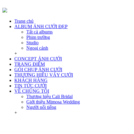
Trang chủ
ALBUM ẢNH CƯỚI ĐẸP
Tất cả albums
Phim trường
Studio
Ngoại cảnh
+
CONCEPT ẢNH CƯỚI
TRANG ĐIỂM
GÓI CHỤP ẢNH CƯỚI
THƯƠNG HIỆU VÁY CƯỚI
KHÁCH HÀNG
TIN TỨC CƯỚI
VỀ CHÚNG TÔI
Thương hiệu Cali Bridal
Giới thiệu Mimosa Wedding
Người nổi tiếng
+