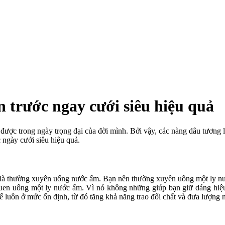
n trước ngay cưới siêu hiệu quả
ợc trong ngày trọng đại của đời mình. Bởi vậy, các nàng dâu tương l
 ngày cưới siêu hiệu quả.
 là thường xuyên uống nước ấm. Bạn nên thường xuyên uông một ly nướ
 quen uống một ly nước ấm. Vì nó không những giúp bạn giữ dáng hi
ể luôn ở mức ổn định, từ đó tăng khả năng trao đổi chất và đưa lượng n