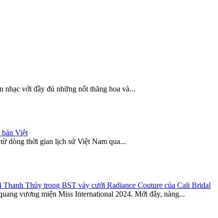
n nhạc với đầy đủ những nốt thăng hoa và...
 bản Việt
 từ dòng thời gian lịch sử Việt Nam qua...
4 Thanh Thủy trong BST váy cưới Radiance Couture của Cali Bridal
uang vương miện Miss International 2024. Mới đây, nàng...