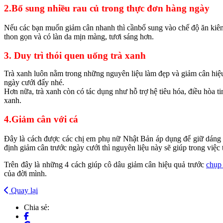
2.Bổ sung nhiều rau củ trong thực đơn hàng ngày
Nếu các bạn muốn giảm cân nhanh thì cầnbổ sung vào chế độ ăn kiêng 
thon gọn và có làn da mịn màng, tươi sáng hơn.
3. Duy trì thói quen uống trà xanh
Trà xanh luôn nằm trong những nguyên liệu làm đẹp và giảm cân hiệu q
ngày cưới đấy nhé.
Hơn nữa, trà xanh còn có tác dụng như hỗ trợ hệ tiêu hóa, điều hòa 
xanh.
4.Giảm cân với cá
Đây là cách được các chị em phụ nữ Nhật Bản áp dụng để giữ dáng v
định giảm cân trước ngày cưới thì nguyên liệu này sẽ giúp trong việc 
Trên đây là những 4 cách giúp cô dâu giảm cân hiệu quả trước
chụp
của đời mình.
Quay lại
Chia sẻ: