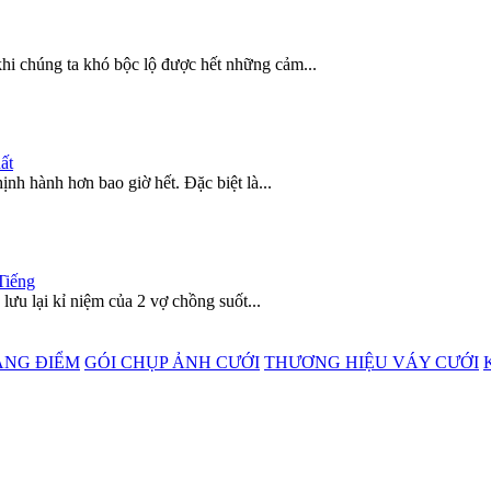
khi chúng ta khó bộc lộ được hết những cảm...
ất
nh hành hơn bao giờ hết. Đặc biệt là...
Tiếng
lưu lại kỉ niệm của 2 vợ chồng suốt...
ANG ĐIỂM
GÓI CHỤP ẢNH CƯỚI
THƯƠNG HIỆU VÁY CƯỚI