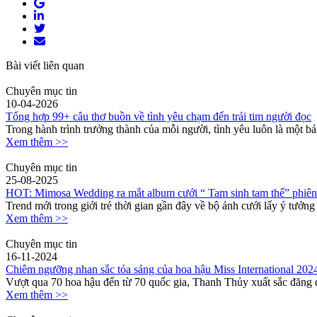
Bài viết liên quan
Chuyên mục tin
10-04-2026
Tổng hợp 99+ câu thơ buồn về tình yêu chạm đến trái tim người đọc
Trong hành trình trưởng thành của mỗi người, tình yêu luôn là một bả
Xem thêm >>
Chuyên mục tin
25-08-2025
HOT: Mimosa Wedding ra mắt album cưới “ Tam sinh tam thế” phiên
Trend mới trong giới trẻ thời gian gần đây về bộ ảnh cưới lấy ý tưởng
Xem thêm >>
Chuyên mục tin
16-11-2024
Chiêm ngưỡng nhan sắc tỏa sáng của hoa hậu Miss International 202
Vượt qua 70 hoa hậu đến từ 70 quốc gia, Thanh Thủy xuất sắc đăng q
Xem thêm >>