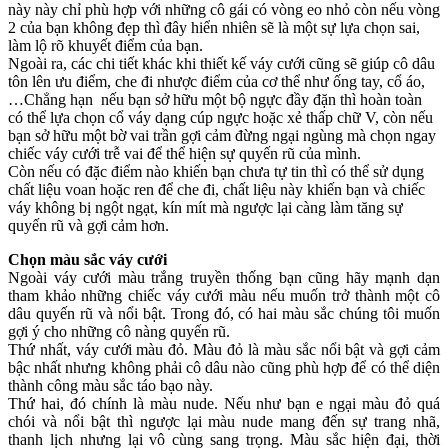
này này chỉ phù hợp với những cô gái có vòng eo nhỏ còn nếu vòng
2 của bạn không đẹp thì đây hiển nhiên sẽ là một sự lựa chọn sai,
làm lộ rõ khuyết điểm của bạn.
Ngoài ra, các chi tiết khác khi thiết kế váy cưới cũng sẽ giúp cô dâu
tôn lên ưu điểm, che đi nhược điểm của cơ thể như ống tay, cổ áo,
…Chẳng hạn nếu bạn sở hữu một bộ ngực đầy đặn thì hoàn toàn
có thể lựa chọn cổ váy dạng cúp ngực hoặc xẻ thấp chữ V, còn nếu
bạn sở hữu một bờ vai trần gợi cảm đừng ngại ngùng mà chọn ngay
chiếc váy cưới trễ vai để thể hiện sự quyến rũ của mình.
Còn nếu có đặc điểm nào khiến bạn chưa tự tin thì có thể sử dụng
chất liệu voan hoặc ren để che đi, chất liệu này khiến bạn và chiếc
váy không bị ngột ngạt, kín mít mà ngược lại càng làm tăng sự
quyến rũ và gợi cảm hơn.
Chọn màu sắc váy cưới
Ngoài váy cưới màu trắng truyền thống bạn cũng hãy mạnh dạn
tham khảo những chiếc váy cưới màu nếu muốn trở thành một cô
dâu quyến rũ và nổi bật. Trong đó, có hai màu sắc chúng tôi muốn
gợi ý cho những cô nàng quyến rũ.
Thứ nhất, váy cưới màu đỏ. Màu đỏ là màu sắc nổi bật và gợi cảm
bậc nhất nhưng không phải cô dâu nào cũng phù hợp để có thể diện
thành công màu sắc táo bạo này.
Thứ hai, đó chính là màu nude. Nếu như bạn e ngại màu đỏ quá
chói và nổi bật thì ngược lại màu nude mang đến sự trang nhã,
thanh lịch nhưng lại vô cùng sang trọng. Màu sắc hiện đại, thời