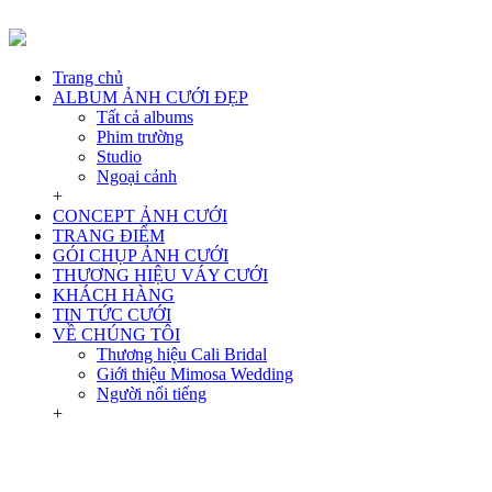
Trang chủ
ALBUM ẢNH CƯỚI ĐẸP
Tất cả albums
Phim trường
Studio
Ngoại cảnh
+
CONCEPT ẢNH CƯỚI
TRANG ĐIỂM
GÓI CHỤP ẢNH CƯỚI
THƯƠNG HIỆU VÁY CƯỚI
KHÁCH HÀNG
TIN TỨC CƯỚI
VỀ CHÚNG TÔI
Thương hiệu Cali Bridal
Giới thiệu Mimosa Wedding
Người nổi tiếng
+