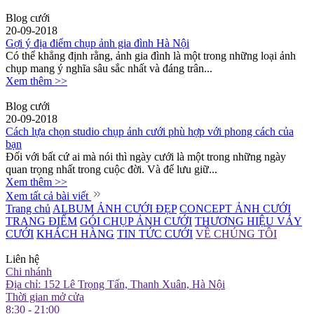
Blog cưới
20-09-2018
Gợi ý địa điểm chụp ảnh gia đình Hà Nội
Có thể khẳng định rằng, ảnh gia đình là một trong những loại ảnh
chụp mang ý nghĩa sâu sắc nhất và đáng trân...
Xem thêm >>
Blog cưới
20-09-2018
Cách lựa chọn studio chụp ảnh cưới phù hợp với phong cách của
bạn
Đối với bất cứ ai mà nói thì ngày cưới là một trong những ngày
quan trọng nhất trong cuộc đời. Và để lưu giữ...
Xem thêm >>
Xem tất cả bài viết
Trang chủ
ALBUM ẢNH CƯỚI ĐẸP
CONCEPT ẢNH CƯỚI
TRANG ĐIỂM
GÓI CHỤP ẢNH CƯỚI
THƯƠNG HIỆU VÁY
CƯỚI
KHÁCH HÀNG
TIN TỨC CƯỚI
VỀ CHÚNG TÔI
Liên hệ
Chi nhánh
Địa chỉ: 152 Lê Trọng Tấn, Thanh Xuân, Hà Nội
Thời gian mở cửa
8:30 - 21:00