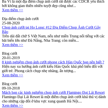
Ba Vì là một địa điểm chụp ảnh cưới rất được các CDCR yêu thích
bởi không gian thiên nhiên tuyệt đẹp cũng như...
Xem thêm >>
Địa điểm chụp ảnh cưới
25-08-2020
Chụp ảnh cưới tại Hạ Long: #12 Địa Điểm Chụp Ảnh Cưới Gây
Bão
Trên dải đất chữ S Việt Nam, nếu như miền Trung nổi tiếng với các
bãi biển lớn như Đà Nẵng, Nha Trang; còn miền...
Xem thêm >>
Blog cưới
20-01-2019
8 kinh nghiệm chụp ảnh cưới phong cách Hàn Quốc bạn nên biết ?
Hiện nay xu hướng ảnh cưới kiểu Hàn Quốc khá phổ biến đối với
giới trẻ. Phong cách chụp nhẹ nhàng, ấn tượng...
Xem thêm >>
Blog cưới
09-10-2018
Mách bạn các kinh nghiệm chụp ảnh cưới Flamingo Đại Lải Resort
Flamingo Đại Lải Resort là một điểm chụp ảnh cưới khá thú vị dành
cho những cặp đôi ở khu vực xung quanh Hà Nội....
Xem thêm >>