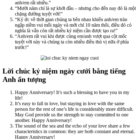
anh/em rất nhiều.”
“Mười năm chỉ là sự khởi đầu – nhưng cho đến nay đó là một
chặng đường tuyệt vời!”
“Ký ức về thời gian chúng ta bên nhau khiến anh/em tràn
ngập niềm vui mỗi ngày và mới chỉ 10 năm thôi, điều đó có
nghĩa là vẫn còn rất nhiều kỷ niệm cần được tạo ra!”
“Anh/em rất vui khi được cùng em/anh vượt qua cột mốc
tuyệt vời này và chúng ta còn nhiều điều thú vị nữa ở phía
trước!”
Lời chúc kỷ niệm ngày cưới bằng tiếng
Anh ấn tượng
Happy Anniversary! It’s such a blessing to have you in my
life!
It’s easy to fall in love, but staying in love with the same
person for the rest of one’s life is considerably more difficult.
May God provide us the strength to stay committed to one
another. Happy Anniversary!
The sound of the sea and the echo of your love share a few
characteristics in common: they are both constant and eternal.
Happy Anniversary!