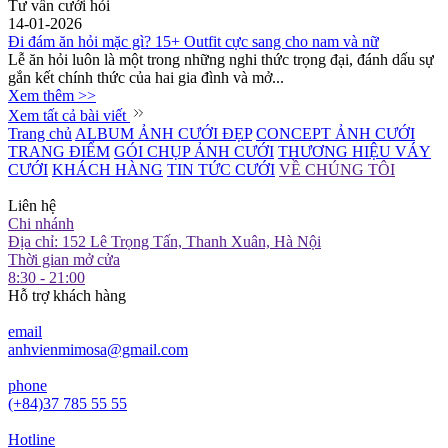
Tư vấn cưới hỏi
14-01-2026
Đi đám ăn hỏi mặc gì? 15+ Outfit cực sang cho nam và nữ
Lễ ăn hỏi luôn là một trong những nghi thức trọng đại, đánh dấu sự
gắn kết chính thức của hai gia đình và mở...
Xem thêm >>
Xem tất cả bài viết
Trang chủ
ALBUM ẢNH CƯỚI ĐẸP
CONCEPT ẢNH CƯỚI
TRANG ĐIỂM
GÓI CHỤP ẢNH CƯỚI
THƯƠNG HIỆU VÁY
CƯỚI
KHÁCH HÀNG
TIN TỨC CƯỚI
VỀ CHÚNG TÔI
Liên hệ
Chi nhánh
Địa chỉ: 152 Lê Trọng Tấn, Thanh Xuân, Hà Nội
Thời gian mở cửa
8:30 - 21:00
Hỗ trợ khách hàng
email
anhvienmimosa@gmail.com
phone
(+84)37 785 55 55
Hotline