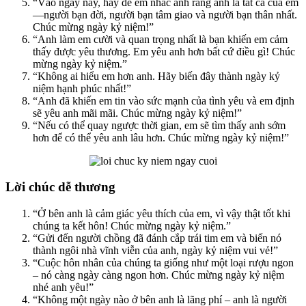
“Vào ngày này, hãy để em nhắc anh rằng anh là tất cả của em
—người bạn đời, người bạn tâm giao và người bạn thân nhất.
Chúc mừng ngày kỷ niệm!”
“Anh làm em cười và quan trọng nhất là bạn khiến em cảm
thấy được yêu thương. Em yêu anh hơn bất cứ điều gì! Chúc
mừng ngày kỷ niệm.”
“Không ai hiểu em hơn anh. Hãy biến đây thành ngày kỷ
niệm hạnh phúc nhất!”
“Anh đã khiến em tin vào sức mạnh của tình yêu và em định
sẽ yêu anh mãi mãi. Chúc mừng ngày kỷ niệm!”
“Nếu có thể quay ngược thời gian, em sẽ tìm thấy anh sớm
hơn để có thể yêu anh lâu hơn. Chúc mừng ngày kỷ niệm!”
Lời chúc dễ thương
“Ở bên anh là cảm giác yêu thích của em, vì vậy thật tốt khi
chúng ta kết hôn! Chúc mừng ngày kỷ niệm.”
“Gửi đến người chồng đã đánh cắp trái tim em và biến nó
thành ngôi nhà vĩnh viễn của anh, ngày kỷ niệm vui vẻ!”
“Cuộc hôn nhân của chúng ta giống như một loại rượu ngon
– nó càng ngày càng ngon hơn. Chúc mừng ngày kỷ niệm
nhé anh yêu!”
“Không một ngày nào ở bên anh là lãng phí – anh là người