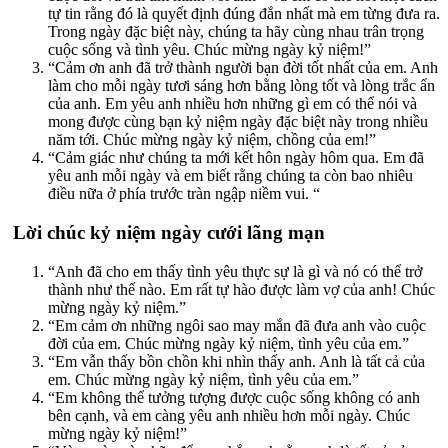
tự tin rằng đó là quyết định đúng đắn nhất mà em từng đưa ra.
Trong ngày đặc biệt này, chúng ta hãy cùng nhau trân trọng
cuộc sống và tình yêu. Chúc mừng ngày kỷ niệm!”
“Cảm ơn anh đã trở thành người bạn đời tốt nhất của em. Anh
làm cho mỗi ngày tươi sáng hơn bằng lòng tốt và lòng trắc ẩn
của anh. Em yêu anh nhiều hơn những gì em có thể nói và
mong được cùng bạn kỷ niệm ngày đặc biệt này trong nhiều
năm tới. Chúc mừng ngày kỷ niệm, chồng của em!”
“Cảm giác như chúng ta mới kết hôn ngày hôm qua. Em đã
yêu anh mỗi ngày và em biết rằng chúng ta còn bao nhiêu
điều nữa ở phía trước tràn ngập niềm vui. “
Lời chúc kỷ niệm ngày cưới lãng mạn
“Anh đã cho em thấy tình yêu thực sự là gì và nó có thể trở
thành như thế nào. Em rất tự hào được làm vợ của anh! Chúc
mừng ngày kỷ niệm.”
“Em cảm ơn những ngôi sao may mắn đã đưa anh vào cuộc
đời của em. Chúc mừng ngày kỷ niệm, tình yêu của em.”
“Em vẫn thấy bồn chồn khi nhìn thấy anh. Anh là tất cả của
em. Chúc mừng ngày kỷ niệm, tình yêu của em.”
“Em không thể tưởng tượng được cuộc sống không có anh
bên cạnh, và em càng yêu anh nhiều hơn mỗi ngày. Chúc
mừng ngày kỷ niệm!”