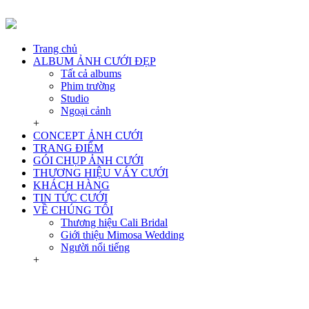
Trang chủ
ALBUM ẢNH CƯỚI ĐẸP
Tất cả albums
Phim trường
Studio
Ngoại cảnh
+
CONCEPT ẢNH CƯỚI
TRANG ĐIỂM
GÓI CHỤP ẢNH CƯỚI
THƯƠNG HIỆU VÁY CƯỚI
KHÁCH HÀNG
TIN TỨC CƯỚI
VỀ CHÚNG TÔI
Thương hiệu Cali Bridal
Giới thiệu Mimosa Wedding
Người nổi tiếng
+