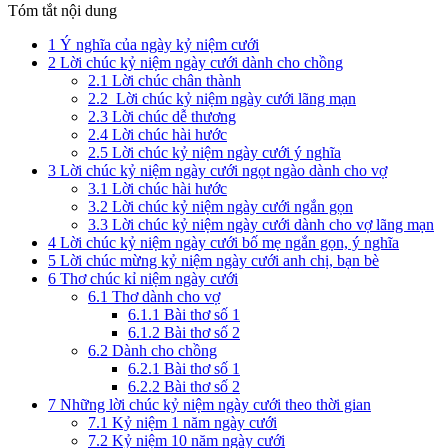
Tóm tắt nội dung
1
Ý nghĩa của ngày kỷ niệm cưới
2
Lời chúc kỷ niệm ngày cưới dành cho chồng
2.1
Lời chúc chân thành
2.2
Lời chúc kỷ niệm ngày cưới lãng mạn
2.3
Lời chúc dễ thương
2.4
Lời chúc hài hước
2.5
Lời chúc kỷ niệm ngày cưới ý nghĩa
3
Lời chúc kỷ niệm ngày cưới ngọt ngào dành cho vợ
3.1
Lời chúc hài hước
3.2
Lời chúc kỷ niệm ngày cưới ngắn gọn
3.3
Lời chúc kỷ niệm ngày cưới dành cho vợ lãng mạn
4
Lời chúc kỷ niệm ngày cưới bố mẹ ngắn gọn, ý nghĩa
5
Lời chúc mừng kỷ niệm ngày cưới anh chị, bạn bè
6
Thơ chúc kỉ niệm ngày cưới
6.1
Thơ dành cho vợ
6.1.1
Bài thơ số 1
6.1.2
Bài thơ số 2
6.2
Dành cho chồng
6.2.1
Bài thơ số 1
6.2.2
Bài thơ số 2
7
Những lời chúc kỷ niệm ngày cưới theo thời gian
7.1
Kỷ niệm 1 năm ngày cưới
7.2
Kỷ niệm 10 năm ngày cưới