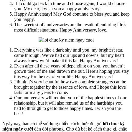
If I could go back in time and choose again, I would choose
you. My dear, I wish you a happy anniversary.
Happy Anniversary! May God continue to bless you and keep
you happy.
The sweetest of anniversaries are the result of enduring life’s
most difficult situations. Happy Anniversary, love.
Everything was like a dark sky until you, my brightest star,
came through. We’ve had our ups and downs, but my heart
always knew we’d make it this far. Happy Anniversary!
Even after all these years of depending on you, you haven’t
grown tired of me and thrown me out. Here’s hoping you stay
this way for the rest of your life. Happy Anniversary!
I think it’s very beautiful how two complete strangers can be
brought together by the essence of love, and I hope this love
lasts for many years to come.
Our anniversary will remind you of the happiest times of our
relationship, but it will also remind us of the hardships you
had to through to get to those happy times. I wish you the
best!
Ngày nay, bạn có thể sử dụng nhiều cách thức để gửi
lời chúc kỷ
niệm ngày cưới
đến đối phương. Cho dù bất kể cách thức gì, chắc