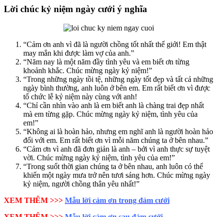
Lời chúc kỷ niệm ngày cưới ý nghĩa
“Cảm ơn anh vì đã là người chồng tốt nhất thế giới! Em thật
may mắn khi được làm vợ của anh.”
“Năm nay là một năm đầy tình yêu và em biết ơn từng
khoảnh khắc. Chúc mừng ngày kỷ niệm!”
“Trong những ngày tồi tệ, những ngày tốt đẹp và tất cả những
ngày bình thường, anh luôn ở bên em. Em rất biết ơn vì được
tổ chức lễ kỷ niệm này cùng với anh!
“Chỉ cần nhìn vào anh là em biết anh là chàng trai đẹp nhất
mà em từng gặp. Chúc mừng ngày kỷ niệm, tình yêu của
em!”
“Không ai là hoàn hảo, nhưng em nghĩ anh là người hoàn hảo
đối với em. Em rất biết ơn vì mỗi năm chúng ta ở bên nhau.”
“Cảm ơn vì anh đã đơn giản là anh – bởi vì anh thực sự tuyệt
vời. Chúc mừng ngày kỷ niệm, tình yêu của em!”
“Trong suốt thời gian chúng ta ở bên nhau, anh luôn có thể
khiến một ngày mưa trở nên tươi sáng hơn. Chúc mừng ngày
kỷ niệm, người chồng thân yêu nhất!”
XEM THÊM >>>
Mẫu lời cảm ơn trong đám cưới
XEM THÊM >>>
Mẫu lời cám ơn sau đám cưới