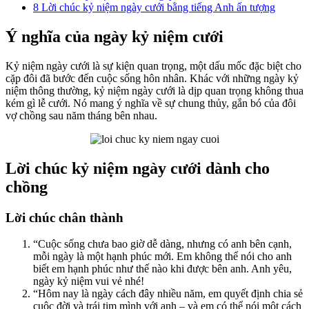
8
Lời chúc kỷ niệm ngày cưới bằng tiếng Anh ấn tượng
Ý nghĩa của ngày kỷ niệm cưới
Kỷ niệm ngày cưới là sự kiện quan trọng, một dấu mốc đặc biệt cho
cặp đôi đã bước đến cuộc sống hôn nhân. Khác với những ngày kỷ
niệm thông thường, kỷ niệm ngày cưới là dịp quan trọng không thua
kém gì lễ cưới. Nó mang ý nghĩa về sự chung thủy, gắn bó của đôi
vợ chồng sau năm tháng bên nhau.
Lời chúc kỷ niệm ngày cưới dành cho
chồng
Lời chúc chân thành
“Cuộc sống chưa bao giờ dễ dàng, nhưng có anh bên cạnh,
mỗi ngày là một hạnh phúc mới. Em không thể nói cho anh
biết em hạnh phúc như thế nào khi được bên anh. Anh yêu,
ngày kỷ niệm vui vẻ nhé!
“Hôm nay là ngày cách đây nhiều năm, em quyết định chia sẻ
cuộc đời và trái tim mình với anh – và em có thể nói một cách