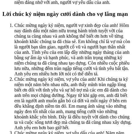
niệm đáng nhớ với anh, người vợ yêu dấu của anh.
Lời chúc kỷ niệm ngày cưới dành cho vợ lãng mạn
Chúc mừng ngày kỷ niệm, người vợ xinh đẹp của anh! Hôm
nay đánh dấu một năm nữa trong hành trình tuyệt vời của
chúng ta cùng nhau và anh không thể biết ơn hơn về từng
khoảnh khắc chúng ta đã chia sẻ. Em không chỉ là vợ mà còn
là người bạn tâm giao, người cổ vũ và người bạn thân nhất
của anh. Tình yêu của em lấp đầy những ngày tháng của anh
bằng sự ấm áp và hạnh phúc, và anh trân trọng những kỷ
niệm chúng ta đã cùng nhau tạo dựng. Còn nhiều cuộc phiêu
lưu nữa, những đêm tràn ngập tiếng cười và tình yêu bất tận.
Anh yêu em nhiều hơn lời nói có thể diễn tả.
Chúc mừng ngày kỷ niệm, vợ yêu của anh! Khi chúng ta kỷ
niệm một năm bên nhau nữa, anh thấy mình tràn ngập lòng
biết ơn đối với tình yêu và sự hỗ trợ mà các em đã dành cho
anh trên mọi chặng đường. Ngay từ khi gặp em, anh đã biết
em là người anh muốn gắn bó cả đời và mỗi ngày ở bên em
đều khẳng định niềm tin đó. Em mang ánh sáng vào những
ngày đen tối nhất của anh, mang tiếng cười vào những
khoảnh khắc yên bình. Đây là điều tuyệt vời dành cho chúng
ta và cuộc sống tươi đẹp mà chúng ta đã cùng nhau xây dựng.
Anh yêu em hơn bao giờ hết.
Chúc mừng ngày kỷ niệm, vợ yêu dấu của anh! Năm năm