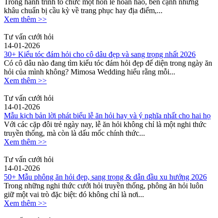
Trong hành trình tổ chức một hôn lễ hoàn hảo, bên cạnh những
khâu chuẩn bị cầu kỳ về trang phục hay địa điểm,...
Xem thêm >>
Tư vấn cưới hỏi
14-01-2026
30+ Kiểu tóc đám hỏi cho cô dâu đẹp và sang trọng nhất 2026
Có cô dâu nào đang tìm kiểu tóc đám hỏi đẹp để diện trong ngày ăn
hỏi của mình không? Mimosa Wedding hiểu rằng mỗi...
Xem thêm >>
Tư vấn cưới hỏi
14-01-2026
Mẫu kịch bản lời phát biểu lễ ăn hỏi hay và ý nghĩa nhất cho hai họ
Với các cặp đôi trẻ ngày nay, lễ ăn hỏi không chỉ là một nghi thức
truyền thống, mà còn là dấu mốc chính thức...
Xem thêm >>
Tư vấn cưới hỏi
14-01-2026
50+ Mẫu phông ăn hỏi đẹp, sang trọng & dẫn đầu xu hướng 2026
Trong những nghi thức cưới hỏi truyền thống, phông ăn hỏi luôn
giữ một vai trò đặc biệt: đó không chỉ là nơi...
Xem thêm >>