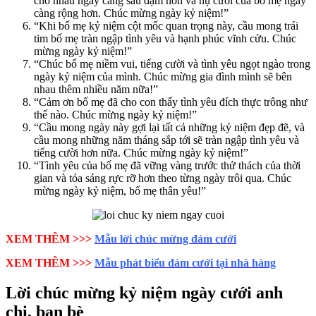
cho nhau ngày càng sâu đậm hơn và nụ cười của bố mẹ ngày
càng rộng hơn. Chúc mừng ngày kỷ niệm!”
“Khi bố mẹ kỷ niệm cột mốc quan trọng này, cầu mong trái
tim bố mẹ tràn ngập tình yêu và hạnh phúc vĩnh cửu. Chúc
mừng ngày kỷ niệm!”
“Chúc bố mẹ niềm vui, tiếng cười và tình yêu ngọt ngào trong
ngày kỷ niệm của mình. Chúc mừng gia đình mình sẽ bên
nhau thêm nhiều năm nữa!”
“Cảm ơn bố mẹ đã cho con thấy tình yêu đích thực trông như
thế nào. Chúc mừng ngày kỷ niệm!”
“Cầu mong ngày này gợi lại tất cả những kỷ niệm đẹp đẽ, và
cầu mong những năm tháng sắp tới sẽ tràn ngập tình yêu và
tiếng cười hơn nữa. Chúc mừng ngày kỷ niệm!”
“Tình yêu của bố mẹ đã vững vàng trước thử thách của thời
gian và tỏa sáng rực rỡ hơn theo từng ngày trôi qua. Chúc
mừng ngày kỷ niệm, bố mẹ thân yêu!”
XEM THÊM >>>
Mẫu lời chúc mừng đám cưới
XEM THÊM >>>
Mẫu phát biểu đám cưới tại nhà hàng
Lời chúc mừng kỷ niệm ngày cưới anh
chị, bạn bè