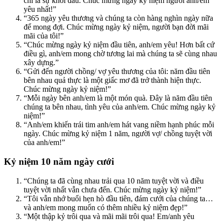
chỉ là sự khởi đầu. Chúc mừng ngày kỷ niệm người anh/em
yêu nhất!”
“365 ngày yêu thương và chúng ta còn hàng nghìn ngày nữa
để mong đợi. Chúc mừng ngày kỷ niệm, người bạn đời mãi
mãi của tôi!”
“Chúc mừng ngày kỷ niệm đầu tiên, anh/em yêu! Hơn bất cứ
điều gì, anh/em mong chờ tương lai mà chúng ta sẽ cùng nhau
xây dựng.”
“Gửi đến người chồng/ vợ yêu thương của tôi: năm đầu tiên
bên nhau quả thực là một giấc mơ đã trở thành hiện thực.
Chúc mừng ngày kỷ niệm!”
“Mỗi ngày bên anh/em là một món quà. Đây là năm đầu tiên
chúng ta bên nhau, tình yêu của anh/em. Chúc mừng ngày kỷ
niệm!”
“Anh/em khiến trái tim anh/em hát vang niềm hạnh phúc mỗi
ngày. Chúc mừng kỷ niệm 1 năm, người vợ/ chồng tuyệt vời
của anh/em!”
Kỷ niệm 10 năm ngày cưới
“Chúng ta đã cùng nhau trải qua 10 năm tuyệt vời và điều
tuyệt vời nhất vẫn chưa đến. Chúc mừng ngày kỷ niệm!”
“Tôi vẫn nhớ buổi hẹn hò đầu tiên, đám cưới của chúng ta…
và anh/em mong muốn có thêm nhiều kỷ niệm đẹp!”
“Một thập kỷ trôi qua và mãi mãi trôi qua! Em/anh yêu