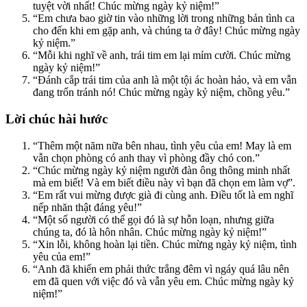
tuyệt vời nhất! Chúc mừng ngày kỷ niệm!”
“Em chưa bao giờ tin vào những lời trong những bản tình ca
cho đến khi em gặp anh, và chúng ta ở đây! Chúc mừng ngày
kỷ niệm.”
“Mỗi khi nghĩ về anh, trái tim em lại mỉm cười. Chúc mừng
ngày kỷ niệm!”
“Đánh cắp trái tim của anh là một tội ác hoàn hảo, và em vẫn
đang trốn tránh nó! Chúc mừng ngày kỷ niệm, chồng yêu.”
Lời chúc hài hước
“Thêm một năm nữa bên nhau, tình yêu của em! May là em
vẫn chọn phòng có anh thay vì phòng đầy chó con.”
“Chúc mừng ngày kỷ niệm người đàn ông thông minh nhất
mà em biết! Và em biết điều này vì bạn đã chọn em làm vợ”.
“Em rất vui mừng được già đi cùng anh. Điều tốt là em nghĩ
nếp nhăn thật đáng yêu!”
“Một số người có thể gọi đó là sự hỗn loạn, nhưng giữa
chúng ta, đó là hôn nhân. Chúc mừng ngày kỷ niệm!”
“Xin lỗi, không hoàn lại tiền. Chúc mừng ngày kỷ niệm, tình
yêu của em!”
“Anh đã khiến em phải thức trắng đêm vì ngáy quá lâu nên
em đã quen với việc đó và vẫn yêu em. Chúc mừng ngày kỷ
niệm!”