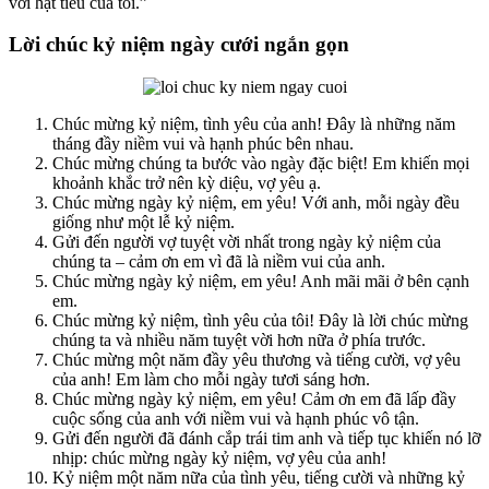
với hạt tiêu của tôi.”
Lời chúc kỷ niệm ngày cưới ngắn gọn
Chúc mừng kỷ niệm, tình yêu của anh! Đây là những năm
tháng đầy niềm vui và hạnh phúc bên nhau.
Chúc mừng chúng ta bước vào ngày đặc biệt! Em khiến mọi
khoảnh khắc trở nên kỳ diệu, vợ yêu ạ.
Chúc mừng ngày kỷ niệm, em yêu! Với anh, mỗi ngày đều
giống như một lễ kỷ niệm.
Gửi đến người vợ tuyệt vời nhất trong ngày kỷ niệm của
chúng ta – cảm ơn em vì đã là niềm vui của anh.
Chúc mừng ngày kỷ niệm, em yêu! Anh mãi mãi ở bên cạnh
em.
Chúc mừng kỷ niệm, tình yêu của tôi! Đây là lời chúc mừng
chúng ta và nhiều năm tuyệt vời hơn nữa ở phía trước.
Chúc mừng một năm đầy yêu thương và tiếng cười, vợ yêu
của anh! Em làm cho mỗi ngày tươi sáng hơn.
Chúc mừng ngày kỷ niệm, em yêu! Cảm ơn em đã lấp đầy
cuộc sống của anh với niềm vui và hạnh phúc vô tận.
Gửi đến người đã đánh cắp trái tim anh và tiếp tục khiến nó lỡ
nhịp: chúc mừng ngày kỷ niệm, vợ yêu của anh!
Kỷ niệm một năm nữa của tình yêu, tiếng cười và những kỷ