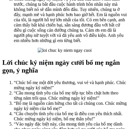
trước, chúng ta bắt đầu cuộc hành trình hôn nhân này mà
không biết nó sẽ dẫn mình đến đâu. Tuy nhiên, chúng ta ở
đây, mạnh mẽ và hạnh phúc hơn bao giờ hết. Em là nguồn vui
của tôi, là người hỗ trợ lớn nhất của tôi. Có em bên cạnh, anh
cảm thấy bất khả chiến bại, sẵn sàng đương đầu với bất cứ
điều gì cuộc sống cản đường chúng ta. Cảm ơn em đã là
người phụ nữ tuyệt vời và đã yêu anh vô điều kiện. Anh yêu
em nhiều hơn những gì em từng biết.
Lời chúc kỷ niệm ngày cưới bố mẹ ngắn
gọn, ý nghĩa
“Chúc bố mẹ một đời yêu thương, vui vẻ và hạnh phúc. Chúc
mừng ngày kỷ niệm!”
“Cầu mong tình yêu của bố mẹ tiếp tục bền chặt hơn theo
từng năm trôi qua. Chúc mừng ngày kỷ niệm!”
“Bố mẹ là nguồn cảm hứng cho tất cả chúng con. Chúc mừng
ngày kỷ niệm của bố mẹ!”
“Câu chuyện tình yêu của bố mẹ là điều con yêu thích nhất.
Chúc mừng ngày kỷ niệm, bố mẹ thân yêu!”
“Vào ngày đặc biệt này, cầu mong tình yêu của bố mẹ dành