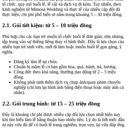
tổ chức, quy mô buổi lễ, lễ vật và dịch vụ đi kèm. Tuy nhiên, theo
kinh nghiệm từ Mimosa Wedding và thực tế của nhiều cặp đôi đã
thực hiện, chi phí phổ biến sẽ nằm trong khoảng 5 – 30 triệu đồng.
2.1. Gói tiết kiệm: từ 5 – 10 triệu đồng
Phù hợp cho các bạn trẻ muốn tổ chức buổi lễ đơn giản, nhẹ nhàng,
tập trung vào sự thiêng liêng thay vì hình thức. Đây là lựa chọn của
nhiều bạn trẻ sinh viên, mới đi làm hoặc muốn buổi lễ gọn gàng, ý
nghĩa.
Đăng ký làm lễ tại chùa.
Chuẩn bị mâm lễ cơ bản gồm hoa, quả, bánh, trà, hương.
Công đức theo khả năng, thường dao động từ 2 – 5 triệu
đồng.
Không phát sinh thêm dịch vụ chụp ảnh/quay phim chuyên
nghiệp (chỉ lưu lại hình ảnh bằng điện thoại hoặc máy ảnh cá
nhân).
2.2. Gói trung bình: từ 15 – 25 triệu đồng
Đây là khoảng chi phí được nhiều cặp đôi lựa chọn nhất hiện nay
khi tìm hiểu làm lễ hằng thuận bao nhiêu tiền. Lý do là bởi mức đầu
tư này vừa đủ để có buổi lễ trang nghiêm, trọn vẹn, lại vừa đáp ứng