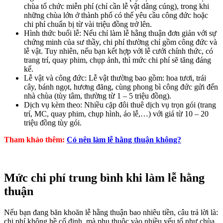
chùa tổ chức miễn phí (chỉ cần lễ vật dâng cúng), trong khi
những chùa lớn ở thành phố có thể yêu cầu công đức hoặc
chi phí chuẩn bị từ vài triệu đồng trở lên.
Hình thức buổi lễ: Nếu chỉ làm lễ hằng thuận đơn giản với sự
chứng minh của sư thầy, chi phí thường chỉ gồm công đức và
lễ vật. Tuy nhiên, nếu bạn kết hợp với lễ cưới chính thức, có
trang trí, quay phim, chụp ảnh, thì mức chi phí sẽ tăng đáng
kể.
Lễ vật và công đức: Lễ vật thường bao gồm: hoa tươi, trái
cây, bánh ngọt, hương đăng, cùng phong bì công đức gửi đến
nhà chùa (tùy tâm, thường từ 1 – 5 triệu đồng).
Dịch vụ kèm theo: Nhiều cặp đôi thuê dịch vụ trọn gói (trang
trí, MC, quay phim, chụp hình, áo lễ,…) với giá từ 10 – 20
triệu đồng tùy gói.
Tham khảo thêm:
Có nên làm lễ hằng thuận không?
Mức chi phí trung bình khi làm lễ hằng
thuận
Nếu bạn đang băn khoăn lễ hằng thuận bao nhiêu tiền, câu trả lời là:
chi phí không hề cố định, mà phụ thuộc vào nhiều yếu tố như chùa