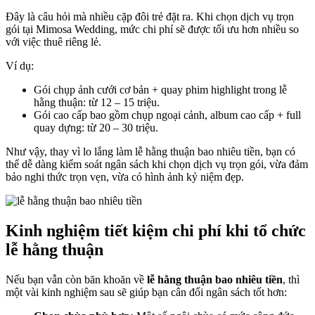
Đây là câu hỏi mà nhiều cặp đôi trẻ đặt ra. Khi chọn dịch vụ trọn
gói tại Mimosa Wedding, mức chi phí sẽ được tối ưu hơn nhiều so
với việc thuê riêng lẻ.
Ví dụ:
Gói chụp ảnh cưới cơ bản + quay phim highlight trong lễ
hằng thuận: từ 12 – 15 triệu.
Gói cao cấp bao gồm chụp ngoại cảnh, album cao cấp + full
quay dựng: từ 20 – 30 triệu.
Như vậy, thay vì lo lắng làm lễ hằng thuận bao nhiêu tiền, bạn có
thể dễ dàng kiểm soát ngân sách khi chọn dịch vụ trọn gói, vừa đảm
bảo nghi thức trọn vẹn, vừa có hình ảnh kỷ niệm đẹp.
Kinh nghiệm tiết kiệm chi phí khi tổ chức
lễ hằng thuận
Nếu bạn vẫn còn băn khoăn về
lễ hằng thuận bao nhiêu tiền
, thì
một vài kinh nghiệm sau sẽ giúp bạn cân đối ngân sách tốt hơn: