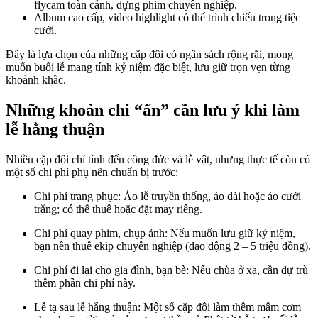
flycam toàn cảnh, dựng phim chuyên nghiệp.
Album cao cấp, video highlight có thể trình chiếu trong tiệc
cưới.
Đây là lựa chọn của những cặp đôi có ngân sách rộng rãi, mong
muốn buổi lễ mang tính kỷ niệm đặc biệt, lưu giữ trọn vẹn từng
khoảnh khắc.
Những khoản chi “ẩn” cần lưu ý khi làm
lễ hằng thuận
Nhiều cặp đôi chỉ tính đến công đức và lễ vật, nhưng thực tế còn có
một số chi phí phụ nên chuẩn bị trước:
Chi phí trang phục: Áo lễ truyền thống, áo dài hoặc áo cưới
trắng; có thể thuê hoặc đặt may riêng.
Chi phí quay phim, chụp ảnh: Nếu muốn lưu giữ kỷ niệm,
bạn nên thuê ekip chuyên nghiệp (dao động 2 – 5 triệu đồng).
Chi phí đi lại cho gia đình, bạn bè: Nếu chùa ở xa, cần dự trù
thêm phần chi phí này.
Lễ tạ sau lễ hằng thuận: Một số cặp đôi làm thêm mâm cơm