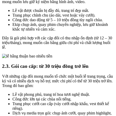
mong muốn lưu giữ kỷ niệm bằng hình ảnh, video.
Lễ vật được chuẩn bị đầy đủ, trang trí đẹp mắt.
Trang phục chỉnh chu (áo dài, vest hoặc váy cưới).
Công đức dao động từ 5 – 10 triệu đồng tùy ngôi chùa.
Ekip chụp ảnh, quay phim chuyên nghiệp, lưu giữ khoảnh
khắc tự nhiên và cảm xúc.
Đây là gói phù hợp với các cặp đôi có thu nhập ổn định (từ 12 – 30
triệu/tháng), mong muốn cân bằng giữa chi phí và chất lượng buổi
lễ.
2.3. Gói cao cấp: từ 30 triệu đồng trở lên
Với những cặp đôi mong muốn tổ chức một buổi lễ trang trọng, cầu
kỳ và có nhiều dịch vụ hỗ trợ, mức chi phí có thể từ 30 triệu trở lên.
Trong đó bao gồm:
Lễ vật phong phú, trang trí hoa tươi nghệ thuật.
Công đức lớn tại các chùa nổi tiếng.
Trang phục cưới cao cấp (váy cưới nhập khẩu, vest thiết kế
riêng).
Dịch vụ media trọn gói: chụp ảnh cưới, quay phim highlight,