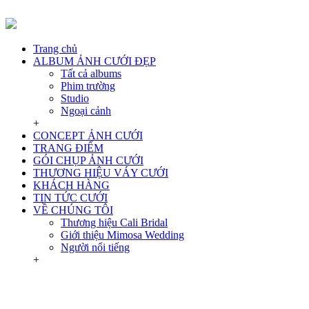
Trang chủ
ALBUM ẢNH CƯỚI ĐẸP
Tất cả albums
Phim trường
Studio
Ngoại cảnh
+
CONCEPT ẢNH CƯỚI
TRANG ĐIỂM
GÓI CHỤP ẢNH CƯỚI
THƯƠNG HIỆU VÁY CƯỚI
KHÁCH HÀNG
TIN TỨC CƯỚI
VỀ CHÚNG TÔI
Thương hiệu Cali Bridal
Giới thiệu Mimosa Wedding
Người nổi tiếng
+