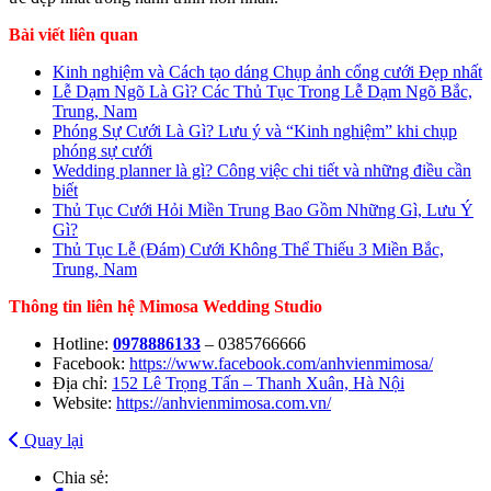
Bài viết liên quan
Kinh nghiệm và Cách tạo dáng Chụp ảnh cổng cưới Đẹp nhất
Lễ Dạm Ngõ Là Gì? Các Thủ Tục Trong Lễ Dạm Ngõ Bắc,
Trung, Nam
Phóng Sự Cưới Là Gì? Lưu ý và “Kinh nghiệm” khi chụp
phóng sự cưới
Wedding planner là gì? Công việc chi tiết và những điều cần
biết
Thủ Tục Cưới Hỏi Miền Trung Bao Gồm Những Gì, Lưu Ý
Gì?
Thủ Tục Lễ (Đám) Cưới Không Thể Thiếu 3 Miền Bắc,
Trung, Nam
Thông tin liên hệ Mimosa Wedding Studio
Hotline:
0978886133
– 0385766666
Facebook:
https://www.facebook.com/anhvienmimosa/
Địa chỉ:
152 Lê Trọng Tấn – Thanh Xuân, Hà Nội
Website:
https://anhvienmimosa.com.vn/
Quay lại
Chia sẻ: