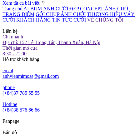
Xem tất cả bài viết
Trang chủ
ALBUM ẢNH CƯỚI ĐẸP
CONCEPT ẢNH CƯỚI
TRANG ĐIỂM
GÓI CHỤP ẢNH CƯỚI
THƯƠNG HIỆU VÁY
CƯỚI
KHÁCH HÀNG
TIN TỨC CƯỚI
VỀ CHÚNG TÔI
Liên hệ
Chi nhánh
Địa chỉ: 152 Lê Trọng Tấn, Thanh Xuân, Hà Nội
Thời gian mở cửa
8:30 - 21:00
Hỗ trợ khách hàng
email
anhvienmimosa@gmail.com
phone
(+84)37 785 55 55
Hotline
(+84)38 576 66 66
Fanpage
Bản đồ