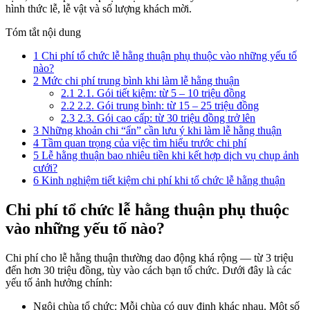
hình thức lễ, lễ vật và số lượng khách mời.
Tóm tắt nội dung
1
Chi phí tổ chức lễ hằng thuận phụ thuộc vào những yếu tố
nào?
2
Mức chi phí trung bình khi làm lễ hằng thuận
2.1
2.1. Gói tiết kiệm: từ 5 – 10 triệu đồng
2.2
2.2. Gói trung bình: từ 15 – 25 triệu đồng
2.3
2.3. Gói cao cấp: từ 30 triệu đồng trở lên
3
Những khoản chi “ẩn” cần lưu ý khi làm lễ hằng thuận
4
Tầm quan trọng của việc tìm hiểu trước chi phí
5
Lễ hằng thuận bao nhiêu tiền khi kết hợp dịch vụ chụp ảnh
cưới?
6
Kinh nghiệm tiết kiệm chi phí khi tổ chức lễ hằng thuận
Chi phí tổ chức lễ hằng thuận phụ thuộc
vào những yếu tố nào?
Chi phí cho lễ hằng thuận thường dao động khá rộng — từ 3 triệu
đến hơn 30 triệu đồng, tùy vào cách bạn tổ chức. Dưới đây là các
yếu tố ảnh hưởng chính:
Ngôi chùa tổ chức: Mỗi chùa có quy định khác nhau. Một số