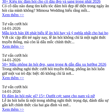
30+ Kiểu tóc đám hỏi cho cô dâu đẹp và sang trọng nhất 2026
Có cô dâu nào đang tìm kiểu tóc đám hỏi đẹp để diện trong ngày ăn
hỏi của mình không? Mimosa Wedding hiểu rằng mỗi...
Xem thêm >>
Tư vấn cưới hỏi
14-01-2026
Mẫu kịch bản lời phát biểu lễ ăn hỏi hay và ý nghĩa nhất cho hai họ
Với các cặp đôi trẻ ngày nay, lễ ăn hỏi không chỉ là một nghi thức
truyền thống, mà còn là dấu mốc chính thức...
Xem thêm >>
Tư vấn cưới hỏi
14-01-2026
50+ Mẫu phông ăn hỏi đẹp, sang trọng & dẫn đầu xu hướng 2026
Trong những nghi thức cưới hỏi truyền thống, phông ăn hỏi luôn
giữ một vai trò đặc biệt: đó không chỉ là nơi...
Xem thêm >>
Tư vấn cưới hỏi
14-01-2026
Đi đám ăn hỏi mặc gì? 15+ Outfit cực sang cho nam và nữ
Lễ ăn hỏi luôn là một trong những nghi thức trọng đại, đánh dấu sự
gắn kết chính thức của hai gia đình và mở...
Xem thêm >>