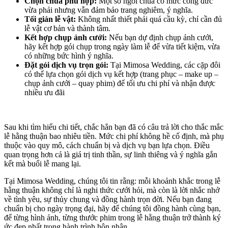
Chọn chùa phù hợp:
Một số ngôi chùa có mức công đức
vừa phải nhưng vẫn đảm bảo trang nghiêm, ý nghĩa.
Tối giản lễ vật:
Không nhất thiết phải quá cầu kỳ, chỉ cần đủ
lễ vật cơ bản và thành tâm.
Kết hợp chụp ảnh cưới:
Nếu bạn dự định chụp ảnh cưới,
hãy kết hợp gói chụp trong ngày làm lễ để vừa tiết kiệm, vừa
có những bức hình ý nghĩa.
Đặt gói dịch vụ trọn gói:
Tại Mimosa Wedding, các cặp đôi
có thể lựa chọn gói dịch vụ kết hợp (trang phục – make up –
chụp ảnh cưới – quay phim) để tối ưu chi phí và nhận được
nhiều ưu đãi
Sau khi tìm hiểu chi tiết, chắc hẳn bạn đã có câu trả lời cho thắc mắc
lễ hằng thuận bao nhiêu tiền. Mức chi phí không hề cố định, mà phụ
thuộc vào quy mô, cách chuẩn bị và dịch vụ bạn lựa chọn. Điều
quan trọng hơn cả là giá trị tinh thần, sự linh thiêng và ý nghĩa gắn
kết mà buổi lễ mang lại.
Tại Mimosa Wedding, chúng tôi tin rằng: mỗi khoảnh khắc trong lễ
hằng thuận không chỉ là nghi thức cưới hỏi, mà còn là lời nhắc nhở
về tình yêu, sự thủy chung và đồng hành trọn đời. Nếu bạn đang
chuẩn bị cho ngày trọng đại, hãy để chúng tôi đồng hành cùng bạn,
để từng hình ảnh, từng thước phim trong lễ hằng thuận trở thành ký
ức đẹp nhất trong hành trình hôn nhân.