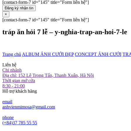
[contact-form-7 id="145" title="Form liên hệ"]
Đăng ký nhận tin
×
[contact-form-7 id="145" title="Form liên hệ"]
tráp ăn hỏi 7 lễ – y-nghia-trap-an-hoi-7-le
Trang chủ
ALBUM ẢNH CƯỚI ĐẸP
CONCEPT ẢNH CƯỚI
TR
Liên hệ
Chi nhánh
Địa chỉ: 152 Lê Trọng Tấn, Thanh Xuân, Hà Nội
Thời gian mở cửa
8:30 - 21:00
Hỗ trợ khách hàng
email
anhvienmimosa@gmail.com
phone
(+84)37 785 55 55