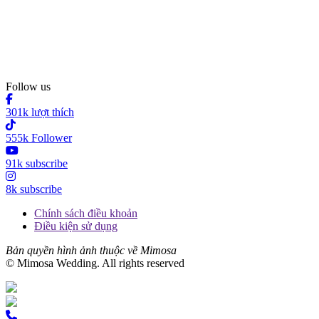
Follow us
301k lượt thích
555k Follower
91k subscribe
8k subscribe
Chính sách điều khoản
Điều kiện sử dụng
Bản quyền hình ảnh thuộc về Mimosa
© Mimosa Wedding. All rights reserved