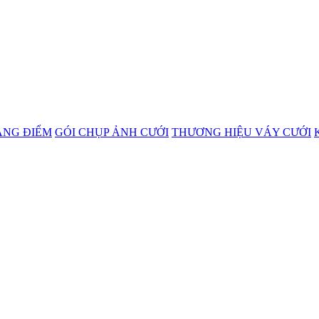
ANG ĐIỂM
GÓI CHỤP ẢNH CƯỚI
THƯƠNG HIỆU VÁY CƯỚI