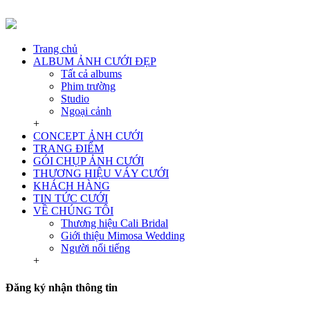
Trang chủ
ALBUM ẢNH CƯỚI ĐẸP
Tất cả albums
Phim trường
Studio
Ngoại cảnh
+
CONCEPT ẢNH CƯỚI
TRANG ĐIỂM
GÓI CHỤP ẢNH CƯỚI
THƯƠNG HIỆU VÁY CƯỚI
KHÁCH HÀNG
TIN TỨC CƯỚI
VỀ CHÚNG TÔI
Thương hiệu Cali Bridal
Giới thiệu Mimosa Wedding
Người nổi tiếng
+
Đăng ký nhận thông tin