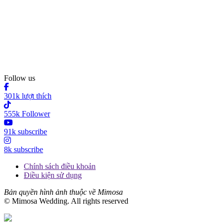
Follow us
301k lượt thích
555k Follower
91k subscribe
8k subscribe
Chính sách điều khoản
Điều kiện sử dụng
Bản quyền hình ảnh thuộc về Mimosa
© Mimosa Wedding. All rights reserved