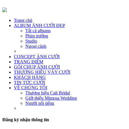
Trang chủ
ALBUM ẢNH CƯỚI ĐẸP
Tất cả albums
Phim trường
Studio
Ngoại cảnh
+
CONCEPT ẢNH CƯỚI
TRANG ĐIỂM
GÓI CHỤP ẢNH CƯỚI
THƯƠNG HIỆU VÁY CƯỚI
KHÁCH HÀNG
TIN TỨC CƯỚI
VỀ CHÚNG TÔI
Thương hiệu Cali Bridal
Giới thiệu Mimosa Wedding
Người nổi tiếng
+
Đăng ký nhận thông tin