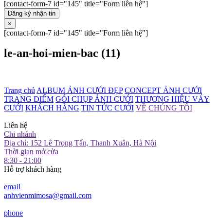
[contact-form-7 id="145" title="Form liên hệ"]
Đăng ký nhận tin
×
[contact-form-7 id="145" title="Form liên hệ"]
le-an-hoi-mien-bac (11)
Trang chủ
ALBUM ẢNH CƯỚI ĐẸP
CONCEPT ẢNH CƯỚI
TRANG ĐIỂM
GÓI CHỤP ẢNH CƯỚI
THƯƠNG HIỆU VÁY
CƯỚI
KHÁCH HÀNG
TIN TỨC CƯỚI
VỀ CHÚNG TÔI
Liên hệ
Chi nhánh
Địa chỉ: 152 Lê Trọng Tấn, Thanh Xuân, Hà Nội
Thời gian mở cửa
8:30 - 21:00
Hỗ trợ khách hàng
email
anhvienmimosa@gmail.com
phone