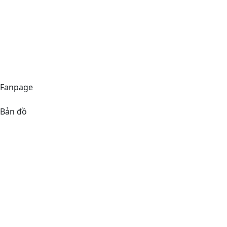
email
anhvienmimosa@gmail.com
phone
(+84)37 785 55 55
Hotline
(+84)38 576 66 66
Fanpage
Bản đồ