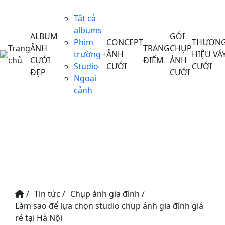
Tất cả
albums
ALBUM
GÓI
Phim
CONCEPT
THƯƠN
Trang
ẢNH
TRANG
CHỤP
trường
+
ẢNH
HIỆU VÁ
chủ
CƯỚI
ĐIỂM
ẢNH
Studio
CƯỚI
CƯỚI
ĐẸP
CƯỚI
Ngoại
cảnh
/
Tin tức
/
Chụp ảnh gia đình
/
Làm sao để lựa chọn studio chụp ảnh gia đình giá
rẻ tại Hà Nội