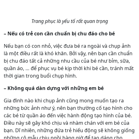
Trang phục là yếu tố rất quan trọng
– Nếu có trẻ con cần chuẩn bị chu đáo cho bé
Nếu bạn có con nhỏ, việc đưa bé ra ngoài và chụp ảnh
là một điều rất là khó khăn. Bởi vậy, nên bạn cần chuẩn
bị chu đáo tất cả những nhu cầu của bé như bỉm, sữa,
quần áo, … để phục vụ bé kịp thời khi bé cần, tránh mất
thời gian trong buổi chụp hình.
– Không quá dàn dựng với những em bé
Gia đình nào khi chụp ảnh cũng mong muốn tạo ra
những bức ảnh như ý, nên bạn thường cố tạo hình cho
các bé từ quần áo đến việc hành động tạo hình của bé.
Điều này sẽ gây khó chịu và nhàm chán với em bé của
bạn. Dĩ nhiên, những đứa trẻ hiếu động sẽ không giống
những cô mẫu chịu ngồi hàng giờ để tạo dáng cho