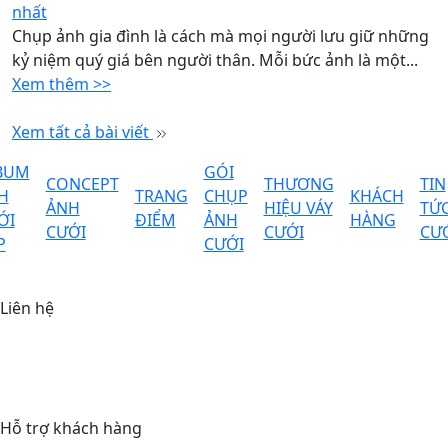
nhất
Chụp ảnh gia đình là cách mà mọi người lưu giữ những
kỷ niệm quý giá bên người thân. Mỗi bức ảnh là một...
Xem thêm >>
Xem tất cả bài viết
BUM
GÓI
CONCEPT
THƯƠNG
TIN
H
TRANG
CHỤP
KHÁCH
ẢNH
HIỆU VÁY
TỨ
ỚI
ĐIỂM
ẢNH
HÀNG
CƯỚI
CƯỚI
CƯ
P
CƯỚI
Liên hệ
Chi nhánh
Địa chỉ: 152 Lê Trọng Tấn, Thanh Xuân, Hà Nội
Thời gian mở cửa
8:30 - 21:00
Hỗ trợ khách hàng