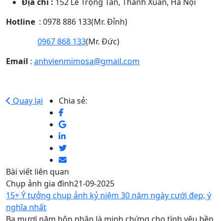
Địa chỉ :
152 Lê Trọng Tấn, Thanh Xuân, Hà Nội
Hotline
: 0978 886 133(Mr. Đỉnh)
0967 868 133
(Mr. Đức)
Email
:
anhvienmimosa@gmail.com
Quay lại
Chia sẻ:
Bài viết liên quan
Chụp ảnh gia đình
21-09-2025
15+ Ý tưởng chụp ảnh kỷ niệm 30 năm ngày cưới đẹp, ý
nghĩa nhất
Ba mươi năm hôn nhân là minh chứng cho tình yêu bền