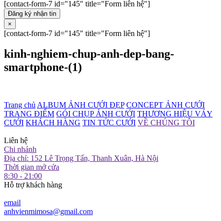
[contact-form-7 id="145" title="Form liên hệ"]
Đăng ký nhận tin
×
[contact-form-7 id="145" title="Form liên hệ"]
kinh-nghiem-chup-anh-dep-bang-
smartphone-(1)
Trang chủ
ALBUM ẢNH CƯỚI ĐẸP
CONCEPT ẢNH CƯỚI
TRANG ĐIỂM
GÓI CHỤP ẢNH CƯỚI
THƯƠNG HIỆU VÁY
CƯỚI
KHÁCH HÀNG
TIN TỨC CƯỚI
VỀ CHÚNG TÔI
Liên hệ
Chi nhánh
Địa chỉ: 152 Lê Trọng Tấn, Thanh Xuân, Hà Nội
Thời gian mở cửa
8:30 - 21:00
Hỗ trợ khách hàng
email
anhvienmimosa@gmail.com