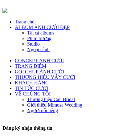
Trang chủ
ALBUM ẢNH CƯỚI ĐẸP
Tất cả albums
Phim trường
Studio
Ngoại cảnh
+
CONCEPT ẢNH CƯỚI
TRANG ĐIỂM
GÓI CHỤP ẢNH CƯỚI
THƯƠNG HIỆU VÁY CƯỚI
KHÁCH HÀNG
TIN TỨC CƯỚI
VỀ CHÚNG TÔI
Thương hiệu Cali Bridal
Giới thiệu Mimosa Wedding
Người nổi tiếng
+
Đăng ký nhận thông tin