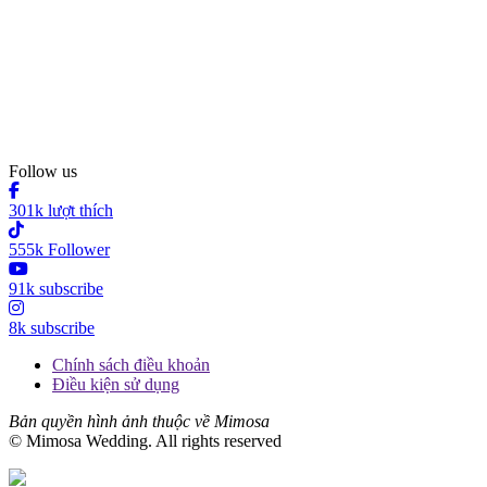
Follow us
301k lượt thích
555k Follower
91k subscribe
8k subscribe
Chính sách điều khoản
Điều kiện sử dụng
Bản quyền hình ảnh thuộc về Mimosa
© Mimosa Wedding. All rights reserved