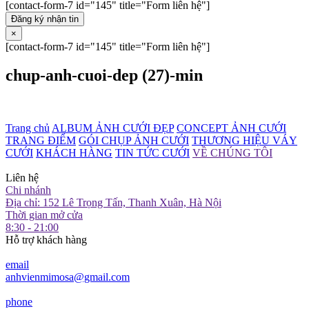
[contact-form-7 id="145" title="Form liên hệ"]
Đăng ký nhận tin
×
[contact-form-7 id="145" title="Form liên hệ"]
chup-anh-cuoi-dep (27)-min
Trang chủ
ALBUM ẢNH CƯỚI ĐẸP
CONCEPT ẢNH CƯỚI
TRANG ĐIỂM
GÓI CHỤP ẢNH CƯỚI
THƯƠNG HIỆU VÁY
CƯỚI
KHÁCH HÀNG
TIN TỨC CƯỚI
VỀ CHÚNG TÔI
Liên hệ
Chi nhánh
Địa chỉ: 152 Lê Trọng Tấn, Thanh Xuân, Hà Nội
Thời gian mở cửa
8:30 - 21:00
Hỗ trợ khách hàng
email
anhvienmimosa@gmail.com
phone