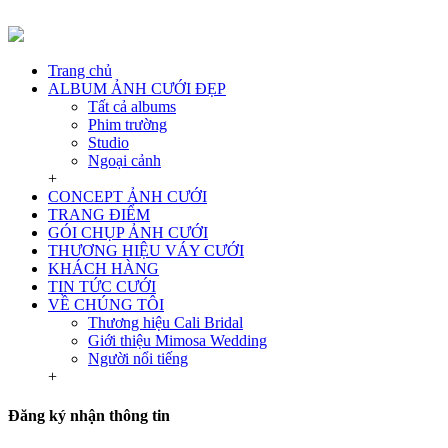
Trang chủ
ALBUM ẢNH CƯỚI ĐẸP
Tất cả albums
Phim trường
Studio
Ngoại cảnh
+
CONCEPT ẢNH CƯỚI
TRANG ĐIỂM
GÓI CHỤP ẢNH CƯỚI
THƯƠNG HIỆU VÁY CƯỚI
KHÁCH HÀNG
TIN TỨC CƯỚI
VỀ CHÚNG TÔI
Thương hiệu Cali Bridal
Giới thiệu Mimosa Wedding
Người nổi tiếng
+
Đăng ký nhận thông tin