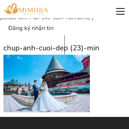
Đăng ký nhận thông tin
[contact-form-7 id="145" title="Form liên hệ"]
Đăng ký nhận tin
chup-anh-cuoi-dep (23)-min