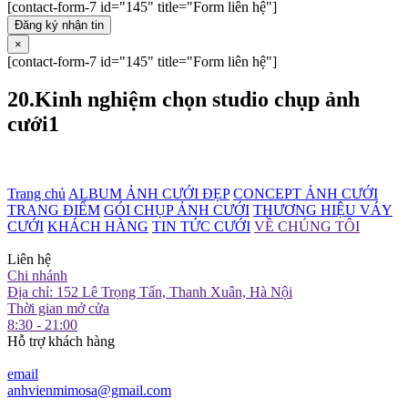
[contact-form-7 id="145" title="Form liên hệ"]
Đăng ký nhận tin
×
[contact-form-7 id="145" title="Form liên hệ"]
20.Kinh nghiệm chọn studio chụp ảnh
cưới1
Trang chủ
ALBUM ẢNH CƯỚI ĐẸP
CONCEPT ẢNH CƯỚI
TRANG ĐIỂM
GÓI CHỤP ẢNH CƯỚI
THƯƠNG HIỆU VÁY
CƯỚI
KHÁCH HÀNG
TIN TỨC CƯỚI
VỀ CHÚNG TÔI
Liên hệ
Chi nhánh
Địa chỉ: 152 Lê Trọng Tấn, Thanh Xuân, Hà Nội
Thời gian mở cửa
8:30 - 21:00
Hỗ trợ khách hàng
email
anhvienmimosa@gmail.com