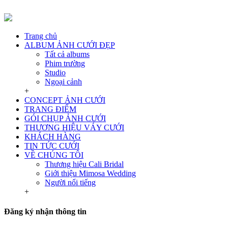
Trang chủ
ALBUM ẢNH CƯỚI ĐẸP
Tất cả albums
Phim trường
Studio
Ngoại cảnh
+
CONCEPT ẢNH CƯỚI
TRANG ĐIỂM
GÓI CHỤP ẢNH CƯỚI
THƯƠNG HIỆU VÁY CƯỚI
KHÁCH HÀNG
TIN TỨC CƯỚI
VỀ CHÚNG TÔI
Thương hiệu Cali Bridal
Giới thiệu Mimosa Wedding
Người nổi tiếng
+
Đăng ký nhận thông tin