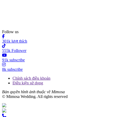
Follow us
301k lượt thích
555k Follower
91k subscribe
8k subscribe
Chính sách điều khoản
Điều kiện sử dụng
Bản quyền hình ảnh thuộc về Mimosa
© Mimosa Wedding. All rights reserved