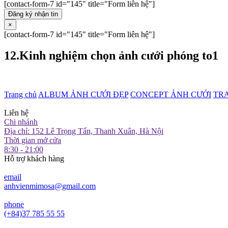
[contact-form-7 id="145" title="Form liên hệ"]
Đăng ký nhận tin
×
[contact-form-7 id="145" title="Form liên hệ"]
12.Kinh nghiệm chọn ảnh cưới phóng to1
Trang chủ
ALBUM ẢNH CƯỚI ĐẸP
CONCEPT ẢNH CƯỚI
TR
Liên hệ
Chi nhánh
Địa chỉ: 152 Lê Trọng Tấn, Thanh Xuân, Hà Nội
Thời gian mở cửa
8:30 - 21:00
Hỗ trợ khách hàng
email
anhvienmimosa@gmail.com
phone
(+84)37 785 55 55