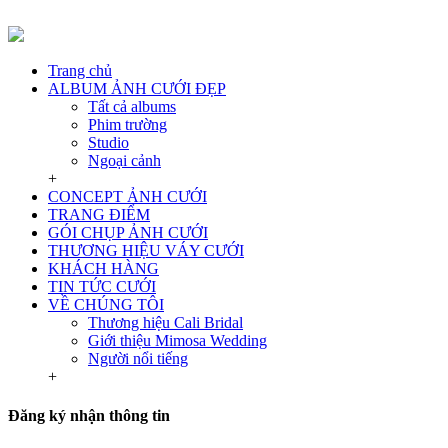
Trang chủ
ALBUM ẢNH CƯỚI ĐẸP
Tất cả albums
Phim trường
Studio
Ngoại cảnh
+
CONCEPT ẢNH CƯỚI
TRANG ĐIỂM
GÓI CHỤP ẢNH CƯỚI
THƯƠNG HIỆU VÁY CƯỚI
KHÁCH HÀNG
TIN TỨC CƯỚI
VỀ CHÚNG TÔI
Thương hiệu Cali Bridal
Giới thiệu Mimosa Wedding
Người nổi tiếng
+
Đăng ký nhận thông tin