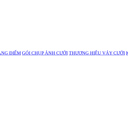
ANG ĐIỂM
GÓI CHỤP ẢNH CƯỚI
THƯƠNG HIỆU VÁY CƯỚI