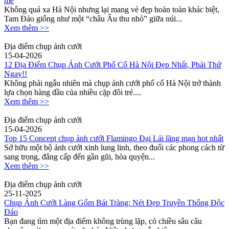
mê
Không quá xa Hà Nội nhưng lại mang vẻ đẹp hoàn toàn khác biệt,
Tam Đảo giống như một “châu Âu thu nhỏ” giữa núi...
Xem thêm >>
Địa điểm chụp ảnh cưới
15-04-2026
12 Địa Điểm Chụp Ảnh Cưới Phố Cổ Hà Nội Đẹp Nhất, Phải Thử
Ngay!!
Không phải ngẫu nhiên mà chụp ảnh cưới phố cổ Hà Nội trở thành
lựa chọn hàng đầu của nhiều cặp đôi trẻ....
Xem thêm >>
Địa điểm chụp ảnh cưới
15-04-2026
Top 15 Concept chụp ảnh cưới Flamingo Đại Lải lãng mạn hot nhất
Sở hữu một bộ ảnh cưới xinh lung linh, theo đuổi các phong cách từ
sang trọng, đẳng cấp đến gần gũi, hòa quyện...
Xem thêm >>
Địa điểm chụp ảnh cưới
25-11-2025
Chụp Ảnh Cưới Làng Gốm Bát Tràng: Nét Đẹp Truyền Thống Độc
Đáo
Bạn đang tìm một địa điểm không trùng lặp, có chiều sâu câu