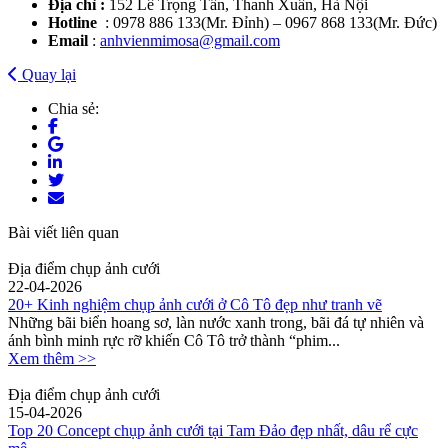
Địa chỉ :
152 Lê Trọng Tấn, Thanh Xuân, Hà Nội
Hotline
: 0978 886 133(Mr. Đỉnh) – 0967 868 133(Mr. Đức)
Email
:
anhvienmimosa@gmail.com
Quay lại
Chia sẻ:
Bài viết liên quan
Địa điểm chụp ảnh cưới
22-04-2026
20+ Kinh nghiệm chụp ảnh cưới ở Cô Tô đẹp như tranh vẽ
Những bãi biển hoang sơ, làn nước xanh trong, bãi đá tự nhiên và
ánh bình minh rực rỡ khiến Cô Tô trở thành “phim...
Xem thêm >>
Địa điểm chụp ảnh cưới
15-04-2026
Top 20 Concept chụp ảnh cưới tại Tam Đảo đẹp nhất, dâu rể cực