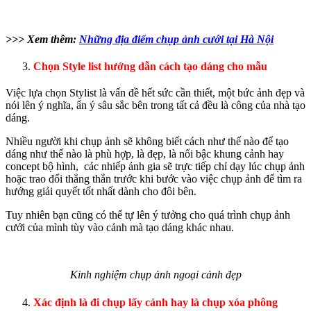
>>> Xem thêm:
Những địa điểm chụp ảnh cưới tại Hà Nội
Chọn Style list hướng dẫn cách tạo dáng cho mẫu
Việc lựa chọn Stylist là vấn đề hết sức cần thiết, một bức ảnh đẹp và
nói lên ý nghĩa, ẩn ý sâu sắc bên trong tất cả đều là công của nhà tạo
dáng.
Nhiều người khi chụp ảnh sẽ không biết cách như thế nào để tạo
dáng như thế nào là phù hợp, là đẹp, là nổi bậc khung cảnh hay
concept bộ hình, các nhiếp ảnh gia sẽ trực tiếp chỉ dạy lúc chụp ảnh
hoặc trao đổi thẳng thắn trước khi bước vào việc chụp ảnh để tìm ra
hướng giải quyết tốt nhất dành cho đôi bên.
Tuy nhiên bạn cũng có thể tự lên ý tưởng cho quá trình chụp ảnh
cưới của mình tùy vào cảnh mà tạo dáng khác nhau.
Kinh nghiệm chụp ảnh ngoại cảnh đẹp
Xác định là đi chụp lấy cảnh hay là chụp xóa phông