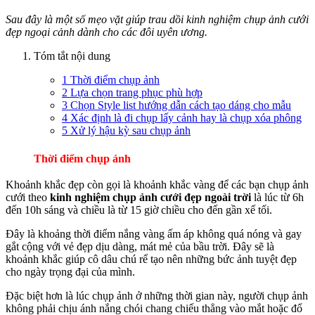
Sau đây là một số mẹo vặt giúp trau dồi kinh nghiệm chụp ảnh cưới
đẹp ngoại cảnh dành cho các đôi uyên ương.
Tóm tắt nội dung
1
Thời điểm chụp ảnh
2
Lựa chọn trang phục phù hợp
3
Chọn Style list hướng dẫn cách tạo dáng cho mẫu
4
Xác định là đi chụp lấy cảnh hay là chụp xóa phông
5
Xử lý hậu kỳ sau chụp ảnh
Thời điểm chụp ảnh
Khoảnh khắc đẹp còn gọi là khoảnh khắc vàng để các bạn chụp ảnh
cưới theo
kinh nghiệm chụp ảnh cưới đẹp ngoài trời
là lúc từ 6h
đến 10h sáng và chiều là từ 15 giờ chiều cho đến gần xế tối.
Đây là khoảng thời điểm nắng vàng ấm áp không quá nóng và gay
gắt cộng với vẻ đẹp dịu dàng, mát mẻ của bầu trời. Đây sẽ là
khoảnh khắc giúp cô dâu chú rể tạo nên những bức ảnh tuyệt đẹp
cho ngày trọng đại của mình.
Đặc biệt hơn là lúc chụp ảnh ở những thời gian này, người chụp ảnh
không phải chịu ánh nắng chói chang chiếu thẳng vào mắt hoặc đổ