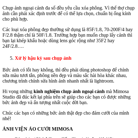
Chụp ảnh ngoại cảnh đa số đều yêu cầu xóa phông. Vì thế thợ chụp
ảnh cần phải xác định trước để có thể lựa chọn, chuẩn bị ống kính
cho phù hợp.
Các loại xóa phông đẹp thường sử dụng là 85F/1.8, 70-200F/4 hay
F/2.8 thậm chí là 50F/1.8. Trường hợp bạn muốn chụp lấy cảnh thì
bạn lại khép khẩu hoặc dùng lens góc rộng như 35F2 hay
24F/2.8….
Xử lý hậu kỳ sau chụp ảnh
Bức ảnh có lỗi hay không, thì đều phải dùng photoshop để chỉnh
sửa màu tươi tắn, phông nền đẹp và màu sắc hài hòa khác nhau,
chương trình chỉnh sửa hình ảnh nhanh nhất là lightroom.
Hi vọng những
kinh nghiệm chụp ảnh ngoại cảnh
mà Mimosa
Studio đã đúc kết lại phía trên sẽ giúp cho các bạn có được những
bức ảnh đẹp và ấn tượng nhất cuộc đời bạn.
Chúc các bạn có những bức ảnh thật đẹp cho đám cưới của mình
nhé!
ẢNH VIỆN ÁO CƯỚI MIMOSA