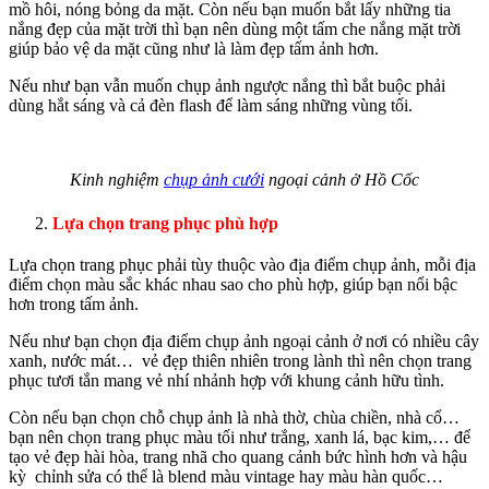
mồ hôi, nóng bỏng da mặt. Còn nếu bạn muốn bắt lấy những tia
nắng đẹp của mặt trời thì bạn nên dùng một tấm che nắng mặt trời
giúp bảo vệ da mặt cũng như là làm đẹp tấm ảnh hơn.
Nếu như bạn vẫn muốn chụp ảnh ngược nắng thì bắt buộc phải
dùng hắt sáng và cả đèn flash để làm sáng những vùng tối.
Kinh nghiệm
chụp ảnh cưới
ngoại cảnh ở Hồ Cốc
Lựa chọn trang phục phù hợp
Lựa chọn trang phục phải tùy thuộc vào địa điểm chụp ảnh, mỗi địa
điểm chọn màu sắc khác nhau sao cho phù hợp, giúp bạn nổi bậc
hơn trong tấm ảnh.
Nếu như bạn chọn địa điểm chụp ảnh ngoại cảnh ở nơi có nhiều cây
xanh, nước mát… vẻ đẹp thiên nhiên trong lành thì nên chọn trang
phục tươi tắn mang vẻ nhí nhảnh hợp với khung cảnh hữu tình.
Còn nếu bạn chọn chỗ chụp ảnh là nhà thờ, chùa chiền, nhà cổ…
bạn nên chọn trang phục màu tối như trắng, xanh lá, bạc kim,… để
tạo vẻ đẹp hài hòa, trang nhã cho quang cảnh bức hình hơn và hậu
kỳ chỉnh sửa có thể là blend màu vintage hay màu hàn quốc…