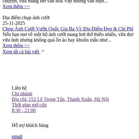
chuyện, vừa mang nét văn hóa Việt nhưng vẫn hiện...
Xem thêm >>
Địa điểm chụp ảnh cưới
25-11-2025
Chụp Ảnh Cưới Vườn Quốc Gia Ba Vì: Địa Điểm Đẹp & Chi Phí
Nếu bạn mơ về một bộ ảnh cưới mang hơi thở thiên nhiên, vừa thơ
vừa tình nhưng không quá ồn ào hay khuôn mẫu như...
Xem thêm >>
Xem tất cả bài viết
Liên hệ
Chi nhánh
Địa chỉ: 152 Lê Trọng Tấn, Thanh Xuân, Hà Nội
Thời gian mở cửa
8:30 - 21:00
Hỗ trợ khách hàng
email