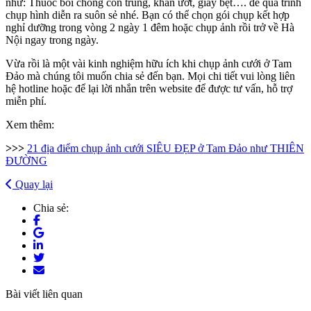
như: Thuốc bôi chống côn trùng, khăn ướt, giày bệt…. để quá trình
chụp hình diễn ra suôn sẻ nhé.
Bạn có thể chọn gói chụp kết hợp
nghỉ dưỡng trong vòng 2 ngày 1 đêm hoặc chụp ảnh rồi trở về Hà
Nội ngay trong ngày.
Vừa rồi là một vài kinh nghiệm hữu ích khi chụp ảnh cưới ở Tam
Đảo mà chúng tôi muốn chia sẻ đến bạn. Mọi chi tiết vui lòng liên
hệ hotline hoặc để lại lời nhắn trên website để được tư vấn, hỗ trợ
miễn phí.
Xem thêm:
>>>
21 địa điểm chụp ảnh cưới SIÊU ĐẸP ở Tam Đảo như THIÊN
ĐƯỜNG
Quay lại
Chia sẻ:
Bài viết liên quan