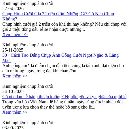
Kinh nghiệm chụp ảnh cưới
22-04-2026
Chụp Hình Cưới Giá 2 Triệu Gồm Những Gì? Có Nên Chụp
Không?
Chụp hình cưới giá 2 triệu còn khả thi hay không? Nếu chỉ chụp với
giá 2 triệu đồng dâu rể sẽ nhận được những...
Xem thêm >>
Kinh nghiệm chụp ảnh cưới
25-11-2025
30+ Cách Tạo Dáng Chụp Ảnh Cổng Cưới Ngọt Ngào & Lãng
Mạn
Ảnh cổng cưới là điểm chạm đầu tiên cũng là tấm ảnh đại diện cho
dâu rể trong ngày trọng đại khi chào đón...
Xem thêm >>
Kinh nghiệm chụp ảnh cưới
24-10-2025
Có nên làm lễ hằng thuận không? Nguồn gốc và ý nghĩa của nghi lễ
Trong văn hóa Việt Nam, lễ hằng thuận ngày càng được nhiều đôi
uyên ương lựa chọn thay thế hoặc bổ sung cho lễ...
Xem thêm >>
Kinh nghiệm chụp ảnh cưới
03-09-2025