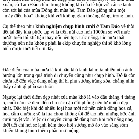
xuân, cả Tam Đảo chìm trong không khí của lễ hội với cái se lạnh
còn sót lại của mùa Đông thì mùa hè, Tam Đảo giống như một
“máy điều hòa” không khí với không gian thoáng đãng, trong lành.
Cụ thể theo như
kinh nghiệm chụp hình cưới ở Tam Đảo
về thời
tiết tại đây khá phức tạp vì là trên núi cao hơn 1000m so với mực
nước biển thì khí hậu thay đổi liên tục. Lúc nắng, lúc mưa thất
thường nên nếu không phải là ekip chuyên nghiệp thì sẽ khó lòng
hiểu được thời tiết nơi đây.
Đặc điểm của mùa mưa là khí hậu khá lạnh lại mưa nhiều nên ảnh
hưởng lớn trong quá trình di chuyển cũng như chụp hình. Đó là còn
chưa kể đến việc đang nắng thì bị phủ sương trắng xóa, chẳng nhìn
thấy cảnh gì phía sau luôn
Ngược lại thời điểm đẹp nhất của mùa khô là vào đầu tháng 4 tháng
5, cuối năm sẽ đem đến cho các cặp đôi phông nền tự nhiên đẹp
nhất. Đặc biệt khi đó nhiều loại hoa mới nở nên cánh đồng hoa cả,
hoa cẩm chướng sẽ là lựa chọn không tồi để tạo nên những bức ảnh
cưới tuyệt vời. Việc di chuyển cũng dễ dàng hơn khi trời nắng nhẹ,
thời tiết chỉ hơi se lạnh kèm theo hơi sương mờ ảo vào sáng sớm
khiến khung hình thêm phần mơ mộng.