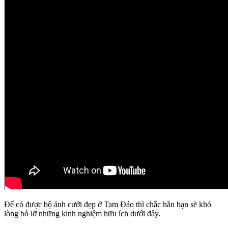
Để có được bộ ảnh cưới đẹp ở Tam Đảo thì chắc hẳn bạn sẽ khó
lòng bỏ lỡ những kinh nghiệm hữu ích dưới đây.