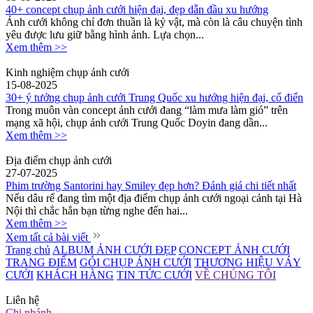
40+ concept chụp ảnh cưới hiện đại, đẹp dẫn đầu xu hướng
Ảnh cưới không chỉ đơn thuần là kỷ vật, mà còn là câu chuyện tình
yêu được lưu giữ bằng hình ảnh. Lựa chọn...
Xem thêm >>
Kinh nghiệm chụp ảnh cưới
15-08-2025
30+ ý tưởng chụp ảnh cưới Trung Quốc xu hướng hiện đại, cổ điển
Trong muôn vàn concept ảnh cưới đang “làm mưa làm gió” trên
mạng xã hội, chụp ảnh cưới Trung Quốc Doyin đang dần...
Xem thêm >>
Địa điểm chụp ảnh cưới
27-07-2025
Phim trường Santorini hay Smiley đẹp hơn? Đánh giá chi tiết nhất
Nếu dâu rể đang tìm một địa điểm chụp ảnh cưới ngoại cảnh tại Hà
Nội thì chắc hẳn bạn từng nghe đến hai...
Xem thêm >>
Xem tất cả bài viết
Trang chủ
ALBUM ẢNH CƯỚI ĐẸP
CONCEPT ẢNH CƯỚI
TRANG ĐIỂM
GÓI CHỤP ẢNH CƯỚI
THƯƠNG HIỆU VÁY
CƯỚI
KHÁCH HÀNG
TIN TỨC CƯỚI
VỀ CHÚNG TÔI
Liên hệ
Chi nhánh