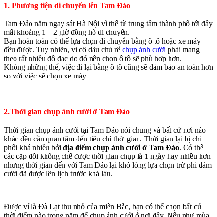
1. Phương tiện di chuyển lên Tam Đảo
Tam Đảo nằm ngay sát Hà Nội vì thế từ trung tâm thành phố tới đây
mất khoảng 1 – 2 giờ đồng hồ di chuyển.
Bạn hoàn toàn có thể lựa chọn di chuyển bằng ô tô hoặc xe máy
đều được. Tuy nhiên, vì cô dâu chú rể
chụp ảnh cưới
phải mang
theo rất nhiều đồ đạc do đó nên chọn ô tô sẽ phù hợp hơn.
Không những thế, việc đi lại bằng ô tô cũng sẽ đảm bảo an toàn hơn
so với việc sẽ chọn xe máy.
2.
Thời gian chụp ảnh cưới ở Tam Đảo
Thời gian chụp ảnh cưới tại Tam Đảo nói chung và bất cứ nơi nào
khác đều cần quan tâm đến tiêu chí thời gian. Thời gian lại bị chi
phối khá nhiều bởi
địa điểm chụp ảnh cưới ở Tam Đảo
. Có thể
các cặp đôi khống chế được thời gian chụp là 1 ngày hay nhiều hơn
nhưng thời gian đến với Tam Đảo lại khó lòng lựa chọn trừ phi đám
cưới đã được lên lịch trước khá lâu.
Được ví là Đà Lạt thu nhỏ của miền Bắc, bạn có thể chọn bất cứ
thời điểm nào trong năm để chụp ảnh cưới ở nơi đây.
Nếu như mùa