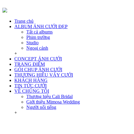
Trang chủ
ALBUM ẢNH CƯỚI ĐẸP
Tất cả albums
Phim trường
Studio
Ngoại cảnh
+
CONCEPT ẢNH CƯỚI
TRANG ĐIỂM
GÓI CHỤP ẢNH CƯỚI
THƯƠNG HIỆU VÁY CƯỚI
KHÁCH HÀNG
TIN TỨC CƯỚI
VỀ CHÚNG TÔI
Thương hiệu Cali Bridal
Giới thiệu Mimosa Wedding
Người nổi tiếng
+