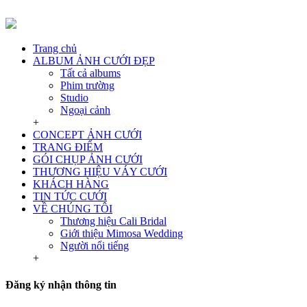
Trang chủ
ALBUM ẢNH CƯỚI ĐẸP
Tất cả albums
Phim trường
Studio
Ngoại cảnh
+
CONCEPT ẢNH CƯỚI
TRANG ĐIỂM
GÓI CHỤP ẢNH CƯỚI
THƯƠNG HIỆU VÁY CƯỚI
KHÁCH HÀNG
TIN TỨC CƯỚI
VỀ CHÚNG TÔI
Thương hiệu Cali Bridal
Giới thiệu Mimosa Wedding
Người nổi tiếng
+
Đăng ký nhận thông tin