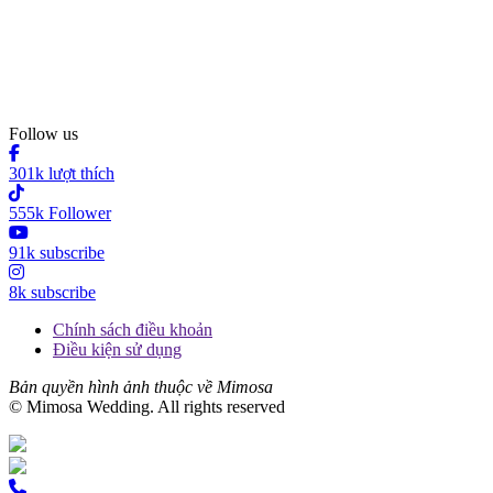
Follow us
301k lượt thích
555k Follower
91k subscribe
8k subscribe
Chính sách điều khoản
Điều kiện sử dụng
Bản quyền hình ảnh thuộc về Mimosa
© Mimosa Wedding. All rights reserved