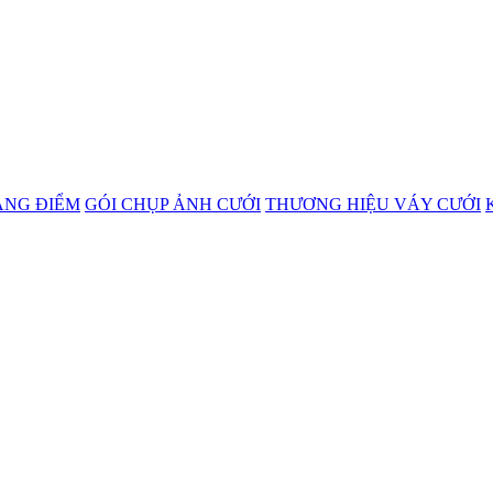
ANG ĐIỂM
GÓI CHỤP ẢNH CƯỚI
THƯƠNG HIỆU VÁY CƯỚI