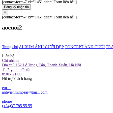
[contact-form-7 id="145" title="Form liên hệ"]
Đăng ký nhận tin
×
[contact-form-7 id="145" title="Form liên hệ"]
aocuoi2
Trang chủ
ALBUM ẢNH CƯỚI ĐẸP
CONCEPT ẢNH CƯỚI
TR
Liên hệ
Chi nhánh
Địa chỉ: 152 Lê Trọng Tấn, Thanh Xuân, Hà Nội
Thời gian mở cửa
8:30 - 21:00
Hỗ trợ khách hàng
email
anhvienmimosa@gmail.com
phone
(+84)37 785 55 55