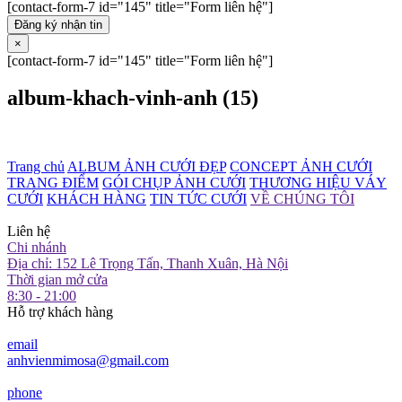
[contact-form-7 id="145" title="Form liên hệ"]
Đăng ký nhận tin
×
[contact-form-7 id="145" title="Form liên hệ"]
album-khach-vinh-anh (15)
Trang chủ
ALBUM ẢNH CƯỚI ĐẸP
CONCEPT ẢNH CƯỚI
TRANG ĐIỂM
GÓI CHỤP ẢNH CƯỚI
THƯƠNG HIỆU VÁY
CƯỚI
KHÁCH HÀNG
TIN TỨC CƯỚI
VỀ CHÚNG TÔI
Liên hệ
Chi nhánh
Địa chỉ: 152 Lê Trọng Tấn, Thanh Xuân, Hà Nội
Thời gian mở cửa
8:30 - 21:00
Hỗ trợ khách hàng
email
anhvienmimosa@gmail.com
phone