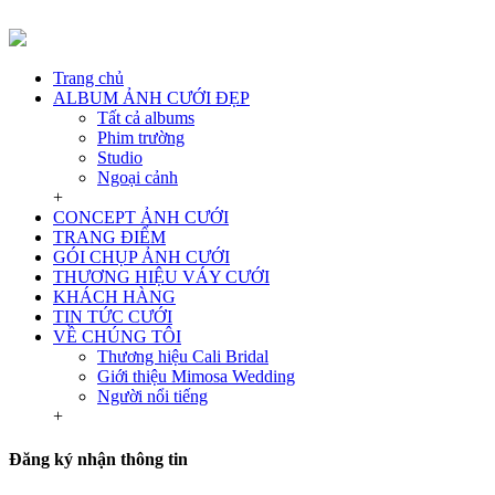
Trang chủ
ALBUM ẢNH CƯỚI ĐẸP
Tất cả albums
Phim trường
Studio
Ngoại cảnh
+
CONCEPT ẢNH CƯỚI
TRANG ĐIỂM
GÓI CHỤP ẢNH CƯỚI
THƯƠNG HIỆU VÁY CƯỚI
KHÁCH HÀNG
TIN TỨC CƯỚI
VỀ CHÚNG TÔI
Thương hiệu Cali Bridal
Giới thiệu Mimosa Wedding
Người nổi tiếng
+
Đăng ký nhận thông tin