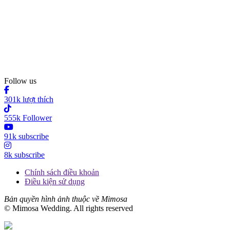
Follow us
301k lượt thích
555k Follower
91k subscribe
8k subscribe
Chính sách điều khoản
Điều kiện sử dụng
Bản quyền hình ảnh thuộc về Mimosa
© Mimosa Wedding. All rights reserved