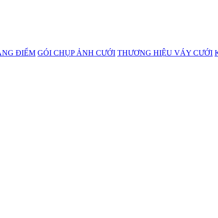
ANG ĐIỂM
GÓI CHỤP ẢNH CƯỚI
THƯƠNG HIỆU VÁY CƯỚI