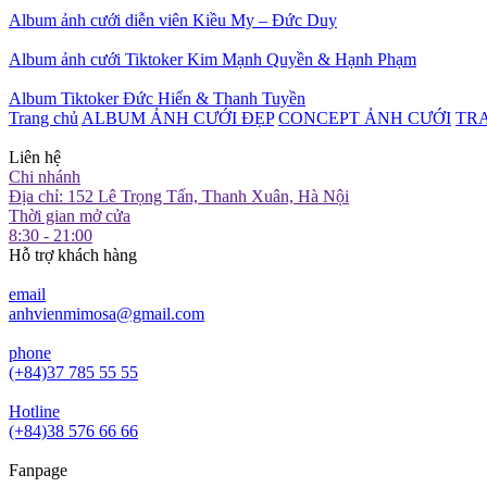
Album ảnh cưới diễn viên Kiều My – Đức Duy
Album ảnh cưới Tiktoker Kim Mạnh Quyền & Hạnh Phạm
Album Tiktoker Đức Hiển & Thanh Tuyền
Trang chủ
ALBUM ẢNH CƯỚI ĐẸP
CONCEPT ẢNH CƯỚI
TR
Liên hệ
Chi nhánh
Địa chỉ: 152 Lê Trọng Tấn, Thanh Xuân, Hà Nội
Thời gian mở cửa
8:30 - 21:00
Hỗ trợ khách hàng
email
anhvienmimosa@gmail.com
phone
(+84)37 785 55 55
Hotline
(+84)38 576 66 66
Fanpage