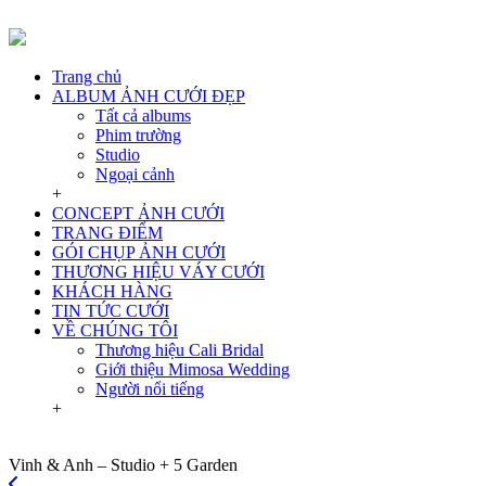
Trang chủ
ALBUM ẢNH CƯỚI ĐẸP
Tất cả albums
Phim trường
Studio
Ngoại cảnh
+
CONCEPT ẢNH CƯỚI
TRANG ĐIỂM
GÓI CHỤP ẢNH CƯỚI
THƯƠNG HIỆU VÁY CƯỚI
KHÁCH HÀNG
TIN TỨC CƯỚI
VỀ CHÚNG TÔI
Thương hiệu Cali Bridal
Giới thiệu Mimosa Wedding
Người nổi tiếng
+
Vinh & Anh – Studio + 5 Garden