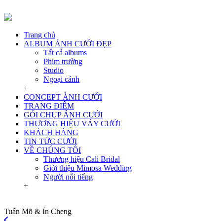
Trang chủ
ALBUM ẢNH CƯỚI ĐẸP
Tất cả albums
Phim trường
Studio
Ngoại cảnh
+
CONCEPT ẢNH CƯỚI
TRANG ĐIỂM
GÓI CHỤP ẢNH CƯỚI
THƯƠNG HIỆU VÁY CƯỚI
KHÁCH HÀNG
TIN TỨC CƯỚI
VỀ CHÚNG TÔI
Thương hiệu Cali Bridal
Giới thiệu Mimosa Wedding
Người nổi tiếng
+
Tuấn Mõ & Ỉn Cheng