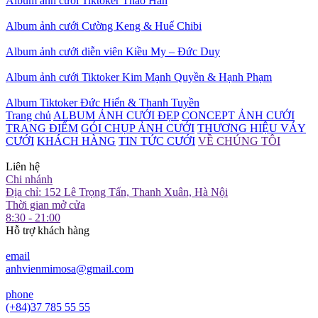
Album ảnh cưới Tiktoker Thảo Hàn
Album ảnh cưới Cường Keng & Huế Chibi
Album ảnh cưới diễn viên Kiều My – Đức Duy
Album ảnh cưới Tiktoker Kim Mạnh Quyền & Hạnh Phạm
Album Tiktoker Đức Hiển & Thanh Tuyền
Trang chủ
ALBUM ẢNH CƯỚI ĐẸP
CONCEPT ẢNH CƯỚI
TRANG ĐIỂM
GÓI CHỤP ẢNH CƯỚI
THƯƠNG HIỆU VÁY
CƯỚI
KHÁCH HÀNG
TIN TỨC CƯỚI
VỀ CHÚNG TÔI
Liên hệ
Chi nhánh
Địa chỉ: 152 Lê Trọng Tấn, Thanh Xuân, Hà Nội
Thời gian mở cửa
8:30 - 21:00
Hỗ trợ khách hàng
email
anhvienmimosa@gmail.com
phone
(+84)37 785 55 55