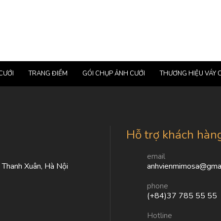
CƯỚI
TRANG ĐIỂM
GÓI CHỤP ẢNH CƯỚI
THƯƠNG HIỆU VÁY 
Hỗ trợ khách hàn
email
, Thanh Xuân, Hà Nội
anhvienmimosa@gmai
phone
(+84)37 785 55 55
Hotline