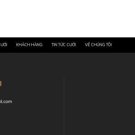
CƯỚI
KHÁCH HÀNG
TIN TỨC CƯỚI
VỀ CHÚNG TÔI
g
l.com