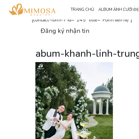
Đăng ký nhận thông tin
TRANG CHỦ
ALBUM ẢNH CƯỚI Đ
[contact-form-7 id="145" title="Form liên hệ"]
Đăng ký nhận tin
abum-khanh-linh-trung