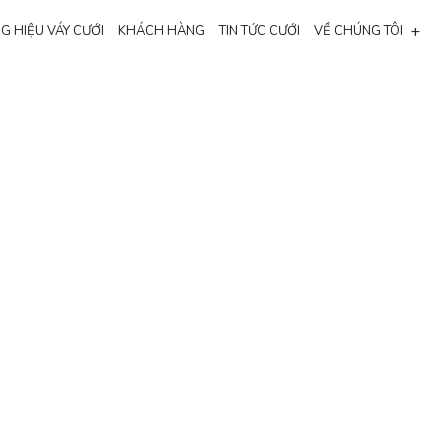
+
G HIỆU VÁY CƯỚI
KHÁCH HÀNG
TIN TỨC CƯỚI
VỀ CHÚNG TÔI