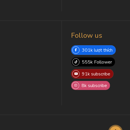
Follow us
301k lượt thích
555k Follower
91k subscribe
8k subscribe