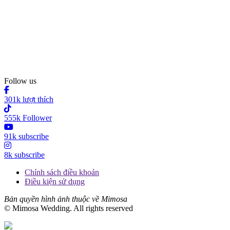
Follow us
301k lượt thích
555k Follower
91k subscribe
8k subscribe
Chính sách điều khoản
Điều kiện sử dụng
Bản quyền hình ảnh thuộc về Mimosa
© Mimosa Wedding. All rights reserved