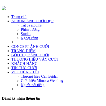
Trang chủ
ALBUM ẢNH CƯỚI ĐẸP
Tất cả albums
Phim trường
Studio
Ngoại cảnh
+
CONCEPT ẢNH CƯỚI
TRANG ĐIỂM
GÓI CHỤP ẢNH CƯỚI
THƯƠNG HIỆU VÁY CƯỚI
KHÁCH HÀNG
TIN TỨC CƯỚI
VỀ CHÚNG TÔI
Thương hiệu Cali Bridal
Giới thiệu Mimosa Wedding
Người nổi tiếng
+
Đăng ký nhận thông tin