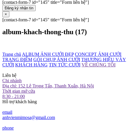
[contact-form-7 id="145" title="Form liên hệ"]
Đăng ký nhận tin
×
[contact-form-7 id="145" title="Form liên hệ"]
album-khach-thong-thu (17)
Trang chủ
ALBUM ẢNH CƯỚI ĐẸP
CONCEPT ẢNH CƯỚI
TRANG ĐIỂM
GÓI CHỤP ẢNH CƯỚI
THƯƠNG HIỆU VÁY
CƯỚI
KHÁCH HÀNG
TIN TỨC CƯỚI
VỀ CHÚNG TÔI
Liên hệ
Chi nhánh
Địa chỉ: 152 Lê Trọng Tấn, Thanh Xuân, Hà Nội
Thời gian mở cửa
8:30 - 21:00
Hỗ trợ khách hàng
email
anhvienmimosa@gmail.com
phone