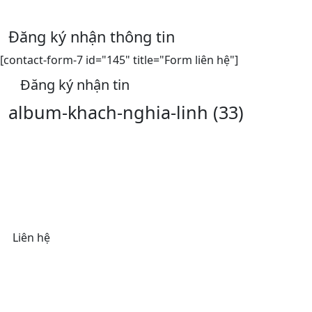
Đăng ký nhận thông tin
[contact-form-7 id="145" title="Form liên hệ"]
Đăng ký nhận tin
album-khach-nghia-linh (33)
Liên hệ
Chi nhánh
Địa chỉ: 152 Lê Trọng Tấn, Thanh Xuân, Hà Nội
Thời gian mở cửa
8:30 - 21:00