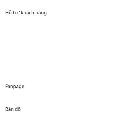
Hỗ trợ khách hàng
email
anhvienmimosa@gmail.com
phone
(+84)37 785 55 55
Hotline
(+84)38 576 66 66
Fanpage
Bản đồ