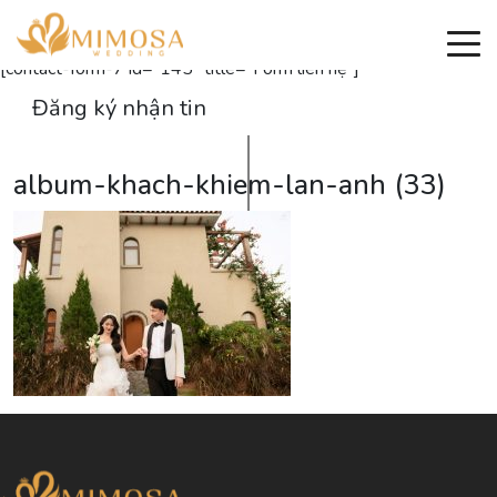
Đăng ký nhận thông tin
[contact-form-7 id="145" title="Form liên hệ"]
Đăng ký nhận tin
album-khach-khiem-lan-anh (33)