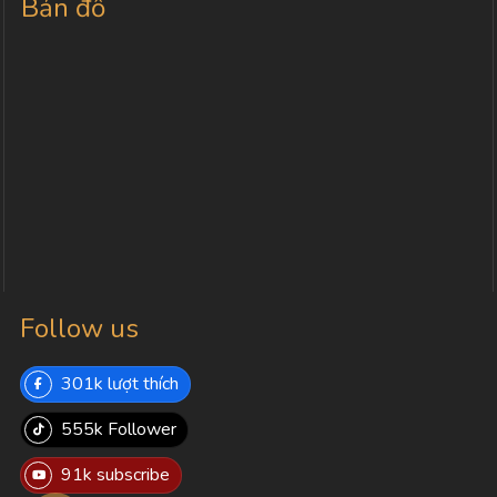
Bản đồ
Follow us
301k lượt thích
555k Follower
91k subscribe