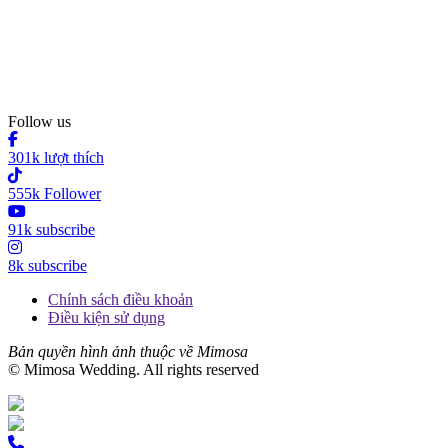
Follow us
301k lượt thích
555k Follower
91k subscribe
8k subscribe
Chính sách điều khoản
Điều kiện sử dụng
Bản quyền hình ảnh thuộc về Mimosa
© Mimosa Wedding. All rights reserved