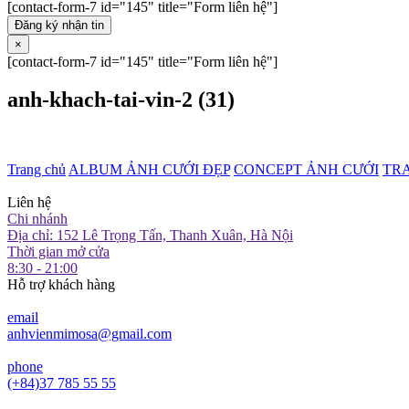
[contact-form-7 id="145" title="Form liên hệ"]
Đăng ký nhận tin
×
[contact-form-7 id="145" title="Form liên hệ"]
anh-khach-tai-vin-2 (31)
Trang chủ
ALBUM ẢNH CƯỚI ĐẸP
CONCEPT ẢNH CƯỚI
TR
Liên hệ
Chi nhánh
Địa chỉ: 152 Lê Trọng Tấn, Thanh Xuân, Hà Nội
Thời gian mở cửa
8:30 - 21:00
Hỗ trợ khách hàng
email
anhvienmimosa@gmail.com
phone
(+84)37 785 55 55