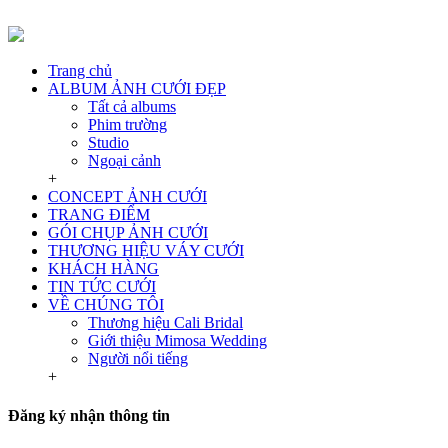
Trang chủ
ALBUM ẢNH CƯỚI ĐẸP
Tất cả albums
Phim trường
Studio
Ngoại cảnh
+
CONCEPT ẢNH CƯỚI
TRANG ĐIỂM
GÓI CHỤP ẢNH CƯỚI
THƯƠNG HIỆU VÁY CƯỚI
KHÁCH HÀNG
TIN TỨC CƯỚI
VỀ CHÚNG TÔI
Thương hiệu Cali Bridal
Giới thiệu Mimosa Wedding
Người nổi tiếng
+
Đăng ký nhận thông tin