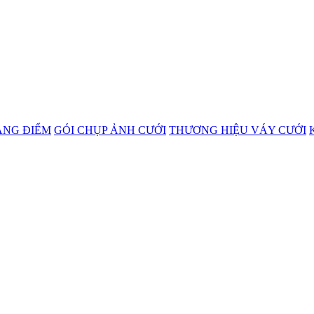
ANG ĐIỂM
GÓI CHỤP ẢNH CƯỚI
THƯƠNG HIỆU VÁY CƯỚI