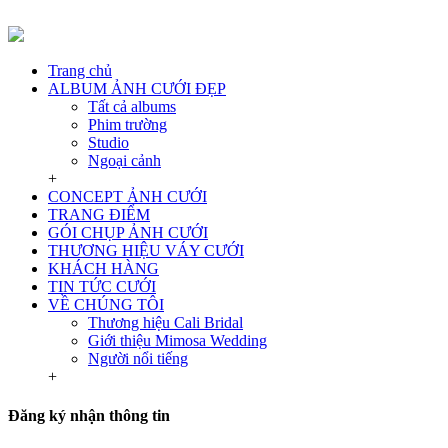
Trang chủ
ALBUM ẢNH CƯỚI ĐẸP
Tất cả albums
Phim trường
Studio
Ngoại cảnh
+
CONCEPT ẢNH CƯỚI
TRANG ĐIỂM
GÓI CHỤP ẢNH CƯỚI
THƯƠNG HIỆU VÁY CƯỚI
KHÁCH HÀNG
TIN TỨC CƯỚI
VỀ CHÚNG TÔI
Thương hiệu Cali Bridal
Giới thiệu Mimosa Wedding
Người nổi tiếng
+
Đăng ký nhận thông tin