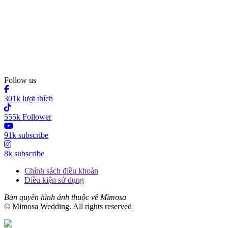
Follow us
301k lượt thích
555k Follower
91k subscribe
8k subscribe
Chính sách điều khoản
Điều kiện sử dụng
Bản quyền hình ảnh thuộc về Mimosa
© Mimosa Wedding. All rights reserved