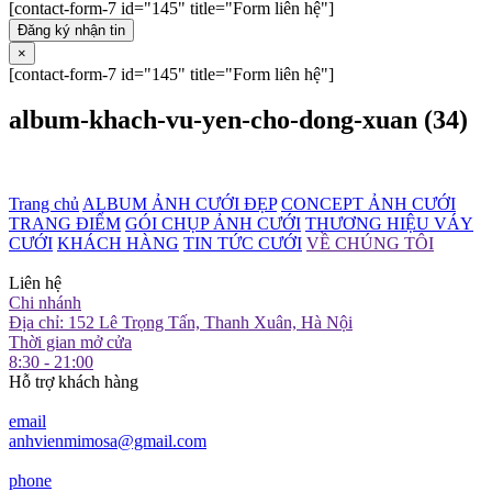
[contact-form-7 id="145" title="Form liên hệ"]
Đăng ký nhận tin
×
[contact-form-7 id="145" title="Form liên hệ"]
album-khach-vu-yen-cho-dong-xuan (34)
Trang chủ
ALBUM ẢNH CƯỚI ĐẸP
CONCEPT ẢNH CƯỚI
TRANG ĐIỂM
GÓI CHỤP ẢNH CƯỚI
THƯƠNG HIỆU VÁY
CƯỚI
KHÁCH HÀNG
TIN TỨC CƯỚI
VỀ CHÚNG TÔI
Liên hệ
Chi nhánh
Địa chỉ: 152 Lê Trọng Tấn, Thanh Xuân, Hà Nội
Thời gian mở cửa
8:30 - 21:00
Hỗ trợ khách hàng
email
anhvienmimosa@gmail.com
phone