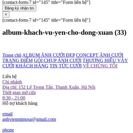
[contact-form-7 id="145" title="Form liên hệ"]
Đăng ký nhận tin
×
[contact-form-7 id="145" title="Form liên hệ"]
album-khach-vu-yen-cho-dong-xuan (33)
Trang chủ
ALBUM ẢNH CƯỚI ĐẸP
CONCEPT ẢNH CƯỚI
TRANG ĐIỂM
GÓI CHỤP ẢNH CƯỚI
THƯƠNG HIỆU VÁY
CƯỚI
KHÁCH HÀNG
TIN TỨC CƯỚI
VỀ CHÚNG TÔI
Liên hệ
Chi nhánh
Địa chỉ: 152 Lê Trọng Tấn, Thanh Xuân, Hà Nội
Thời gian mở cửa
8:30 - 21:00
Hỗ trợ khách hàng
email
anhvienmimosa@gmail.com
phone