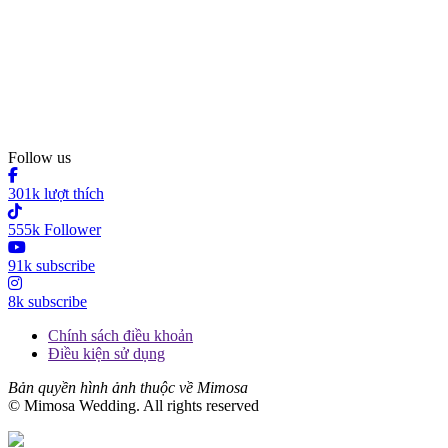
Follow us
301k lượt thích
555k Follower
91k subscribe
8k subscribe
Chính sách điều khoản
Điều kiện sử dụng
Bản quyền hình ảnh thuộc về Mimosa
© Mimosa Wedding. All rights reserved