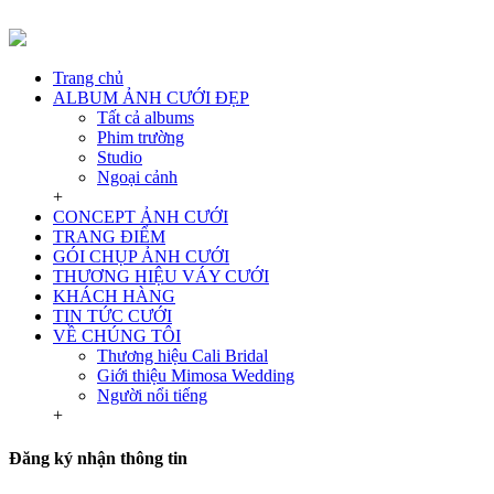
Trang chủ
ALBUM ẢNH CƯỚI ĐẸP
Tất cả albums
Phim trường
Studio
Ngoại cảnh
+
CONCEPT ẢNH CƯỚI
TRANG ĐIỂM
GÓI CHỤP ẢNH CƯỚI
THƯƠNG HIỆU VÁY CƯỚI
KHÁCH HÀNG
TIN TỨC CƯỚI
VỀ CHÚNG TÔI
Thương hiệu Cali Bridal
Giới thiệu Mimosa Wedding
Người nổi tiếng
+
Đăng ký nhận thông tin