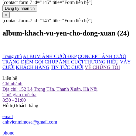
[contact-form-7 id="145" title="Form liên hệ"]
Đăng ký nhận tin
×
[contact-form-7 id="145" title="Form liên hệ"]
album-khach-vu-yen-cho-dong-xuan (24)
Trang chủ
ALBUM ẢNH CƯỚI ĐẸP
CONCEPT ẢNH CƯỚI
TRANG ĐIỂM
GÓI CHỤP ẢNH CƯỚI
THƯƠNG HIỆU VÁY
CƯỚI
KHÁCH HÀNG
TIN TỨC CƯỚI
VỀ CHÚNG TÔI
Liên hệ
Chi nhánh
Địa chỉ: 152 Lê Trọng Tấn, Thanh Xuân, Hà Nội
Thời gian mở cửa
8:30 - 21:00
Hỗ trợ khách hàng
email
anhvienmimosa@gmail.com
phone