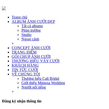
Trang chủ
ALBUM ẢNH CƯỚI ĐẸP
Tất cả albums
Phim trường
Studio
Ngoại cảnh
+
CONCEPT ẢNH CƯỚI
TRANG ĐIỂM
GÓI CHỤP ẢNH CƯỚI
THƯƠNG HIỆU VÁY CƯỚI
KHÁCH HÀNG
TIN TỨC CƯỚI
VỀ CHÚNG TÔI
Thương hiệu Cali Bridal
Giới thiệu Mimosa Wedding
Người nổi tiếng
+
Đăng ký nhận thông tin