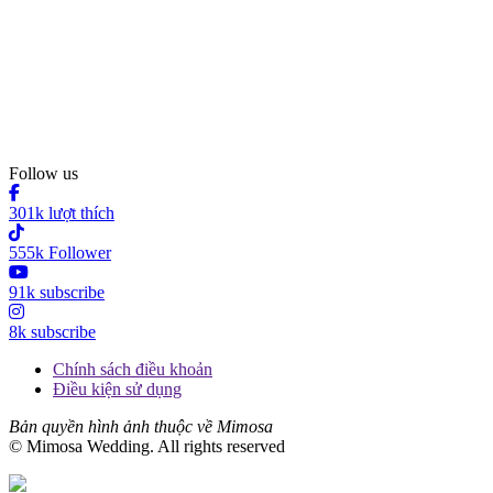
Follow us
301k lượt thích
555k Follower
91k subscribe
8k subscribe
Chính sách điều khoản
Điều kiện sử dụng
Bản quyền hình ảnh thuộc về Mimosa
© Mimosa Wedding. All rights reserved