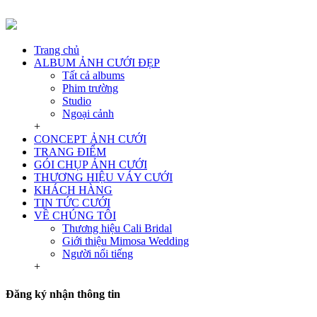
Trang chủ
ALBUM ẢNH CƯỚI ĐẸP
Tất cả albums
Phim trường
Studio
Ngoại cảnh
+
CONCEPT ẢNH CƯỚI
TRANG ĐIỂM
GÓI CHỤP ẢNH CƯỚI
THƯƠNG HIỆU VÁY CƯỚI
KHÁCH HÀNG
TIN TỨC CƯỚI
VỀ CHÚNG TÔI
Thương hiệu Cali Bridal
Giới thiệu Mimosa Wedding
Người nổi tiếng
+
Đăng ký nhận thông tin