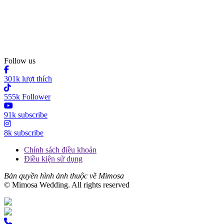
Follow us
301k lượt thích
555k Follower
91k subscribe
8k subscribe
Chính sách điều khoản
Điều kiện sử dụng
Bản quyền hình ảnh thuộc về Mimosa
© Mimosa Wedding. All rights reserved