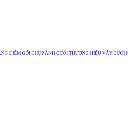
ANG ĐIỂM
GÓI CHỤP ẢNH CƯỚI
THƯƠNG HIỆU VÁY CƯỚI