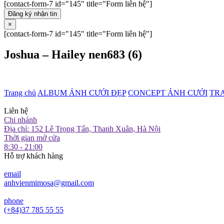
[contact-form-7 id="145" title="Form liên hệ"]
Đăng ký nhận tin
×
[contact-form-7 id="145" title="Form liên hệ"]
Joshua – Hailey nen683 (6)
Trang chủ
ALBUM ẢNH CƯỚI ĐẸP
CONCEPT ẢNH CƯỚI
TR
Liên hệ
Chi nhánh
Địa chỉ: 152 Lê Trọng Tấn, Thanh Xuân, Hà Nội
Thời gian mở cửa
8:30 - 21:00
Hỗ trợ khách hàng
email
anhvienmimosa@gmail.com
phone
(+84)37 785 55 55