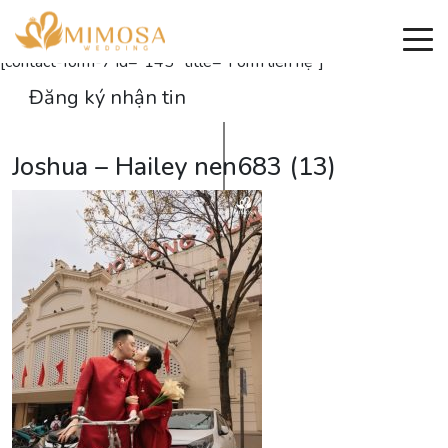
Đăng ký nhận thông tin
[contact-form-7 id="145" title="Form liên hệ"]
Đăng ký nhận tin
Joshua – Hailey nen683 (13)