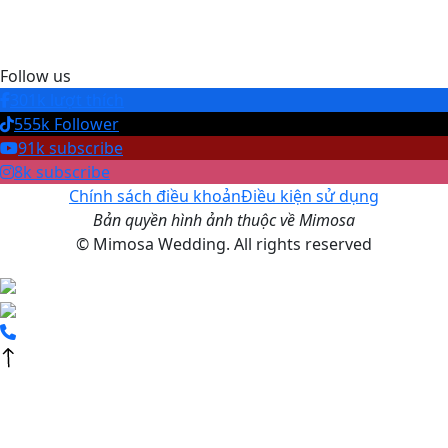
Follow us
301k lượt thích
555k Follower
91k subscribe
8k subscribe
Chính sách điều khoản
Điều kiện sử dụng
Bản quyền hình ảnh thuộc về Mimosa
© Mimosa Wedding. All rights reserved