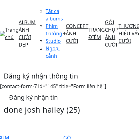
Tất cả
albums
ALBUM
GÓI
Phim
CONCEPT
THƯƠN
Trang
ẢNH
TRANG
CHỤP
trường
+
ẢNH
HIỆU VÁ
chủ
CƯỚI
ĐIỂM
ẢNH
Studio
CƯỚI
CƯỚI
ĐẸP
CƯỚI
Ngoại
cảnh
Đăng ký nhận thông tin
[contact-form-7 id="145" title="Form liên hệ"]
Đăng ký nhận tin
done josh hailey (25)
BUM
GÓI