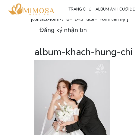
Đăng ký nhận thông tin
TRANG CHỦ
ALBUM ẢNH CƯỚI Đ
[contact-form-7 id="145" title="Form liên hệ"]
Đăng ký nhận tin
album-khach-hung-chi 