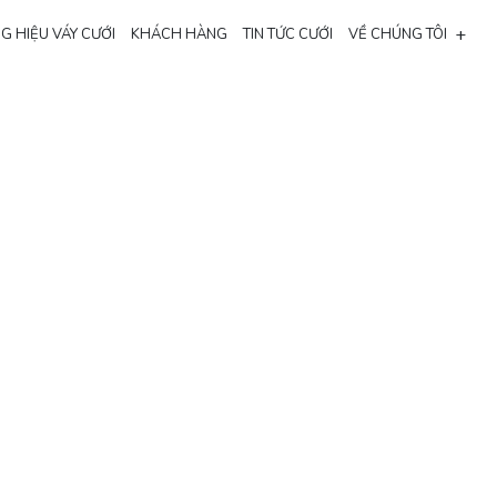
+
G HIỆU VÁY CƯỚI
KHÁCH HÀNG
TIN TỨC CƯỚI
VỀ CHÚNG TÔI