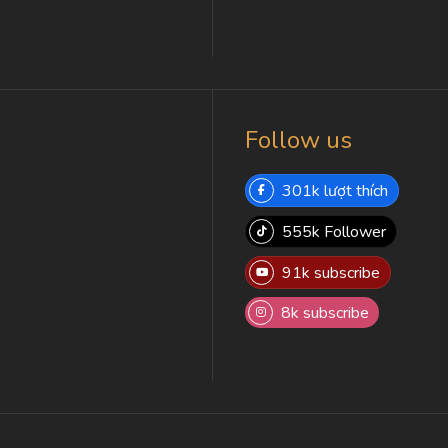
Follow us
301k lượt thích
555k Follower
91k subscribe
8k subscribe