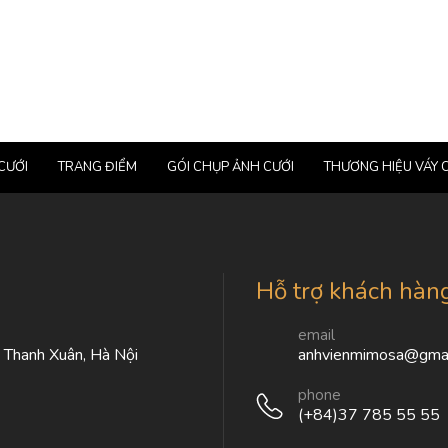
CƯỚI
TRANG ĐIỂM
GÓI CHỤP ẢNH CƯỚI
THƯƠNG HIỆU VÁY 
Hỗ trợ khách hàn
email
, Thanh Xuân, Hà Nội
anhvienmimosa@gmai
phone
(+84)37 785 55 55