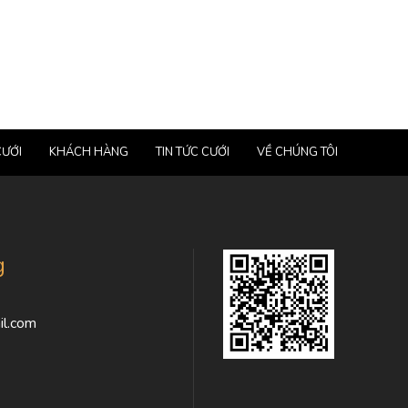
CƯỚI
KHÁCH HÀNG
TIN TỨC CƯỚI
VỀ CHÚNG TÔI
g
l.com