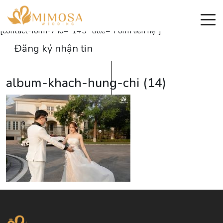
Đăng ký nhận thông tin
[contact-form-7 id="145" title="Form liên hệ"]
Đăng ký nhận tin
album-khach-hung-chi (14)