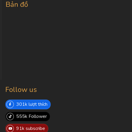
Bản đồ
Follow us
301k lượt thích
555k Follower
91k subscribe