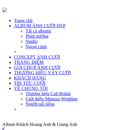
Trang chủ
ALBUM ẢNH CƯỚI ĐẸP
Tất cả albums
Phim trường
Studio
Ngoại cảnh
+
CONCEPT ẢNH CƯỚI
TRANG ĐIỂM
GÓI CHỤP ẢNH CƯỚI
THƯƠNG HIỆU VÁY CƯỚI
KHÁCH HÀNG
TIN TỨC CƯỚI
VỀ CHÚNG TÔI
Thương hiệu Cali Bridal
Giới thiệu Mimosa Wedding
Người nổi tiếng
+
Album Khách Hoang Anh & Giang Anh