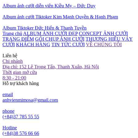
Album ảnh cưới diễn viên Kiều My – Đức Duy
Album ảnh cưới Tiktoker Kim Mạnh Quyền & Hạnh Phạm
Album Tiktoker Đức Hiển & Thanh Tuyền
Trang chủ
ALBUM ẢNH CƯỚI ĐẸP
CONCEPT ẢNH CƯỚI
TRANG ĐIỂM
GÓI CHỤP ẢNH CƯỚI
THƯƠNG HIỆU VÁY
CƯỚI
KHÁCH HÀNG
TIN TỨC CƯỚI
VỀ CHÚNG TÔI
Liên hệ
Chi nhánh
Địa chỉ: 152 Lê Trọng Tấn, Thanh Xuân, Hà Nội
Thời gian mở cửa
8:30 - 21:00
Hỗ trợ khách hàng
email
anhvienmimosa@gmail.com
phone
(+84)37 785 55 55
Hotline
(+84)38 576 66 66