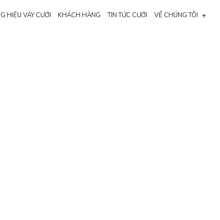
+
G HIỆU VÁY CƯỚI
KHÁCH HÀNG
TIN TỨC CƯỚI
VỀ CHÚNG TÔI