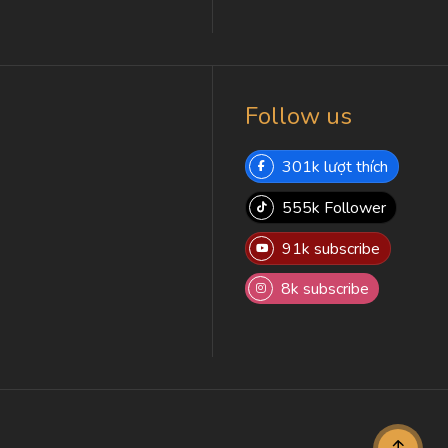
Follow us
301k lượt thích
555k Follower
91k subscribe
8k subscribe