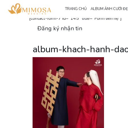
Đăng ký nhận thông tin
TRANG CHỦ
ALBUM ẢNH CƯỚI Đ
[contact-form-7 id="145" title="Form liên hệ"]
Đăng ký nhận tin
album-khach-hanh-dao