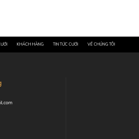
CƯỚI
KHÁCH HÀNG
TIN TỨC CƯỚI
VỀ CHÚNG TÔI
g
l.com