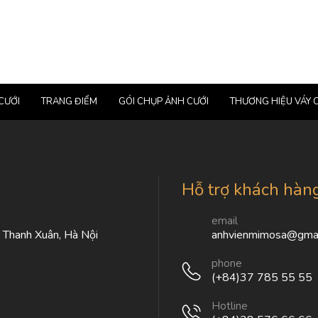
CƯỚI
TRANG ĐIỂM
GÓI CHỤP ẢNH CƯỚI
THƯƠNG HIỆU VÁY 
Hỗ trợ khách hàn
email
, Thanh Xuân, Hà Nội
anhvienmimosa@gmai
phone
(+84)37 785 55 55
Hotline