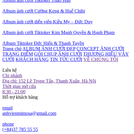
Album ảnh cưới Tiktoker Thảo Hàn
Album ảnh cưới Cường Keng & Huế Chibi
Album ảnh cưới diễn viên Kiều My – Đức Duy
Album ảnh cưới Tiktoker Kim Mạnh Quyền & Hạnh Phạm
Album Tiktoker Đức Hiển & Thanh Tuyền
Trang chủ
ALBUM ẢNH CƯỚI ĐẸP
CONCEPT ẢNH CƯỚI
TRANG ĐIỂM
GÓI CHỤP ẢNH CƯỚI
THƯƠNG HIỆU VÁY
CƯỚI
KHÁCH HÀNG
TIN TỨC CƯỚI
VỀ CHÚNG TÔI
Liên hệ
Chi nhánh
Địa chỉ: 152 Lê Trọng Tấn, Thanh Xuân, Hà Nội
Thời gian mở cửa
8:30 - 21:00
Hỗ trợ khách hàng
email
anhvienmimosa@gmail.com
phone
(+84)37 785 55 55