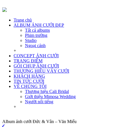
Trang chủ
ALBUM ẢNH CƯỚI ĐẸP
Tất cả albums
Phim trường
Studio
Ngoại cảnh
+
CONCEPT ẢNH CƯỚI
TRANG ĐIỂM
GÓI CHỤP ẢNH CƯỚI
THƯƠNG HIỆU VÁY CƯỚI
KHÁCH HÀNG
TIN TỨC CƯỚI
VỀ CHÚNG TÔI
Thương hiệu Cali Bridal
Giới thiệu Mimosa Wedding
Người nổi tiếng
+
Album ảnh cưới Đức & Vân – Văn Miếu