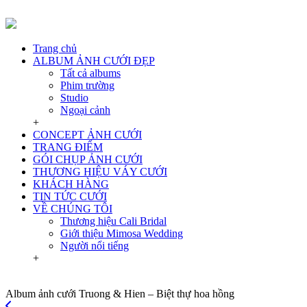
Trang chủ
ALBUM ẢNH CƯỚI ĐẸP
Tất cả albums
Phim trường
Studio
Ngoại cảnh
+
CONCEPT ẢNH CƯỚI
TRANG ĐIỂM
GÓI CHỤP ẢNH CƯỚI
THƯƠNG HIỆU VÁY CƯỚI
KHÁCH HÀNG
TIN TỨC CƯỚI
VỀ CHÚNG TÔI
Thương hiệu Cali Bridal
Giới thiệu Mimosa Wedding
Người nổi tiếng
+
Album ảnh cưới Truong & Hien – Biệt thự hoa hồng