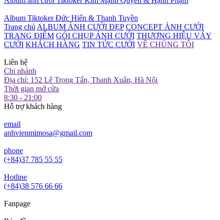
Album ảnh cưới Tiktoker Kim Mạnh Quyền & Hạnh Phạm
Album Tiktoker Đức Hiển & Thanh Tuyền
Trang chủ
ALBUM ẢNH CƯỚI ĐẸP
CONCEPT ẢNH CƯỚI
TRANG ĐIỂM
GÓI CHỤP ẢNH CƯỚI
THƯƠNG HIỆU VÁY
CƯỚI
KHÁCH HÀNG
TIN TỨC CƯỚI
VỀ CHÚNG TÔI
Liên hệ
Chi nhánh
Địa chỉ: 152 Lê Trọng Tấn, Thanh Xuân, Hà Nội
Thời gian mở cửa
8:30 - 21:00
Hỗ trợ khách hàng
email
anhvienmimosa@gmail.com
phone
(+84)37 785 55 55
Hotline
(+84)38 576 66 66
Fanpage