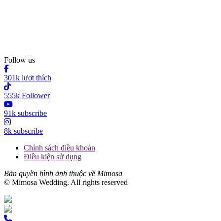
Follow us
301k lượt thích
555k Follower
91k subscribe
8k subscribe
Chính sách điều khoản
Điều kiện sử dụng
Bản quyền hình ảnh thuộc về Mimosa
© Mimosa Wedding. All rights reserved