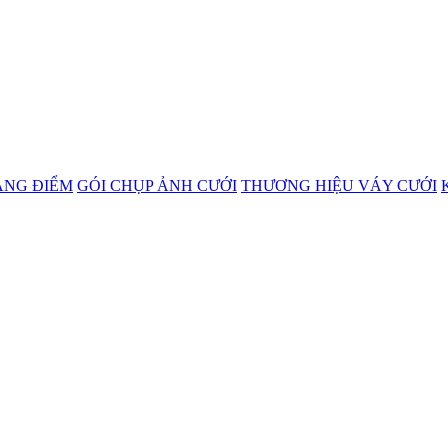
ANG ĐIỂM
GÓI CHỤP ẢNH CƯỚI
THƯƠNG HIỆU VÁY CƯỚI