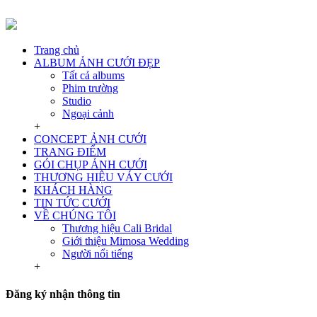
Trang chủ
ALBUM ẢNH CƯỚI ĐẸP
Tất cả albums
Phim trường
Studio
Ngoại cảnh
+
CONCEPT ẢNH CƯỚI
TRANG ĐIỂM
GÓI CHỤP ẢNH CƯỚI
THƯƠNG HIỆU VÁY CƯỚI
KHÁCH HÀNG
TIN TỨC CƯỚI
VỀ CHÚNG TÔI
Thương hiệu Cali Bridal
Giới thiệu Mimosa Wedding
Người nổi tiếng
+
Đăng ký nhận thông tin