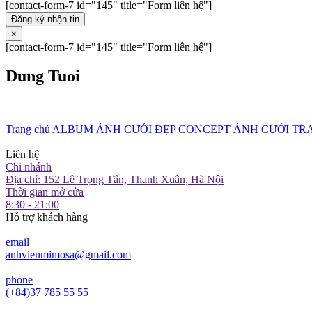
[contact-form-7 id="145" title="Form liên hệ"]
Đăng ký nhận tin
×
[contact-form-7 id="145" title="Form liên hệ"]
Dung Tuoi
Trang chủ
ALBUM ẢNH CƯỚI ĐẸP
CONCEPT ẢNH CƯỚI
TR
Liên hệ
Chi nhánh
Địa chỉ: 152 Lê Trọng Tấn, Thanh Xuân, Hà Nội
Thời gian mở cửa
8:30 - 21:00
Hỗ trợ khách hàng
email
anhvienmimosa@gmail.com
phone
(+84)37 785 55 55