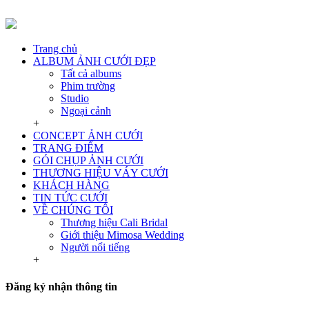
Trang chủ
ALBUM ẢNH CƯỚI ĐẸP
Tất cả albums
Phim trường
Studio
Ngoại cảnh
+
CONCEPT ẢNH CƯỚI
TRANG ĐIỂM
GÓI CHỤP ẢNH CƯỚI
THƯƠNG HIỆU VÁY CƯỚI
KHÁCH HÀNG
TIN TỨC CƯỚI
VỀ CHÚNG TÔI
Thương hiệu Cali Bridal
Giới thiệu Mimosa Wedding
Người nổi tiếng
+
Đăng ký nhận thông tin