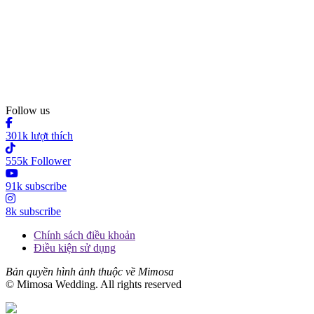
Follow us
301k lượt thích
555k Follower
91k subscribe
8k subscribe
Chính sách điều khoản
Điều kiện sử dụng
Bản quyền hình ảnh thuộc về Mimosa
© Mimosa Wedding. All rights reserved