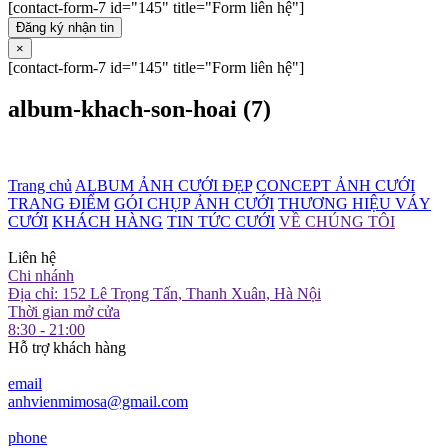
[contact-form-7 id="145" title="Form liên hệ"]
Đăng ký nhận tin
×
[contact-form-7 id="145" title="Form liên hệ"]
album-khach-son-hoai (7)
Trang chủ
ALBUM ẢNH CƯỚI ĐẸP
CONCEPT ẢNH CƯỚI
TRANG ĐIỂM
GÓI CHỤP ẢNH CƯỚI
THƯƠNG HIỆU VÁY
CƯỚI
KHÁCH HÀNG
TIN TỨC CƯỚI
VỀ CHÚNG TÔI
Liên hệ
Chi nhánh
Địa chỉ: 152 Lê Trọng Tấn, Thanh Xuân, Hà Nội
Thời gian mở cửa
8:30 - 21:00
Hỗ trợ khách hàng
email
anhvienmimosa@gmail.com
phone