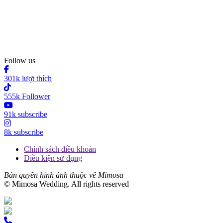
Follow us
301k lượt thích
555k Follower
91k subscribe
8k subscribe
Chính sách điều khoản
Điều kiện sử dụng
Bản quyền hình ảnh thuộc về Mimosa
© Mimosa Wedding. All rights reserved