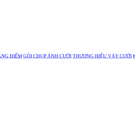
ANG ĐIỂM
GÓI CHỤP ẢNH CƯỚI
THƯƠNG HIỆU VÁY CƯỚI