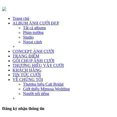
Trang chủ
ALBUM ẢNH CƯỚI ĐẸP
Tất cả albums
Phim trường
Studio
Ngoại cảnh
+
CONCEPT ẢNH CƯỚI
TRANG ĐIỂM
GÓI CHỤP ẢNH CƯỚI
THƯƠNG HIỆU VÁY CƯỚI
KHÁCH HÀNG
TIN TỨC CƯỚI
VỀ CHÚNG TÔI
Thương hiệu Cali Bridal
Giới thiệu Mimosa Wedding
Người nổi tiếng
+
Đăng ký nhận thông tin