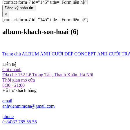
[contact-form-7 id="145" title="Form liên hệ"]
Đăng ký nhận tin
×
[contact-form-7 id="145" title="Form liên hệ"]
album-khach-son-hoai (6)
Trang chủ
ALBUM ẢNH CƯỚI ĐẸP
CONCEPT ẢNH CƯỚI
TR
Liên hệ
Chi nhánh
Địa chỉ: 152 Lê Trọng Tấn, Thanh Xuân, Hà Nội
Thời gian mở cửa
8:30 - 21:00
Hỗ trợ khách hàng
email
anhvienmimosa@gmail.com
phone
(+84)37 785 55 55