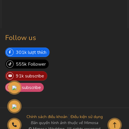
Follow us
301k lượt thích
555k Follower
91k subscribe
8k subscribe
Chính sách điều khoản
Điều kiện sử dụng
Bản quyền hình ảnh thuộc về Mimosa
© Mimosa Wedding. All rights reserved