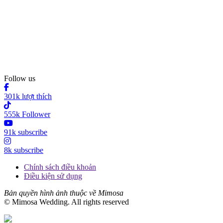
Follow us
301k lượt thích
555k Follower
91k subscribe
8k subscribe
Chính sách điều khoản
Điều kiện sử dụng
Bản quyền hình ảnh thuộc về Mimosa
© Mimosa Wedding. All rights reserved