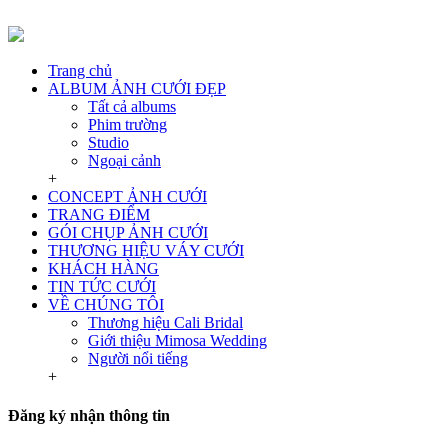
Trang chủ
ALBUM ẢNH CƯỚI ĐẸP
Tất cả albums
Phim trường
Studio
Ngoại cảnh
+
CONCEPT ẢNH CƯỚI
TRANG ĐIỂM
GÓI CHỤP ẢNH CƯỚI
THƯƠNG HIỆU VÁY CƯỚI
KHÁCH HÀNG
TIN TỨC CƯỚI
VỀ CHÚNG TÔI
Thương hiệu Cali Bridal
Giới thiệu Mimosa Wedding
Người nổi tiếng
+
Đăng ký nhận thông tin