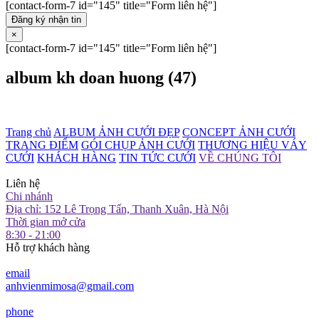
[contact-form-7 id="145" title="Form liên hệ"]
Đăng ký nhận tin
×
[contact-form-7 id="145" title="Form liên hệ"]
album kh doan huong (47)
Trang chủ
ALBUM ẢNH CƯỚI ĐẸP
CONCEPT ẢNH CƯỚI
TRANG ĐIỂM
GÓI CHỤP ẢNH CƯỚI
THƯƠNG HIỆU VÁY
CƯỚI
KHÁCH HÀNG
TIN TỨC CƯỚI
VỀ CHÚNG TÔI
Liên hệ
Chi nhánh
Địa chỉ: 152 Lê Trọng Tấn, Thanh Xuân, Hà Nội
Thời gian mở cửa
8:30 - 21:00
Hỗ trợ khách hàng
email
anhvienmimosa@gmail.com
phone