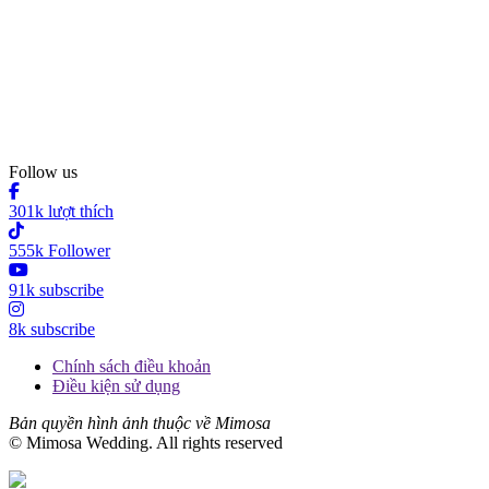
Follow us
301k lượt thích
555k Follower
91k subscribe
8k subscribe
Chính sách điều khoản
Điều kiện sử dụng
Bản quyền hình ảnh thuộc về Mimosa
© Mimosa Wedding. All rights reserved