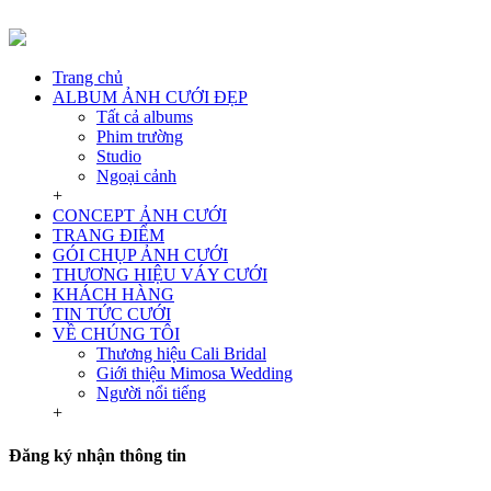
Trang chủ
ALBUM ẢNH CƯỚI ĐẸP
Tất cả albums
Phim trường
Studio
Ngoại cảnh
+
CONCEPT ẢNH CƯỚI
TRANG ĐIỂM
GÓI CHỤP ẢNH CƯỚI
THƯƠNG HIỆU VÁY CƯỚI
KHÁCH HÀNG
TIN TỨC CƯỚI
VỀ CHÚNG TÔI
Thương hiệu Cali Bridal
Giới thiệu Mimosa Wedding
Người nổi tiếng
+
Đăng ký nhận thông tin