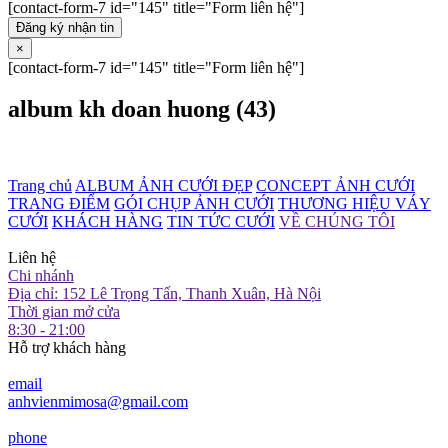
[contact-form-7 id="145" title="Form liên hệ"]
Đăng ký nhận tin
×
[contact-form-7 id="145" title="Form liên hệ"]
album kh doan huong (43)
Trang chủ
ALBUM ẢNH CƯỚI ĐẸP
CONCEPT ẢNH CƯỚI
TRANG ĐIỂM
GÓI CHỤP ẢNH CƯỚI
THƯƠNG HIỆU VÁY
CƯỚI
KHÁCH HÀNG
TIN TỨC CƯỚI
VỀ CHÚNG TÔI
Liên hệ
Chi nhánh
Địa chỉ: 152 Lê Trọng Tấn, Thanh Xuân, Hà Nội
Thời gian mở cửa
8:30 - 21:00
Hỗ trợ khách hàng
email
anhvienmimosa@gmail.com
phone