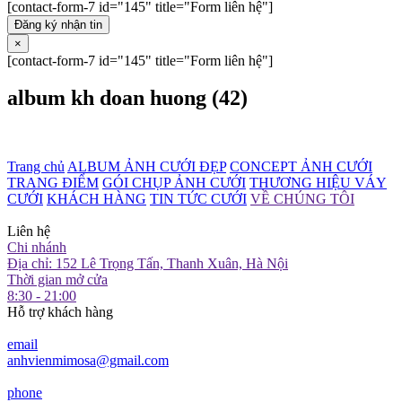
[contact-form-7 id="145" title="Form liên hệ"]
Đăng ký nhận tin
×
[contact-form-7 id="145" title="Form liên hệ"]
album kh doan huong (42)
Trang chủ
ALBUM ẢNH CƯỚI ĐẸP
CONCEPT ẢNH CƯỚI
TRANG ĐIỂM
GÓI CHỤP ẢNH CƯỚI
THƯƠNG HIỆU VÁY
CƯỚI
KHÁCH HÀNG
TIN TỨC CƯỚI
VỀ CHÚNG TÔI
Liên hệ
Chi nhánh
Địa chỉ: 152 Lê Trọng Tấn, Thanh Xuân, Hà Nội
Thời gian mở cửa
8:30 - 21:00
Hỗ trợ khách hàng
email
anhvienmimosa@gmail.com
phone