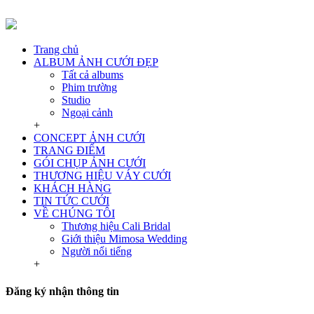
Trang chủ
ALBUM ẢNH CƯỚI ĐẸP
Tất cả albums
Phim trường
Studio
Ngoại cảnh
+
CONCEPT ẢNH CƯỚI
TRANG ĐIỂM
GÓI CHỤP ẢNH CƯỚI
THƯƠNG HIỆU VÁY CƯỚI
KHÁCH HÀNG
TIN TỨC CƯỚI
VỀ CHÚNG TÔI
Thương hiệu Cali Bridal
Giới thiệu Mimosa Wedding
Người nổi tiếng
+
Đăng ký nhận thông tin