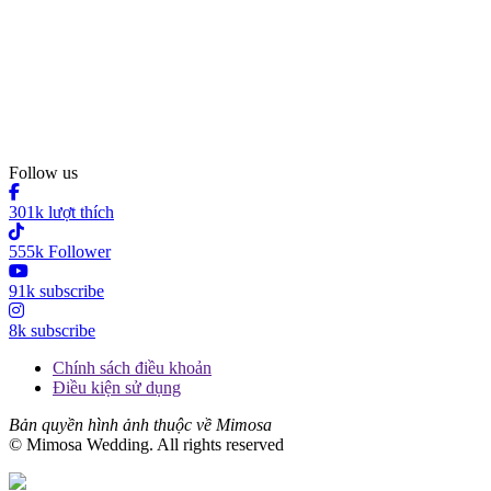
Follow us
301k lượt thích
555k Follower
91k subscribe
8k subscribe
Chính sách điều khoản
Điều kiện sử dụng
Bản quyền hình ảnh thuộc về Mimosa
© Mimosa Wedding. All rights reserved