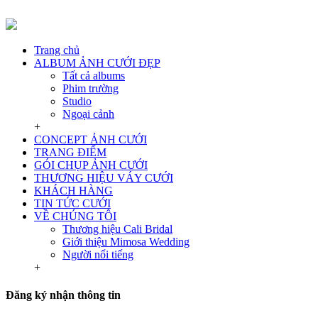
Trang chủ
ALBUM ẢNH CƯỚI ĐẸP
Tất cả albums
Phim trường
Studio
Ngoại cảnh
+
CONCEPT ẢNH CƯỚI
TRANG ĐIỂM
GÓI CHỤP ẢNH CƯỚI
THƯƠNG HIỆU VÁY CƯỚI
KHÁCH HÀNG
TIN TỨC CƯỚI
VỀ CHÚNG TÔI
Thương hiệu Cali Bridal
Giới thiệu Mimosa Wedding
Người nổi tiếng
+
Đăng ký nhận thông tin