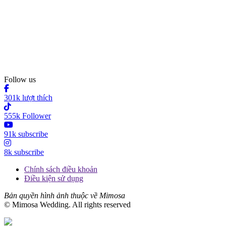
Follow us
301k lượt thích
555k Follower
91k subscribe
8k subscribe
Chính sách điều khoản
Điều kiện sử dụng
Bản quyền hình ảnh thuộc về Mimosa
© Mimosa Wedding. All rights reserved