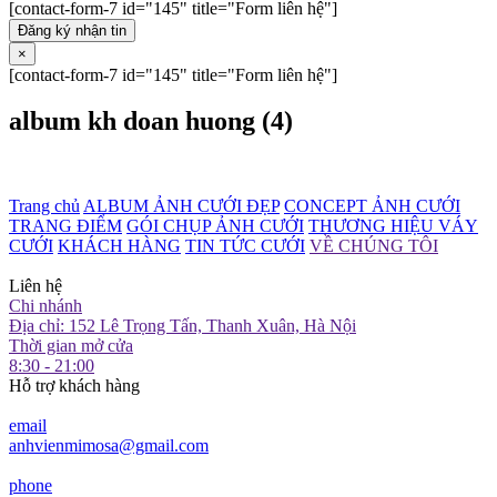
[contact-form-7 id="145" title="Form liên hệ"]
Đăng ký nhận tin
×
[contact-form-7 id="145" title="Form liên hệ"]
album kh doan huong (4)
Trang chủ
ALBUM ẢNH CƯỚI ĐẸP
CONCEPT ẢNH CƯỚI
TRANG ĐIỂM
GÓI CHỤP ẢNH CƯỚI
THƯƠNG HIỆU VÁY
CƯỚI
KHÁCH HÀNG
TIN TỨC CƯỚI
VỀ CHÚNG TÔI
Liên hệ
Chi nhánh
Địa chỉ: 152 Lê Trọng Tấn, Thanh Xuân, Hà Nội
Thời gian mở cửa
8:30 - 21:00
Hỗ trợ khách hàng
email
anhvienmimosa@gmail.com
phone