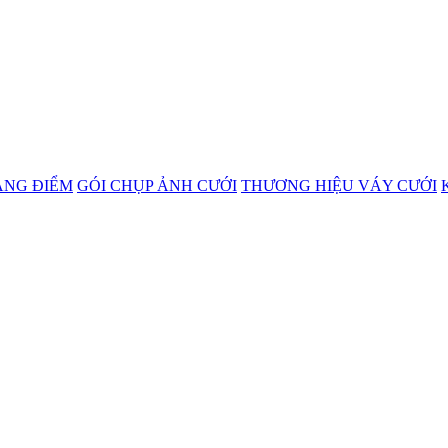
ANG ĐIỂM
GÓI CHỤP ẢNH CƯỚI
THƯƠNG HIỆU VÁY CƯỚI