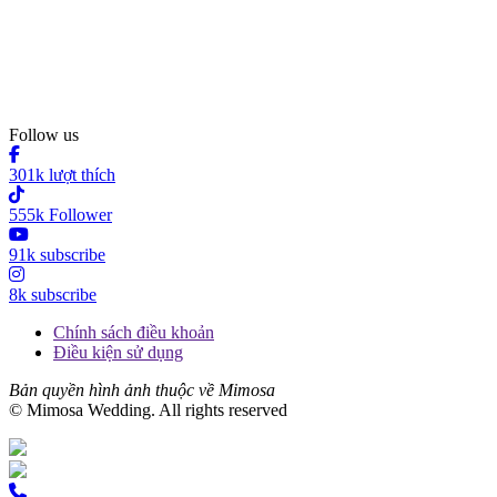
Follow us
301k lượt thích
555k Follower
91k subscribe
8k subscribe
Chính sách điều khoản
Điều kiện sử dụng
Bản quyền hình ảnh thuộc về Mimosa
© Mimosa Wedding. All rights reserved