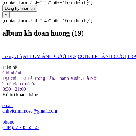
[contact-form-7 id="145" title="Form liên hệ"]
Đăng ký nhận tin
×
[contact-form-7 id="145" title="Form liên hệ"]
album kh doan huong (19)
Trang chủ
ALBUM ẢNH CƯỚI ĐẸP
CONCEPT ẢNH CƯỚI
TR
Liên hệ
Chi nhánh
Địa chỉ: 152 Lê Trọng Tấn, Thanh Xuân, Hà Nội
Thời gian mở cửa
8:30 - 21:00
Hỗ trợ khách hàng
email
anhvienmimosa@gmail.com
phone
(+84)37 785 55 55