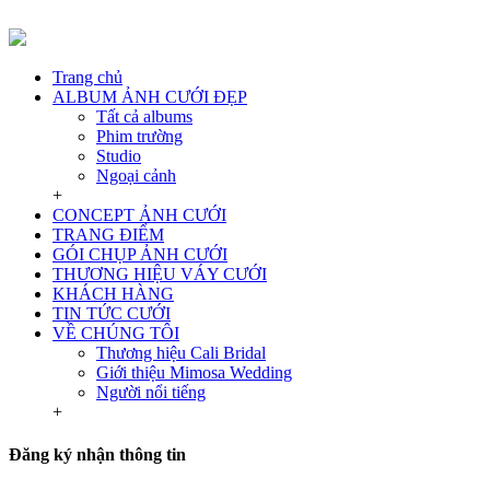
Trang chủ
ALBUM ẢNH CƯỚI ĐẸP
Tất cả albums
Phim trường
Studio
Ngoại cảnh
+
CONCEPT ẢNH CƯỚI
TRANG ĐIỂM
GÓI CHỤP ẢNH CƯỚI
THƯƠNG HIỆU VÁY CƯỚI
KHÁCH HÀNG
TIN TỨC CƯỚI
VỀ CHÚNG TÔI
Thương hiệu Cali Bridal
Giới thiệu Mimosa Wedding
Người nổi tiếng
+
Đăng ký nhận thông tin