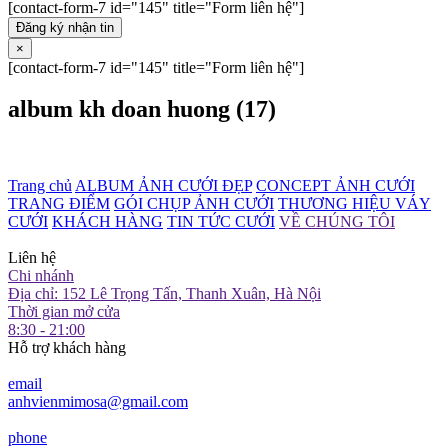
[contact-form-7 id="145" title="Form liên hệ"]
Đăng ký nhận tin
×
[contact-form-7 id="145" title="Form liên hệ"]
album kh doan huong (17)
Trang chủ
ALBUM ẢNH CƯỚI ĐẸP
CONCEPT ẢNH CƯỚI
TRANG ĐIỂM
GÓI CHỤP ẢNH CƯỚI
THƯƠNG HIỆU VÁY
CƯỚI
KHÁCH HÀNG
TIN TỨC CƯỚI
VỀ CHÚNG TÔI
Liên hệ
Chi nhánh
Địa chỉ: 152 Lê Trọng Tấn, Thanh Xuân, Hà Nội
Thời gian mở cửa
8:30 - 21:00
Hỗ trợ khách hàng
email
anhvienmimosa@gmail.com
phone