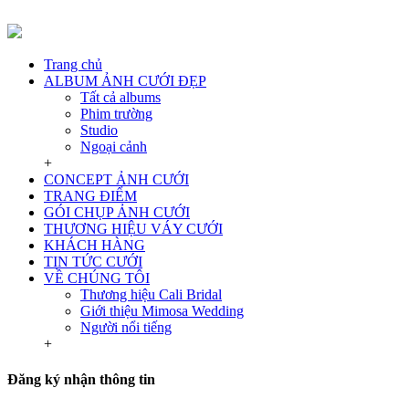
Trang chủ
ALBUM ẢNH CƯỚI ĐẸP
Tất cả albums
Phim trường
Studio
Ngoại cảnh
+
CONCEPT ẢNH CƯỚI
TRANG ĐIỂM
GÓI CHỤP ẢNH CƯỚI
THƯƠNG HIỆU VÁY CƯỚI
KHÁCH HÀNG
TIN TỨC CƯỚI
VỀ CHÚNG TÔI
Thương hiệu Cali Bridal
Giới thiệu Mimosa Wedding
Người nổi tiếng
+
Đăng ký nhận thông tin