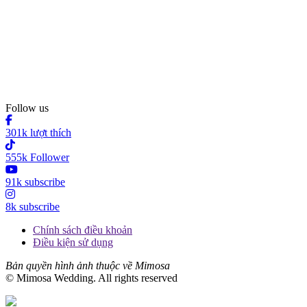
Follow us
301k lượt thích
555k Follower
91k subscribe
8k subscribe
Chính sách điều khoản
Điều kiện sử dụng
Bản quyền hình ảnh thuộc về Mimosa
© Mimosa Wedding. All rights reserved