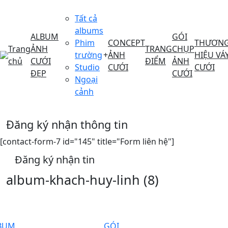
Tất cả
albums
ALBUM
GÓI
Phim
CONCEPT
THƯƠN
Trang
ẢNH
TRANG
CHỤP
trường
+
ẢNH
HIỆU VÁ
chủ
CƯỚI
ĐIỂM
ẢNH
Studio
CƯỚI
CƯỚI
ĐẸP
CƯỚI
Ngoại
cảnh
Đăng ký nhận thông tin
[contact-form-7 id="145" title="Form liên hệ"]
Đăng ký nhận tin
album-khach-huy-linh (8)
BUM
GÓI