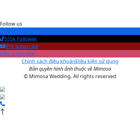
Follow us
301k lượt thích
555k Follower
91k subscribe
8k subscribe
Chính sách điều khoản
Điều kiện sử dụng
Bản quyền hình ảnh thuộc về Mimosa
© Mimosa Wedding. All rights reserved